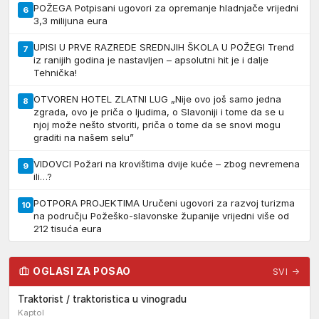
POŽEGA Potpisani ugovori za opremanje hladnjače vrijedni
6
3,3 milijuna eura
UPISI U PRVE RAZREDE SREDNJIH ŠKOLA U POŽEGI Trend
7
iz ranijih godina je nastavljen – apsolutni hit je i dalje
Tehnička!
OTVOREN HOTEL ZLATNI LUG „Nije ovo još samo jedna
8
zgrada, ovo je priča o ljudima, o Slavoniji i tome da se u
njoj može nešto stvoriti, priča o tome da se snovi mogu
graditi na našem selu”
VIDOVCI Požari na krovištima dvije kuće – zbog nevremena
9
ili…?
POTPORA PROJEKTIMA Uručeni ugovori za razvoj turizma
10
na području Požeško-slavonske županije vrijedni više od
212 tisuća eura
OGLASI ZA POSAO
SVI →
Traktorist / traktoristica u vinogradu
Kaptol