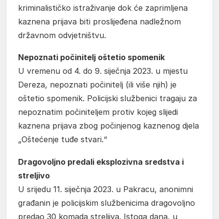
kriminalističko istraživanje dok će zaprimljena
kaznena prijava biti proslijeđena nadležnom
državnom odvjetništvu.
Nepoznati počinitelj oštetio spomenik
U vremenu od 4. do 9. siječnja 2023. u mjestu
Dereza, nepoznati počinitelj (ili više njih) je
oštetio spomenik. Policijski službenici tragaju za
nepoznatim počiniteljem protiv kojeg slijedi
kaznena prijava zbog počinjenog kaznenog djela
„Oštećenje tuđe stvari.“
Dragovoljno predali eksplozivna sredstva i
streljivo
U srijedu 11. siječnja 2023. u Pakracu, anonimni
građanin je policijskim službenicima dragovoljno
predao 30 komada streljiva. Istoga dana, u