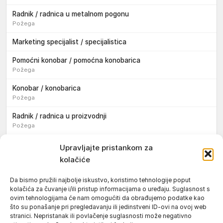
Radnik / radnica u metalnom pogonu
Požega
Marketing specijalist / specijalistica
Pomoćni konobar / pomoćna konobarica
Požega
Konobar / konobarica
Požega
Radnik / radnica u proizvodnji
Požega
Sezonski pomoćni radnik / sezonska pomoćna radnica
Upravljajte pristankom za
kolačiće
Pomoćni pekar / pomoćna pekarica
Požega
Da bismo pružili najbolje iskustvo, koristimo tehnologije poput
kolačića za čuvanje i/ili pristup informacijama o uređaju. Suglasnost s
Pekar / pekarica
ovim tehnologijama će nam omogućiti da obrađujemo podatke kao
Požega
što su ponašanje pri pregledavanju ili jedinstveni ID-ovi na ovoj web
stranici. Nepristanak ili povlačenje suglasnosti može negativno
Konobar / konobarica