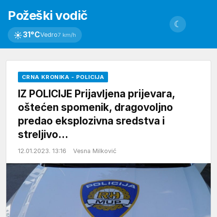
Požeški vodič
☾
☀
31°C
Vedro
7 km/h
CRNA KRONIKA - POLICIJA
IZ POLICIJE Prijavljena prijevara,
oštećen spomenik, dragovoljno
predao eksplozivna sredstva i
streljivo…
12.01.2023. 13:16
Vesna Milković