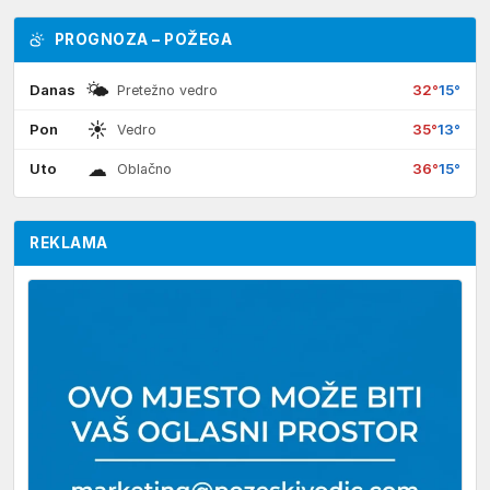
PROGNOZA – POŽEGA
🌤
Danas
32°
15°
Pretežno vedro
☀
Pon
35°
13°
Vedro
☁
Uto
36°
15°
Oblačno
REKLAMA