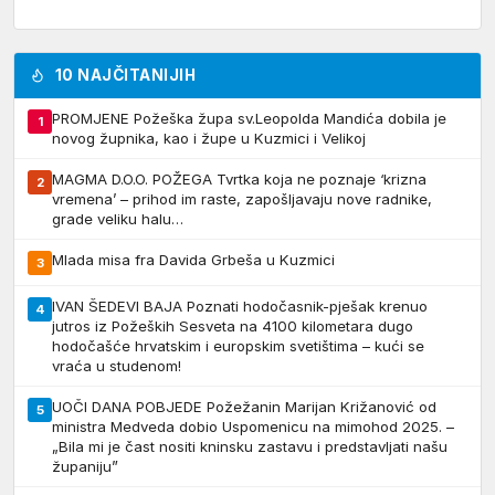
10 NAJČITANIJIH
PROMJENE Požeška župa sv.Leopolda Mandića dobila je
1
novog župnika, kao i župe u Kuzmici i Velikoj
MAGMA D.O.O. POŽEGA Tvrtka koja ne poznaje ‘krizna
2
vremena’ – prihod im raste, zapošljavaju nove radnike,
grade veliku halu…
Mlada misa fra Davida Grbeša u Kuzmici
3
IVAN ŠEDEVI BAJA Poznati hodočasnik-pješak krenuo
4
jutros iz Požeških Sesveta na 4100 kilometara dugo
hodočašće hrvatskim i europskim svetištima – kući se
vraća u studenom!
UOČI DANA POBJEDE Požežanin Marijan Križanović od
5
ministra Medveda dobio Uspomenicu na mimohod 2025. –
„Bila mi je čast nositi kninsku zastavu i predstavljati našu
županiju”