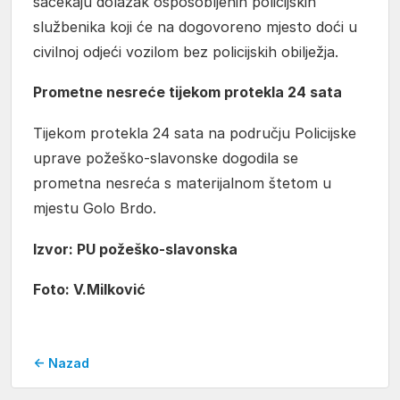
sačekaju dolazak osposobljenih policijskih
službenika koji će na dogovoreno mjesto doći u
civilnoj odjeći vozilom bez policijskih obilježja.
Prometne nesreće tijekom protekla 24 sata
Tijekom protekla 24 sata na području Policijske
uprave požeško-slavonske dogodila se
prometna nesreća s materijalnom štetom u
mjestu Golo Brdo.
Izvor: PU požeško-slavonska
Foto: V.Milković
← Nazad