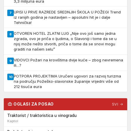
3,3 milijuna eura
UPISI U PRVE RAZREDE SREDNJIH ŠKOLA U POŽEGI Trend
7
iz ranijih godina je nastavljen – apsolutni hit je i dalje
Tehnička!
OTVOREN HOTEL ZLATNI LUG „Nije ovo još samo jedna
8
zgrada, ovo je priča o ljudima, o Slavoniji i tome da se u
njoj može nešto stvoriti, priča o tome da se snovi mogu
graditi na našem selu”
VIDOVCI Požari na krovištima dvije kuće – zbog nevremena
9
ili…?
POTPORA PROJEKTIMA Uručeni ugovori za razvoj turizma
10
na području Požeško-slavonske županije vrijedni više od
212 tisuća eura
OGLASI ZA POSAO
SVI →
Traktorist / traktoristica u vinogradu
Kaptol