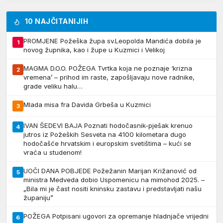
10 NAJČITANIJIH
PROMJENE Požeška župa sv.Leopolda Mandića dobila je
1
novog župnika, kao i župe u Kuzmici i Velikoj
MAGMA D.O.O. POŽEGA Tvrtka koja ne poznaje ‘krizna
2
vremena’ – prihod im raste, zapošljavaju nove radnike,
grade veliku halu…
Mlada misa fra Davida Grbeša u Kuzmici
3
IVAN ŠEDEVI BAJA Poznati hodočasnik-pješak krenuo
4
jutros iz Požeških Sesveta na 4100 kilometara dugo
hodočašće hrvatskim i europskim svetištima – kući se
vraća u studenom!
UOČI DANA POBJEDE Požežanin Marijan Križanović od
5
ministra Medveda dobio Uspomenicu na mimohod 2025. –
„Bila mi je čast nositi kninsku zastavu i predstavljati našu
županiju”
POŽEGA Potpisani ugovori za opremanje hladnjače vrijedni
6