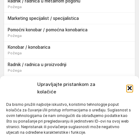
Radnik / radnica u metalnom pogonu
Požega
Marketing specijalist / specijalistica
Pomoćni konobar / pomoćna konobarica
Požega
Konobar / konobarica
Požega
Radnik / radnica u proizvodnji
Požega
Sezonski pomoćni radnik / sezonska pomoćna radnica
Upravljajte pristankom za
kolačiće
Pomoćni pekar / pomoćna pekarica
Požega
Da bismo pružili najbolje iskustvo, koristimo tehnologije poput
kolačića za čuvanje i/ili pristup informacijama o uređaju. Suglasnost s
Pekar / pekarica
ovim tehnologijama će nam omogućiti da obrađujemo podatke kao
Požega
što su ponašanje pri pregledavanju ili jedinstveni ID-ovi na ovoj web
stranici. Nepristanak ili povlačenje suglasnosti može negativno
Konobar / konobarica
utjecati na određene karakteristike i funkcije.
Požega