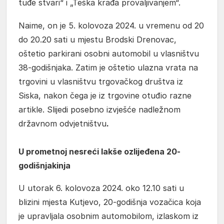
tuđe stvari“ i „Teška krađa provaljivanjem“.
Naime, on je 5. kolovoza 2024. u vremenu od 20
do 20.20 sati u mjestu Brodski Drenovac,
oštetio parkirani osobni automobil u vlasništvu
38-godišnjaka. Zatim je oštetio ulazna vrata na
trgovini u vlasništvu trgovačkog društva iz
Siska, nakon čega je iz trgovine otuđio razne
artikle. Slijedi posebno izvješće nadležnom
državnom odvjetništvu
.
U prometnoj nesreći lakše ozlijeđena 20-
godišnjakinja
U utorak 6. kolovoza 2024. oko 12.10 sati u
blizini mjesta Kutjevo, 20-godišnja vozačica koja
je upravljala osobnim automobilom, izlaskom iz