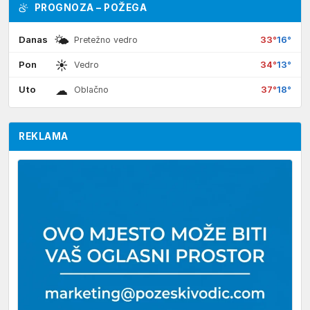
PROGNOZA – POŽEGA
🌤
Danas
33°
16°
Pretežno vedro
☀
Pon
34°
13°
Vedro
☁
Uto
37°
18°
Oblačno
REKLAMA