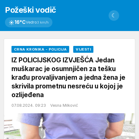
Požeški vodič
☾
☀
16°C
Vedro
3 km/h
CRNA KRONIKA - POLICIJA
VIJESTI
IZ POLICIJSKOG IZVJEŠĆA Jedan
muškarac je osumnjičen za tešku
krađu provaljivanjem a jedna žena je
skrivila prometnu nesreću u kojoj je
ozlijeđena
07.08.2024. 09:23
Vesna Milković