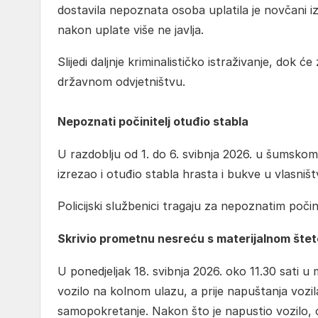
dostavila nepoznata osoba uplatila je novčani i
nakon uplate više ne javlja.
Slijedi daljnje kriminalističko istraživanje, dok 
državnom odvjetništvu.
Nepoznati počinitelj otuđio stabla
U razdoblju od 1. do 6. svibnja 2026. u šumskom d
izrezao i otuđio stabla hrasta i bukve u vlasni
Policijski službenici tragaju za nepoznatim počini
Skrivio prometnu nesreću s materijalnom šte
U ponedjeljak 18. svibnja 2026. oko 11.30 sati u
vozilo na kolnom ulazu, a prije napuštanja vozi
samopokretanje. Nakon što je napustio vozilo, o