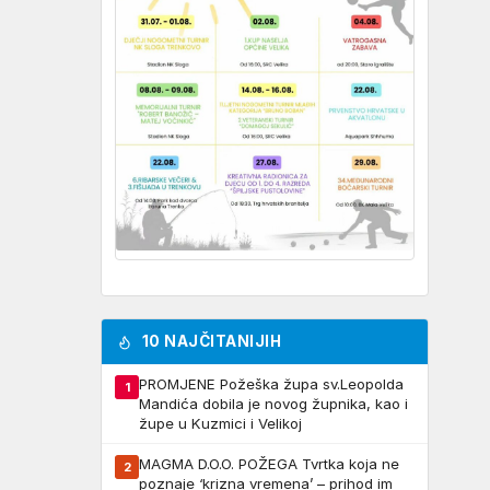
10 NAJČITANIJIH
PROMJENE Požeška župa sv.Leopolda
1
Mandića dobila je novog župnika, kao i
župe u Kuzmici i Velikoj
MAGMA D.O.O. POŽEGA Tvrtka koja ne
2
poznaje ‘krizna vremena’ – prihod im