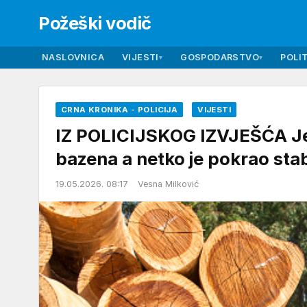
Požeški vodič
NASLOVNICA
VIJESTI
GOSPODARSTVO
POLIT
▾
▾
CRNA KRONIKA - POLICIJA
VIJESTI
IZ POLICIJSKOG IZVJEŠĆA Jed
bazena a netko je pokrao sta
19.05.2026. 08:17
Vesna Milković