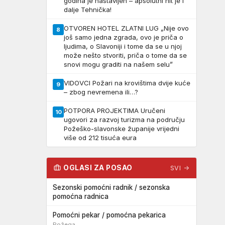
godina je nastavljen – apsolutni hit je i
dalje Tehnička!
OTVOREN HOTEL ZLATNI LUG „Nije ovo
8
još samo jedna zgrada, ovo je priča o
ljudima, o Slavoniji i tome da se u njoj
može nešto stvoriti, priča o tome da se
snovi mogu graditi na našem selu”
VIDOVCI Požari na krovištima dvije kuće
9
– zbog nevremena ili…?
POTPORA PROJEKTIMA Uručeni
10
ugovori za razvoj turizma na području
Požeško-slavonske županije vrijedni
više od 212 tisuća eura
OGLASI ZA POSAO
SVI →
Sezonski pomoćni radnik / sezonska
pomoćna radnica
Pomoćni pekar / pomoćna pekarica
Požega