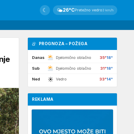
☾
🌤
26°C
Pretežno vedro
3 km/h
PROGNOZA – POŽEGA
nje
Danas
35°
18°
Djelomično oblačno
Sub
31°
18°
Djelomično oblačno
☀
Ned
33°
14°
Vedro
REKLAMA