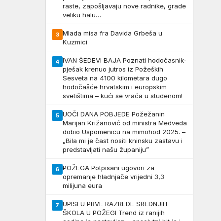
raste, zapošljavaju nove radnike, grade
veliku halu…
Mlada misa fra Davida Grbeša u
3
Kuzmici
IVAN ŠEDEVI BAJA Poznati hodočasnik-
4
pješak krenuo jutros iz Požeških
Sesveta na 4100 kilometara dugo
hodočašće hrvatskim i europskim
svetištima – kući se vraća u studenom!
UOČI DANA POBJEDE Požežanin
5
Marijan Križanović od ministra Medveda
dobio Uspomenicu na mimohod 2025. –
„Bila mi je čast nositi kninsku zastavu i
predstavljati našu županiju”
POŽEGA Potpisani ugovori za
6
opremanje hladnjače vrijedni 3,3
milijuna eura
UPISI U PRVE RAZREDE SREDNJIH
7
ŠKOLA U POŽEGI Trend iz ranijih