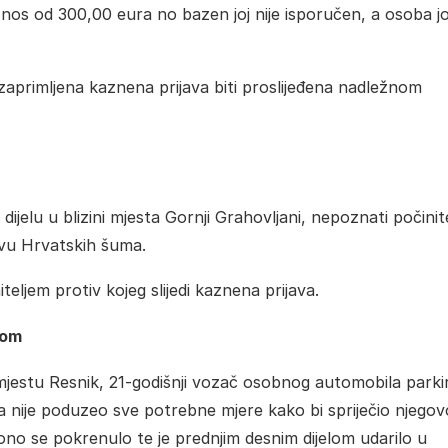
znos od 300,00 eura no bazen joj nije isporučen, a osoba jo
će zaprimljena kaznena prijava biti proslijeđena nadležnom
ijelu u blizini mjesta Gornji Grahovljani, nepoznati počinite
štvu Hrvatskih šuma.
teljem protiv kojeg slijedi kaznena prijava.
tom
 mjestu Resnik, 21-godišnji vozač osobnog automobila parki
la nije poduzeo sve potrebne mjere kako bi spriječio njegov
no se pokrenulo te je prednjim desnim dijelom udarilo u