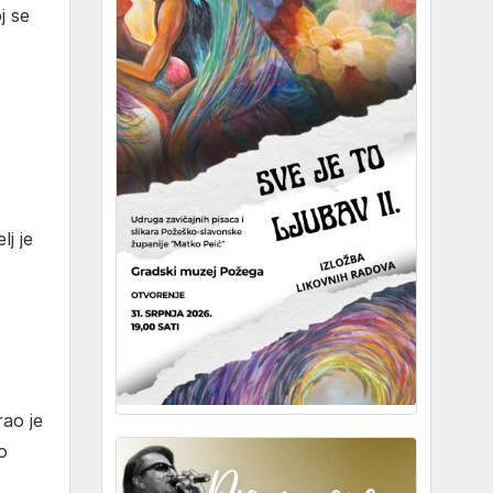
j se
lj je
rao je
o