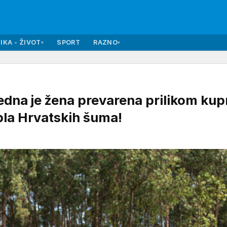
IKA - ŽIVOT
SPORT
RAZNO
▾
▾
na je žena prevarena prilikom kup
bla Hrvatskih šuma!