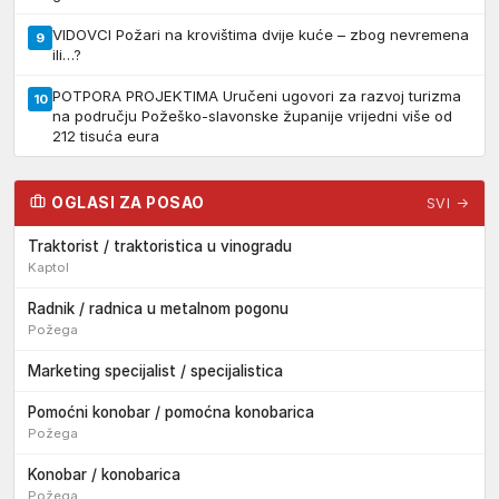
VIDOVCI Požari na krovištima dvije kuće – zbog nevremena
9
ili…?
POTPORA PROJEKTIMA Uručeni ugovori za razvoj turizma
10
na području Požeško-slavonske županije vrijedni više od
212 tisuća eura
OGLASI ZA POSAO
SVI →
Traktorist / traktoristica u vinogradu
Kaptol
Radnik / radnica u metalnom pogonu
Požega
Marketing specijalist / specijalistica
Pomoćni konobar / pomoćna konobarica
Požega
Konobar / konobarica
Požega