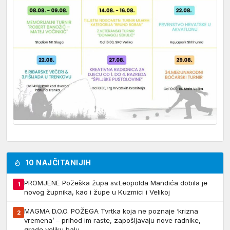
10 NAJČITANIJIH
PROMJENE Požeška župa sv.Leopolda Mandića dobila je
1
novog župnika, kao i župe u Kuzmici i Velikoj
MAGMA D.O.O. POŽEGA Tvrtka koja ne poznaje ‘krizna
2
vremena’ – prihod im raste, zapošljavaju nove radnike,
grade veliku halu…