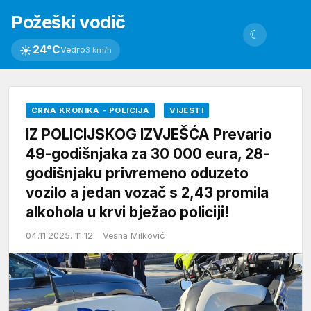
Požeški vodič
☾
☀
24°C
Vedro
3 km/h
CRNA KRONIKA - POLICIJA
VIJESTI
IZ POLICIJSKOG IZVJEŠĆA Prevario
49-godišnjaka za 30 000 eura, 28-
godišnjaku privremeno oduzeto
vozilo a jedan vozač s 2,43 promila
alkohola u krvi bježao policiji!
04.11.2025. 11:12
Vesna Milković