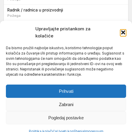
Radnik / radnica u proizvodnji
Požega
Sezonski pomoćni radnik / sezonska pomoćna radnica
Upravljajte pristankom za
kolačiće
Pomoćni pekar / pomoćna pekarica
Požega
Da bismo pružili najbolje iskustvo, koristimo tehnologije poput
kolačića za čuvanje i/ili pristup informacijama o uređaju. Suglasnost s
Pekar / pekarica
ovim tehnologijama će nam omogućiti da obrađujemo podatke kao
Požega
što su ponašanje pri pregledavanju ili jedinstveni ID-ovi na ovoj web
stranici. Nepristanak ili povlačenje suglasnosti može negativno
Konobar / konobarica
utjecati na određene karakteristike i funkcije.
Požega
Prihvati
Zabrani
Uvjeti korištenja
Impressum
Politika kolačića (EU)
Pogledaj postavke
Pravila privatnosti
© 2026 Požeški vodič. Sva prava pridržana.
Politika kolačića
Uvjeti korištenja
Impressum