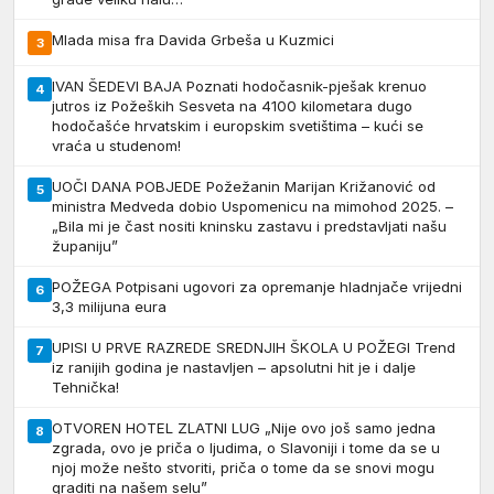
Mlada misa fra Davida Grbeša u Kuzmici
3
IVAN ŠEDEVI BAJA Poznati hodočasnik-pješak krenuo
4
jutros iz Požeških Sesveta na 4100 kilometara dugo
hodočašće hrvatskim i europskim svetištima – kući se
vraća u studenom!
UOČI DANA POBJEDE Požežanin Marijan Križanović od
5
ministra Medveda dobio Uspomenicu na mimohod 2025. –
„Bila mi je čast nositi kninsku zastavu i predstavljati našu
županiju”
POŽEGA Potpisani ugovori za opremanje hladnjače vrijedni
6
3,3 milijuna eura
UPISI U PRVE RAZREDE SREDNJIH ŠKOLA U POŽEGI Trend
7
iz ranijih godina je nastavljen – apsolutni hit je i dalje
Tehnička!
OTVOREN HOTEL ZLATNI LUG „Nije ovo još samo jedna
8
zgrada, ovo je priča o ljudima, o Slavoniji i tome da se u
njoj može nešto stvoriti, priča o tome da se snovi mogu
graditi na našem selu”