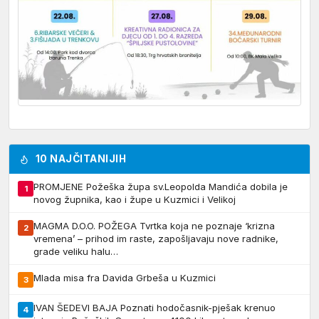
10 NAJČITANIJIH
PROMJENE Požeška župa sv.Leopolda Mandića dobila je
1
novog župnika, kao i župe u Kuzmici i Velikoj
MAGMA D.O.O. POŽEGA Tvrtka koja ne poznaje ‘krizna
2
vremena’ – prihod im raste, zapošljavaju nove radnike,
grade veliku halu…
Mlada misa fra Davida Grbeša u Kuzmici
3
IVAN ŠEDEVI BAJA Poznati hodočasnik-pješak krenuo
4