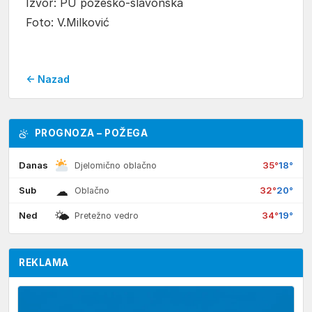
Izvor: PU požeško-slavonska
Foto: V.Milković
← Nazad
PROGNOZA – POŽEGA
Danas
35°
18°
Djelomično oblačno
☁
Sub
32°
20°
Oblačno
🌤
Ned
34°
19°
Pretežno vedro
REKLAMA