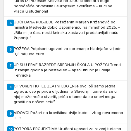
jutros iz Požeških Sesveta na 4100 kilometara dugo
hodočašće hrvatskim i europskim svetištima – kući se
vraća u studenom!
UOČI DANA POBJEDE Požežanin Marijan Križanović od
5
ministra Medveda dobio Uspomenicu na mimohod 2025. –
„Bila mi je čast nositi kninsku zastavu i predstavljati našu
županiju”
POŽEGA Potpisani ugovori za opremanje hladnjače vrijedni
6
3,3 milijuna eura
UPISI U PRVE RAZREDE SREDNJIH ŠKOLA U POŽEGI Trend
7
iz ranijih godina je nastavljen – apsolutni hit je i dalje
Tehnička!
OTVOREN HOTEL ZLATNI LUG „Nije ovo još samo jedna
8
zgrada, ovo je priča o ljudima, o Slavoniji i tome da se u
njoj može nešto stvoriti, priča o tome da se snovi mogu
graditi na našem selu”
VIDOVCI Požari na krovištima dvije kuće – zbog nevremena
9
ili…?
POTPORA PROJEKTIMA Uručeni ugovori za razvoj turizma
10