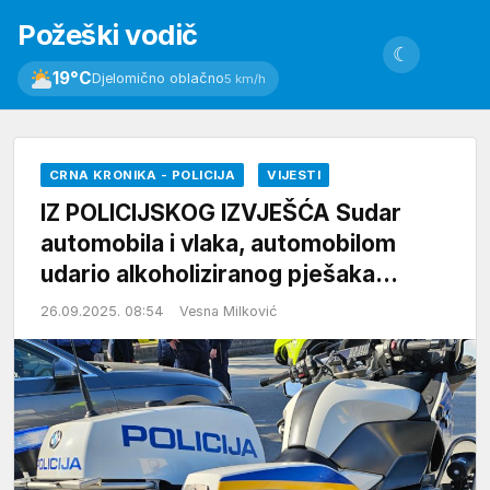
Požeški vodič
☾
19°C
Djelomično oblačno
5 km/h
CRNA KRONIKA - POLICIJA
VIJESTI
IZ POLICIJSKOG IZVJEŠĆA Sudar
automobila i vlaka, automobilom
udario alkoholiziranog pješaka…
26.09.2025. 08:54
Vesna Milković