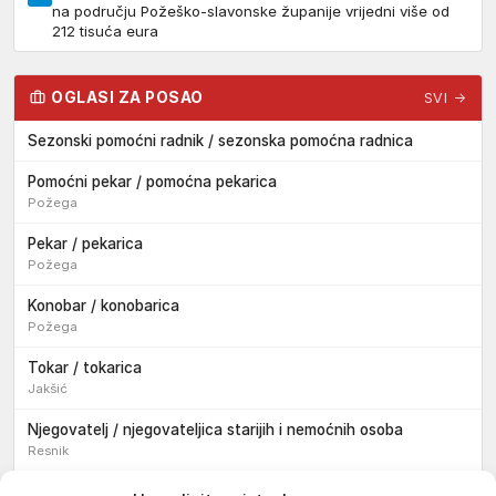
na području Požeško-slavonske županije vrijedni više od
212 tisuća eura
OGLASI ZA POSAO
SVI →
Sezonski pomoćni radnik / sezonska pomoćna radnica
Pomoćni pekar / pomoćna pekarica
Požega
Pekar / pekarica
Požega
Konobar / konobarica
Požega
Tokar / tokarica
Jakšić
Njegovatelj / njegovateljica starijih i nemoćnih osoba
Resnik
Konobar / konobarica