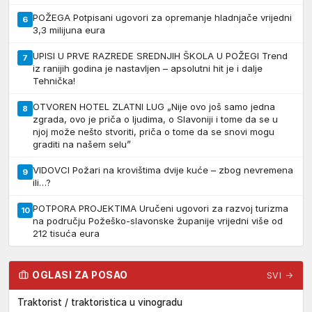
POŽEGA Potpisani ugovori za opremanje hladnjače vrijedni
6
3,3 milijuna eura
UPISI U PRVE RAZREDE SREDNJIH ŠKOLA U POŽEGI Trend
7
iz ranijih godina je nastavljen – apsolutni hit je i dalje
Tehnička!
OTVOREN HOTEL ZLATNI LUG „Nije ovo još samo jedna
8
zgrada, ovo je priča o ljudima, o Slavoniji i tome da se u
njoj može nešto stvoriti, priča o tome da se snovi mogu
graditi na našem selu”
VIDOVCI Požari na krovištima dvije kuće – zbog nevremena
9
ili…?
POTPORA PROJEKTIMA Uručeni ugovori za razvoj turizma
10
na području Požeško-slavonske županije vrijedni više od
212 tisuća eura
OGLASI ZA POSAO
SVI →
Traktorist / traktoristica u vinogradu