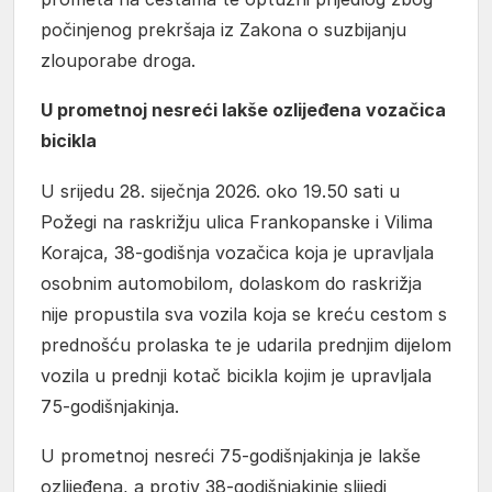
počinjenog prekršaja iz Zakona o suzbijanju
zlouporabe droga.
U prometnoj nesreći lakše ozlijeđena vozačica
bicikla
U srijedu 28. siječnja 2026. oko 19.50 sati u
Požegi na raskrižju ulica Frankopanske i Vilima
Korajca, 38-godišnja vozačica koja je upravljala
osobnim automobilom, dolaskom do raskrižja
nije propustila sva vozila koja se kreću cestom s
prednošću prolaska te je udarila prednjim dijelom
vozila u prednji kotač bicikla kojim je upravljala
75-godišnjakinja.
U prometnoj nesreći 75-godišnjakinja je lakše
ozlijeđena, a protiv 38-godišnjakinje slijedi