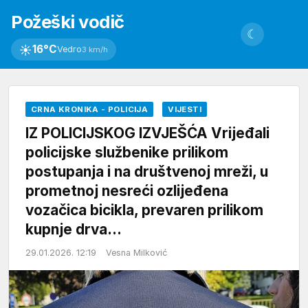
Požeški vodič
☾
☀
16°C
Vedro
3 km/h
CRNA KRONIKA - POLICIJA
VIJESTI
IZ POLICIJSKOG IZVJEŠĆA Vrijeđali
policijske službenike prilikom
postupanja i na društvenoj mreži, u
prometnoj nesreći ozlijeđena
vozačica bicikla, prevaren prilikom
kupnje drva…
29.01.2026. 12:19
Vesna Milković