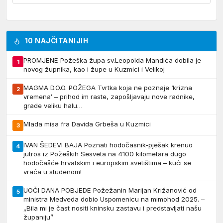
10 NAJČITANIJIH
PROMJENE Požeška župa sv.Leopolda Mandića dobila je
1
novog župnika, kao i župe u Kuzmici i Velikoj
MAGMA D.O.O. POŽEGA Tvrtka koja ne poznaje ‘krizna
2
vremena’ – prihod im raste, zapošljavaju nove radnike,
grade veliku halu…
Mlada misa fra Davida Grbeša u Kuzmici
3
IVAN ŠEDEVI BAJA Poznati hodočasnik-pješak krenuo
4
jutros iz Požeških Sesveta na 4100 kilometara dugo
hodočašće hrvatskim i europskim svetištima – kući se
vraća u studenom!
UOČI DANA POBJEDE Požežanin Marijan Križanović od
5
ministra Medveda dobio Uspomenicu na mimohod 2025. –
„Bila mi je čast nositi kninsku zastavu i predstavljati našu
županiju”