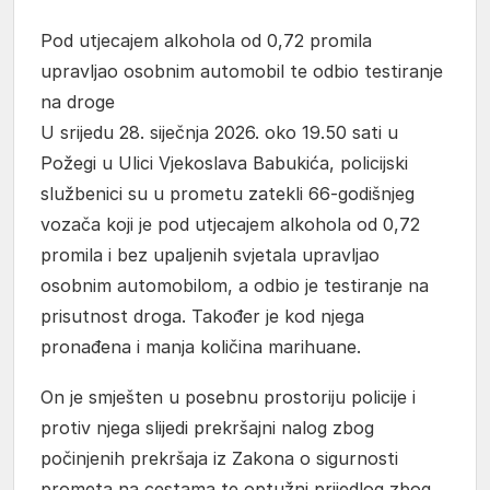
Pod utjecajem alkohola od 0,72 promila
upravljao osobnim automobil te odbio testiranje
na droge
U srijedu 28. siječnja 2026. oko 19.50 sati u
Požegi u Ulici Vjekoslava Babukića, policijski
službenici su u prometu zatekli 66-godišnjeg
vozača koji je pod utjecajem alkohola od 0,72
promila i bez upaljenih svjetala upravljao
osobnim automobilom, a odbio je testiranje na
prisutnost droga. Također je kod njega
pronađena i manja količina marihuane.
On je smješten u posebnu prostoriju policije i
protiv njega slijedi prekršajni nalog zbog
počinjenih prekršaja iz Zakona o sigurnosti
prometa na cestama te optužni prijedlog zbog