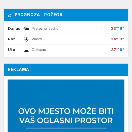
PROGNOZA – POŽEGA
🌤
Danas
33°
16°
Pretežno vedro
☀
Pon
34°
13°
Vedro
☁
Uto
37°
18°
Oblačno
REKLAMA