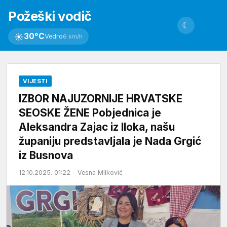
Požeški vodič
☾
☀
30°C
Vedro
6 km/h
VIJESTI
IZBOR NAJUZORNIJE HRVATSKE
SEOSKE ŽENE Pobjednica je
Aleksandra Zajac iz Iloka, našu
županiju predstavljala je Nada Grgić
iz Busnova
12.10.2025. 01:22
Vesna Milković