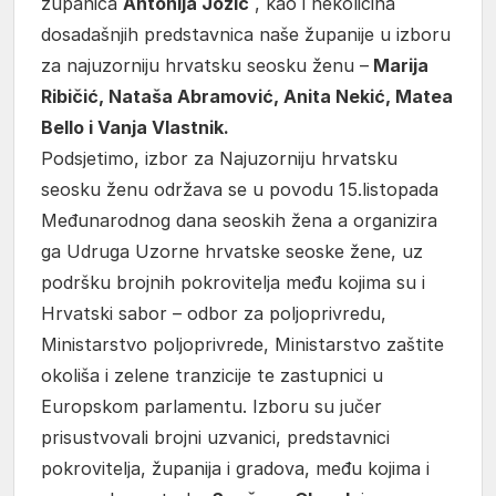
županica
Antonija Jozić
, kao i nekolicina
dosadašnjih predstavnica naše županije u izboru
za najuzorniju hrvatsku seosku ženu –
Marija
Ribičić, Nataša Abramović, Anita Nekić, Matea
Bello i Vanja Vlastnik.
Podsjetimo, izbor za Najuzorniju hrvatsku
seosku ženu održava se u povodu 15.listopada
Međunarodnog dana seoskih žena a organizira
ga Udruga Uzorne hrvatske seoske žene, uz
podršku brojnih pokrovitelja među kojima su i
Hrvatski sabor – odbor za poljoprivredu,
Ministarstvo poljoprivrede, Ministarstvo zaštite
okoliša i zelene tranzicije te zastupnici u
Europskom parlamentu. Izboru su jučer
prisustvovali brojni uzvanici, predstavnici
pokrovitelja, županija i gradova, među kojima i