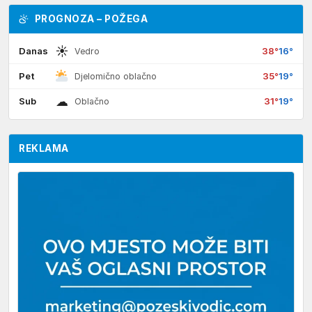
PROGNOZA – POŽEGA
☀
Danas
38°
16°
Vedro
Pet
35°
19°
Djelomično oblačno
☁
Sub
31°
19°
Oblačno
REKLAMA