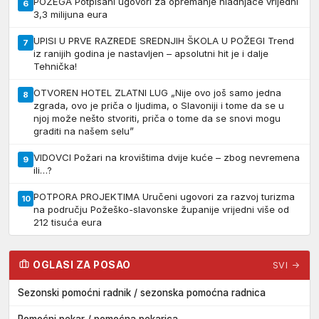
POŽEGA Potpisani ugovori za opremanje hladnjače vrijedni
6
3,3 milijuna eura
UPISI U PRVE RAZREDE SREDNJIH ŠKOLA U POŽEGI Trend
7
iz ranijih godina je nastavljen – apsolutni hit je i dalje
Tehnička!
OTVOREN HOTEL ZLATNI LUG „Nije ovo još samo jedna
8
zgrada, ovo je priča o ljudima, o Slavoniji i tome da se u
njoj može nešto stvoriti, priča o tome da se snovi mogu
graditi na našem selu”
VIDOVCI Požari na krovištima dvije kuće – zbog nevremena
9
ili…?
POTPORA PROJEKTIMA Uručeni ugovori za razvoj turizma
10
na području Požeško-slavonske županije vrijedni više od
212 tisuća eura
OGLASI ZA POSAO
SVI →
Sezonski pomoćni radnik / sezonska pomoćna radnica
Pomoćni pekar / pomoćna pekarica