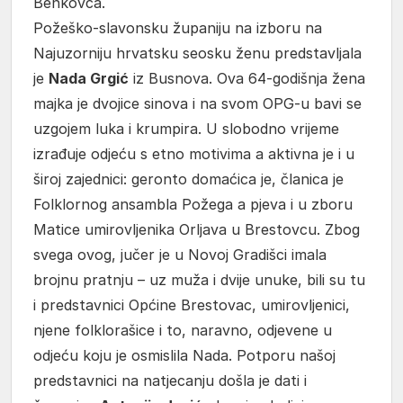
Benkovca.
Požeško-slavonsku županiju na izboru na
Najuzorniju hrvatsku seosku ženu predstavljala
je
Nada Grgić
iz Busnova. Ova 64-godišnja žena
majka je dvojice sinova i na svom OPG-u bavi se
uzgojem luka i krumpira. U slobodno vrijeme
izrađuje odjeću s etno motivima a aktivna je i u
široj zajednici: geronto domaćica je, članica je
Folklornog ansambla Požega a pjeva i u zboru
Matice umirovljenika Orljava u Brestovcu. Zbog
svega ovog, jučer je u Novoj Gradišci imala
brojnu pratnju – uz muža i dvije unuke, bili su tu
i predstavnici Općine Brestovac, umirovljenici,
njene folklorašice i to, naravno, odjevene u
odjeću koju je osmislila Nada. Potporu našoj
predstavnici na natjecanju došla je dati i