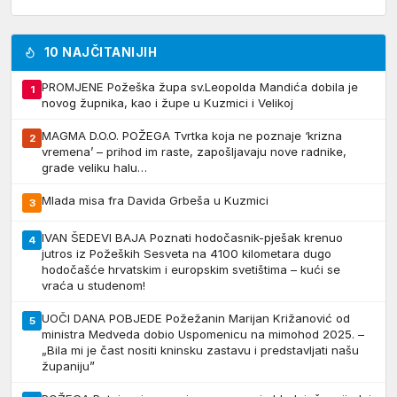
10 NAJČITANIJIH
PROMJENE Požeška župa sv.Leopolda Mandića dobila je
1
novog župnika, kao i župe u Kuzmici i Velikoj
MAGMA D.O.O. POŽEGA Tvrtka koja ne poznaje ‘krizna
2
vremena’ – prihod im raste, zapošljavaju nove radnike,
grade veliku halu…
Mlada misa fra Davida Grbeša u Kuzmici
3
IVAN ŠEDEVI BAJA Poznati hodočasnik-pješak krenuo
4
jutros iz Požeških Sesveta na 4100 kilometara dugo
hodočašće hrvatskim i europskim svetištima – kući se
vraća u studenom!
UOČI DANA POBJEDE Požežanin Marijan Križanović od
5
ministra Medveda dobio Uspomenicu na mimohod 2025. –
„Bila mi je čast nositi kninsku zastavu i predstavljati našu
županiju”