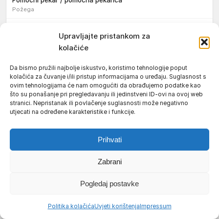
Požega
Pekar / pekarica
Upravljajte pristankom za
Požega
kolačiće
Konobar / konobarica
Požega
Da bismo pružili najbolje iskustvo, koristimo tehnologije poput
kolačića za čuvanje i/ili pristup informacijama o uređaju. Suglasnost s
Tokar / tokarica
ovim tehnologijama će nam omogućiti da obrađujemo podatke kao
Jakšić
što su ponašanje pri pregledavanju ili jedinstveni ID-ovi na ovoj web
stranici. Nepristanak ili povlačenje suglasnosti može negativno
Njegovatelj / njegovateljica starijih i nemoćnih osoba
utjecati na određene karakteristike i funkcije.
Resnik
Konobar / konobarica
Prihvati
Požega
Zabrani
Bravar / bravarica
Jakšić
Pogledaj postavke
Vozač / vozačica teretnog vozila s poluprikolicom
Požega
Politika kolačića
Uvjeti korištenja
Impressum
Pomoćnik/ica u nastavi