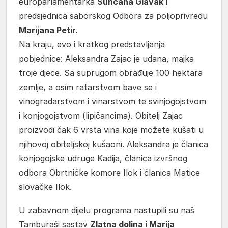
europarlamentarka
Sunčana Glavak
i
predsjednica saborskog Odbora za poljoprivredu
Marijana Petir.
Na kraju, evo i kratkog predstavljanja
pobjednice: Aleksandra Zajac je udana, majka
troje djece. Sa suprugom obrađuje 100 hektara
zemlje, a osim ratarstvom bave se i
vinogradarstvom i vinarstvom te svinjogojstvom
i konjogojstvom (lipičancima). Obitelj Zajac
proizvodi čak 6 vrsta vina koje možete kušati u
njihovoj obiteljskoj kušaoni. Aleksandra je članica
konjogojske udruge Kadija, članica izvršnog
odbora Obrtničke komore Ilok i članica Matice
slovačke Ilok.
U zabavnom dijelu programa nastupili su naš
Tamburaši sastav
Zlatna dolina i Marija