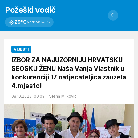
Požeški vodič
☾
☀
29°C
Vedro
8 km/h
VIJESTI
IZBOR ZA NAJUZORNIJU HRVATSKU
SEOSKU ŽENU Naša Vanja Vlastnik u
konkurenciji 17 natjecateljica zauzela
4.mjesto!
08.10.2023. 00:09
Vesna Milković