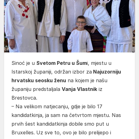
Sinoć je u
Svetom Petru u Šum
i, mjestu u
Istarskoj županiji, održan izbor za
Najuzorniju
hrvatsku seosku ženu
na kojem je našu
županiju predstaljala
Vanja Vlastnik
iz
Brestovca.
– Na velikom natjecanju, gdje je bilo 17
kandidatkinja, ja sam na četvrtom mjestu. Nas
prvih šest kandidatkinja dobile smo put u
Bruxelles. Uz sve to, ovo je bilo prelijepo i