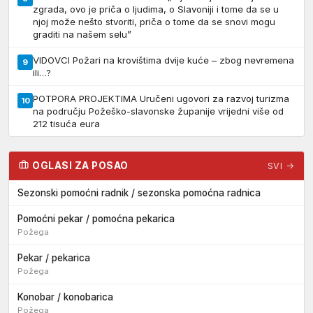
zgrada, ovo je priča o ljudima, o Slavoniji i tome da se u
njoj može nešto stvoriti, priča o tome da se snovi mogu
graditi na našem selu”
VIDOVCI Požari na krovištima dvije kuće – zbog nevremena
9
ili…?
POTPORA PROJEKTIMA Uručeni ugovori za razvoj turizma
10
na području Požeško-slavonske županije vrijedni više od
212 tisuća eura
OGLASI ZA POSAO
SVI →
Sezonski pomoćni radnik / sezonska pomoćna radnica
Pomoćni pekar / pomoćna pekarica
Požega
Pekar / pekarica
Požega
Konobar / konobarica
Požega