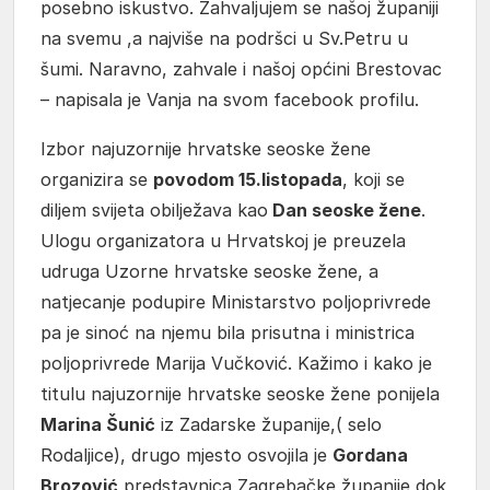
posebno iskustvo. Zahvaljujem se našoj županiji
na svemu ,a najviše na podršci u Sv.Petru u
šumi. Naravno, zahvale i našoj općini Brestovac
– napisala je Vanja na svom facebook profilu.
Izbor najuzornije hrvatske seoske žene
organizira se
povodom 15.listopada
, koji se
diljem svijeta obilježava kao
Dan seoske žene
.
Ulogu organizatora u Hrvatskoj je preuzela
udruga Uzorne hrvatske seoske žene, a
natjecanje podupire Ministarstvo poljoprivrede
pa je sinoć na njemu bila prisutna i ministrica
poljoprivrede Marija Vučković. Kažimo i kako je
titulu najuzornije hrvatske seoske žene ponijela
Marina Šunić
iz Zadarske županije,( selo
Rodaljice), drugo mjesto osvojila je
Gordana
Brozović
predstavnica Zagrebačke županije dok