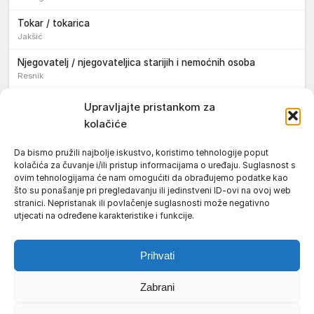
Tokar / tokarica
Jakšić
Njegovatelj / njegovateljica starijih i nemoćnih osoba
Resnik
Konobar / konobarica
Upravljajte pristankom za
Požega
kolačiće
Bravar / bravarica
Da bismo pružili najbolje iskustvo, koristimo tehnologije poput
Jakšić
kolačića za čuvanje i/ili pristup informacijama o uređaju. Suglasnost s
ovim tehnologijama će nam omogućiti da obrađujemo podatke kao
Vozač / vozačica teretnog vozila s poluprikolicom
što su ponašanje pri pregledavanju ili jedinstveni ID-ovi na ovoj web
Požega
stranici. Nepristanak ili povlačenje suglasnosti može negativno
utjecati na određene karakteristike i funkcije.
Pomoćnik/ica u nastavi
Prihvati
Zabrani
Uvjeti korištenja
Impressum
Politika kolačića (EU)