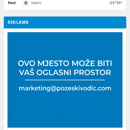
☀
Ned
33°
15°
Vedro
REKLAMA