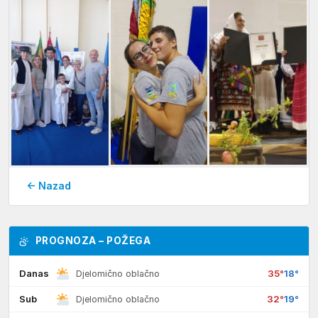
← Nazad
PROGNOZA – POŽEGA
Danas
35°
18°
Djelomično oblačno
Sub
32°
19°
Djelomično oblačno