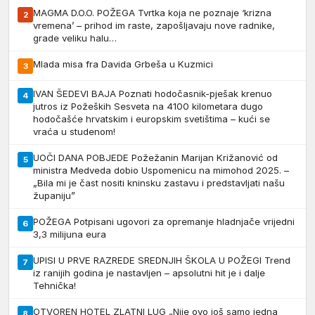
MAGMA D.O.O. POŽEGA Tvrtka koja ne poznaje ‘krizna
2
vremena’ – prihod im raste, zapošljavaju nove radnike,
grade veliku halu…
Mlada misa fra Davida Grbeša u Kuzmici
3
IVAN ŠEDEVI BAJA Poznati hodočasnik-pješak krenuo
4
jutros iz Požeških Sesveta na 4100 kilometara dugo
hodočašće hrvatskim i europskim svetištima – kući se
vraća u studenom!
UOČI DANA POBJEDE Požežanin Marijan Križanović od
5
ministra Medveda dobio Uspomenicu na mimohod 2025. –
„Bila mi je čast nositi kninsku zastavu i predstavljati našu
županiju”
POŽEGA Potpisani ugovori za opremanje hladnjače vrijedni
6
3,3 milijuna eura
UPISI U PRVE RAZREDE SREDNJIH ŠKOLA U POŽEGI Trend
7
iz ranijih godina je nastavljen – apsolutni hit je i dalje
Tehnička!
OTVOREN HOTEL ZLATNI LUG „Nije ovo još samo jedna
8