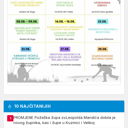
10 NAJČITANIJIH
PROMJENE Požeška župa sv.Leopolda Mandića dobila je
1
novog župnika, kao i župe u Kuzmici i Velikoj