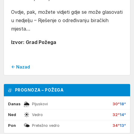
Ovdje, pak, možete vidjeti gdje se može glasovati
u nedjelju –
Rješenje o određivanju biračkih
mjesta…
Izvor: Grad Požega
← Nazad
PROGNOZA – POŽEGA
🌦
Danas
30°
18°
Pljuskovi
☀
Ned
32°
14°
Vedro
🌤
Pon
34°
13°
Pretežno vedro