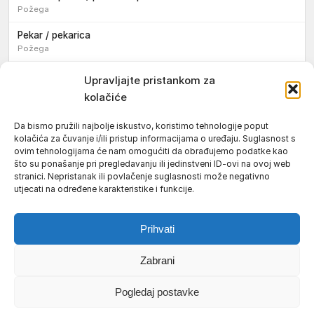
Požega
Pekar / pekarica
Požega
Konobar / konobarica
Upravljajte pristankom za
Požega
kolačiće
Velika
Da bismo pružili najbolje iskustvo, koristimo tehnologije poput
kolačića za čuvanje i/ili pristup informacijama o uređaju. Suglasnost s
Tokar / tokarica
ovim tehnologijama će nam omogućiti da obrađujemo podatke kao
Jakšić
što su ponašanje pri pregledavanju ili jedinstveni ID-ovi na ovoj web
stranici. Nepristanak ili povlačenje suglasnosti može negativno
Njegovatelj / njegovateljica starijih i nemoćnih osoba
utjecati na određene karakteristike i funkcije.
Resnik
Prihvati
Zabrani
Uvjeti korištenja
Impressum
Politika kolačića (EU)
Pogledaj postavke
Pravila privatnosti