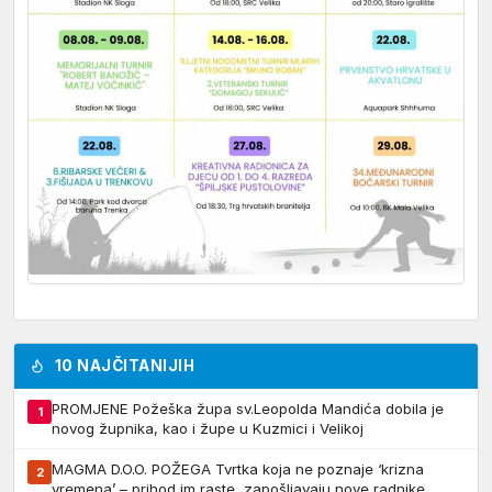
10 NAJČITANIJIH
PROMJENE Požeška župa sv.Leopolda Mandića dobila je
1
novog župnika, kao i župe u Kuzmici i Velikoj
MAGMA D.O.O. POŽEGA Tvrtka koja ne poznaje ‘krizna
2
vremena’ – prihod im raste, zapošljavaju nove radnike,