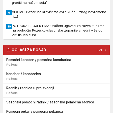
graditi na našem selu”
VIDOVCI Požari na krovištima dvije kuće – zbog nevremena
9
ili…?
POTPORA PROJEKTIMA Uručeni ugovori za razvoj turizma
10
na području Požeško-slavonske županije vrijedni više od
212 tisuća eura
OGLASI ZA POSAO
SVI →
Pomoćni konobar / pomoćna konobarica
Požega
Konobar / konobarica
Požega
Radnik / radnica u proizvodnji
Požega
Sezonski pomoćni radnik / sezonska pomoćna radnica
Pomoćni pekar / pomoćna pekarica