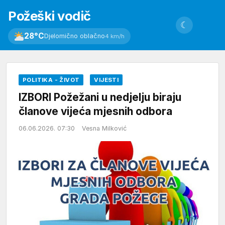
Požeški vodič
☾
28°C
Djelomično oblačno
4 km/h
POLITIKA - ŽIVOT
VIJESTI
IZBORI Požežani u nedjelju biraju
članove vijeća mjesnih odbora
06.06.2026. 07:30
Vesna Milković