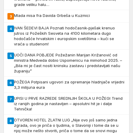
grade veliku halu…
Mlada misa fra Davida Grbeša u Kuzmici
3
IVAN ŠEDEVI BAJA Poznati hodočasnik-pješak krenuo
4
jutros iz Požeških Sesveta na 4100 kilometara dugo
hodočašće hrvatskim i europskim svetištima – kući se
vraća u studenom!
UOČI DANA POBJEDE Požežanin Marijan Križanović od
5
ministra Medveda dobio Uspomenicu na mimohod 2025. –
„Bila mi je čast nositi kninsku zastavu i predstavljati našu
županiju”
POŽEGA Potpisani ugovori za opremanje hladnjače vrijedni
6
3,3 milijuna eura
UPISI U PRVE RAZREDE SREDNJIH ŠKOLA U POŽEGI Trend
7
iz ranijih godina je nastavljen – apsolutni hit je i dalje
Tehnička!
OTVOREN HOTEL ZLATNI LUG „Nije ovo još samo jedna
8
zgrada, ovo je priča o ljudima, o Slavoniji i tome da se u
njoj može nešto stvoriti, priča o tome da se snovi mogu