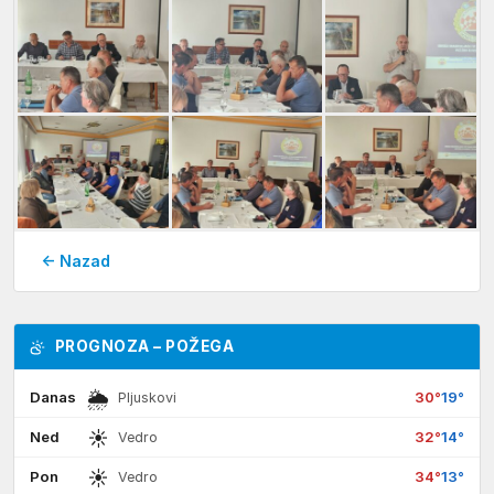
← Nazad
PROGNOZA – POŽEGA
🌦
Danas
30°
19°
Pljuskovi
☀
Ned
32°
14°
Vedro
☀
Pon
34°
13°
Vedro