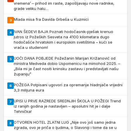
vremena’ – prihod im raste, zapošljavaju nove radnike,
grade veliku halu…
Mlada misa fra Davida Grbeša u Kuzmici
3
IVAN ŠEDEVI BAJA Poznati hodočasnik-pješak krenuo
4
jutros iz Požeških Sesveta na 4100 kilometara dugo
hodočašće hrvatskim i europskim svetištima – kući se
vraća u studenom!
UOČI DANA POBJEDE Požežanin Marijan Križanović od
5
ministra Medveda dobio Uspomenicu na mimohod 2025. –
„Bila mi je čast nositi kninsku zastavu i predstavljati našu
županiju”
POŽEGA Potpisani ugovori za opremanje hladnjače vrijedni
6
3,3 milijuna eura
UPISI U PRVE RAZREDE SREDNJIH ŠKOLA U POŽEGI Trend
7
iz ranijih godina je nastavljen – apsolutni hit je i dalje
Tehnička!
OTVOREN HOTEL ZLATNI LUG „Nije ovo još samo jedna
8
zgrada, ovo je priča o ljudima, o Slavoniji i tome da se u