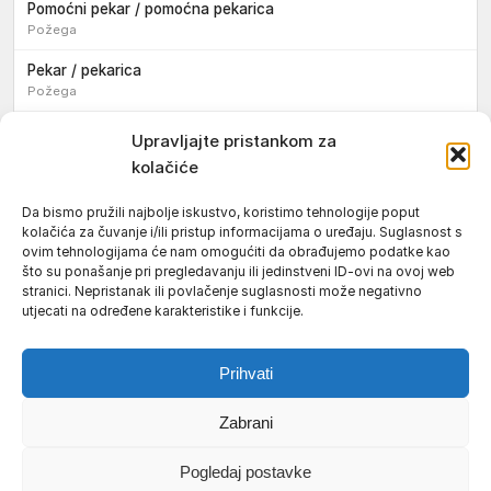
Pomoćni pekar / pomoćna pekarica
Požega
Pekar / pekarica
Požega
Konobar / konobarica
Upravljajte pristankom za
Požega
kolačiće
Velika
Da bismo pružili najbolje iskustvo, koristimo tehnologije poput
kolačića za čuvanje i/ili pristup informacijama o uređaju. Suglasnost s
Tokar / tokarica
ovim tehnologijama će nam omogućiti da obrađujemo podatke kao
Jakšić
što su ponašanje pri pregledavanju ili jedinstveni ID-ovi na ovoj web
stranici. Nepristanak ili povlačenje suglasnosti može negativno
Njegovatelj / njegovateljica starijih i nemoćnih osoba
utjecati na određene karakteristike i funkcije.
Resnik
Prihvati
Zabrani
Uvjeti korištenja
Impressum
Politika kolačića (EU)
Pogledaj postavke
Pravila privatnosti