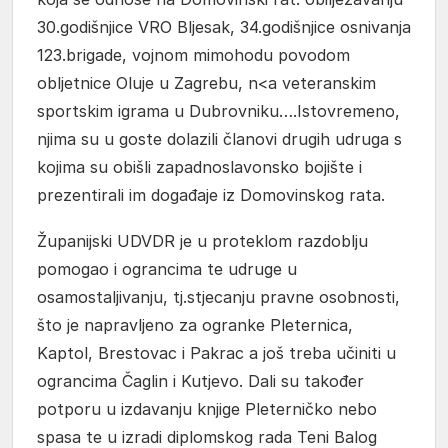
30.godišnjice VRO Bljesak, 34.godišnjice osnivanja
123.brigade, vojnom mimohodu povodom
obljetnice Oluje u Zagrebu, n<a veteranskim
sportskim igrama u Dubrovniku….Istovremeno,
njima su u goste dolazili članovi drugih udruga s
kojima su obišli zapadnoslavonsko bojište i
prezentirali im događaje iz Domovinskog rata.
Županijski UDVDR je u proteklom razdoblju
pomogao i ograncima te udruge u
osamostaljivanju, tj.stjecanju pravne osobnosti,
što je napravljeno za ogranke Pleternica,
Kaptol, Brestovac i Pakrac a još treba učiniti u
ograncima Čaglin i Kutjevo. Dali su također
potporu u izdavanju knjige Pleterničko nebo
spasa te u izradi diplomskog rada Teni Balog