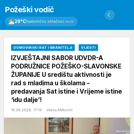
Požeški vodič
☾
26°C
Djelomično oblačno
5 km/h
DOMOVINSKI RAT I BRANITELJI
VIJESTI
IZVJEŠTAJNI SABOR UDVDR-A
PODRUŽNICE POŽEŠKO-SLAVONSKE
ŽUPANIJE U središtu aktivnosti je
rad s mladima u školama –
predavanja Sat istine i Vrijeme istine
‘idu dalje’!
16.06.2026. 17:19
Vesna Milković