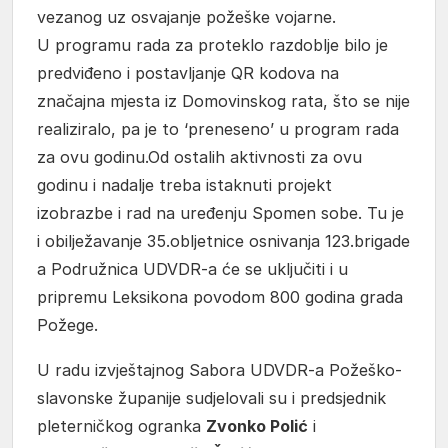
vezanog uz osvajanje požeške vojarne.
U programu rada za proteklo razdoblje bilo je
predviđeno i postavljanje QR kodova na
značajna mjesta iz Domovinskog rata, što se nije
realiziralo, pa je to ‘preneseno’ u program rada
za ovu godinu.Od ostalih aktivnosti za ovu
godinu i nadalje treba istaknuti projekt
izobrazbe i rad na uređenju Spomen sobe. Tu je
i obilježavanje 35.obljetnice osnivanja 123.brigade
a Podružnica UDVDR-a će se uključiti i u
pripremu Leksikona povodom 800 godina grada
Požege.
U radu izvještajnog Sabora UDVDR-a Požeško-
slavonske županije sudjelovali su i predsjednik
pleterničkog ogranka
Zvonko Polić
i