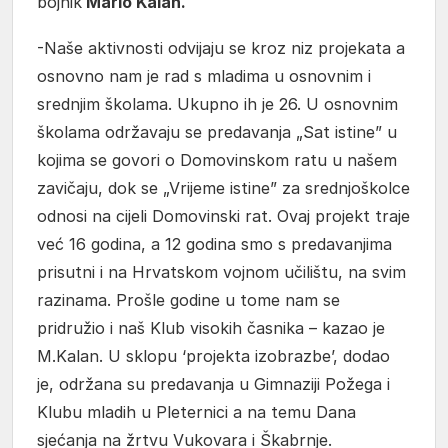
bojnik
Mario Kalan.
-Naše aktivnosti odvijaju se kroz niz projekata a
osnovno nam je rad s mladima u osnovnim i
srednjim školama. Ukupno ih je 26. U osnovnim
školama održavaju se predavanja „Sat istine” u
kojima se govori o Domovinskom ratu u našem
zavičaju, dok se „Vrijeme istine” za srednjoškolce
odnosi na cijeli Domovinski rat. Ovaj projekt traje
već 16 godina, a 12 godina smo s predavanjima
prisutni i na Hrvatskom vojnom učilištu, na svim
razinama. Prošle godine u tome nam se
pridružio i naš Klub visokih časnika – kazao je
M.Kalan. U sklopu ‘projekta izobrazbe’, dodao
je, održana su predavanja u Gimnaziji Požega i
Klubu mladih u Pleternici a na temu Dana
sjećanja na žrtvu Vukovara i Škabrnje.