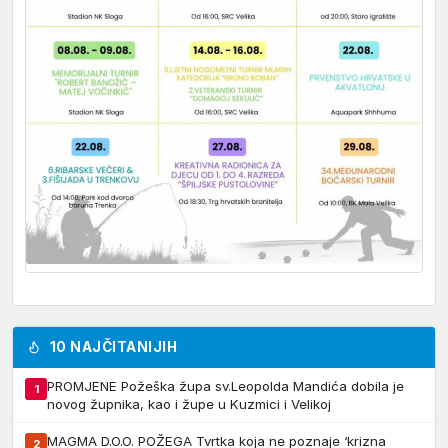
10 NAJČITANIJIH
PROMJENE Požeška župa sv.Leopolda Mandića dobila je
1
novog župnika, kao i župe u Kuzmici i Velikoj
MAGMA D.O.O. POŽEGA Tvrtka koja ne poznaje ‘krizna
2