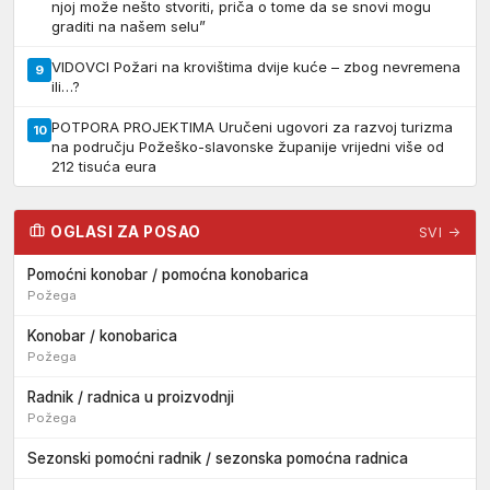
njoj može nešto stvoriti, priča o tome da se snovi mogu
graditi na našem selu”
VIDOVCI Požari na krovištima dvije kuće – zbog nevremena
9
ili…?
POTPORA PROJEKTIMA Uručeni ugovori za razvoj turizma
10
na području Požeško-slavonske županije vrijedni više od
212 tisuća eura
OGLASI ZA POSAO
SVI →
Pomoćni konobar / pomoćna konobarica
Požega
Konobar / konobarica
Požega
Radnik / radnica u proizvodnji
Požega
Sezonski pomoćni radnik / sezonska pomoćna radnica