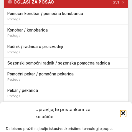
OGLASI ZA POSAO
SVI →
Pomoćni konobar / pomoćna konobarica
Požega
Konobar / konobarica
Požega
Radnik / radnica u proizvodnji
Požega
Sezonski pomoćni radnik / sezonska pomoćna radnica
Pomoćni pekar / pomoćna pekarica
Požega
Pekar / pekarica
Požega
Konobar / konobarica
Upravljajte pristankom za
Požega
kolačiće
Velika
Da bismo pružili najbolje iskustvo, koristimo tehnologije poput