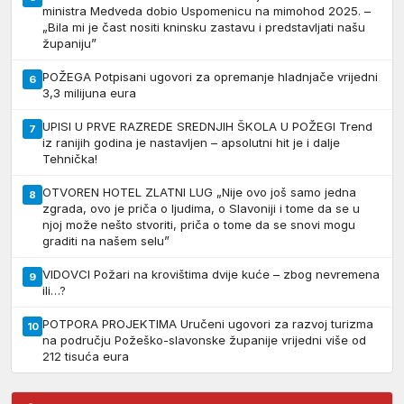
ministra Medveda dobio Uspomenicu na mimohod 2025. –
„Bila mi je čast nositi kninsku zastavu i predstavljati našu
županiju”
POŽEGA Potpisani ugovori za opremanje hladnjače vrijedni
6
3,3 milijuna eura
UPISI U PRVE RAZREDE SREDNJIH ŠKOLA U POŽEGI Trend
7
iz ranijih godina je nastavljen – apsolutni hit je i dalje
Tehnička!
OTVOREN HOTEL ZLATNI LUG „Nije ovo još samo jedna
8
zgrada, ovo je priča o ljudima, o Slavoniji i tome da se u
njoj može nešto stvoriti, priča o tome da se snovi mogu
graditi na našem selu”
VIDOVCI Požari na krovištima dvije kuće – zbog nevremena
9
ili…?
POTPORA PROJEKTIMA Uručeni ugovori za razvoj turizma
10
na području Požeško-slavonske županije vrijedni više od
212 tisuća eura