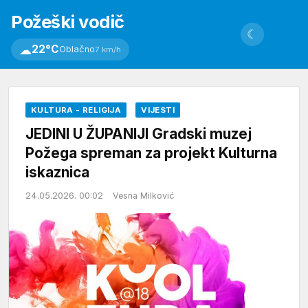
Požeški vodič
☾
☁
22°C
Oblačno
7 km/h
KULTURA - RELIGIJA
VIJESTI
JEDINI U ŽUPANIJI Gradski muzej
Požega spreman za projekt Kulturna
iskaznica
24.05.2026. 00:02
Vesna Milković