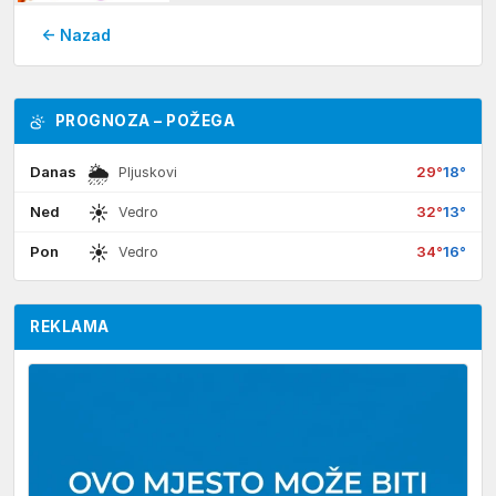
← Nazad
PROGNOZA – POŽEGA
🌦
Danas
29°
18°
Pljuskovi
☀
Ned
32°
13°
Vedro
☀
Pon
34°
16°
Vedro
REKLAMA