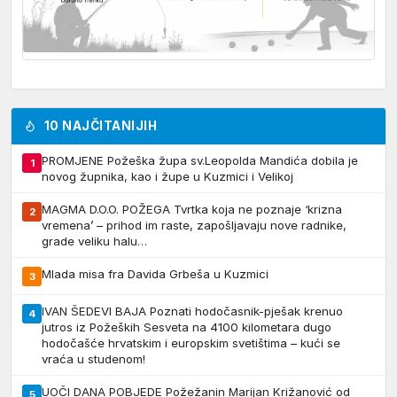
10 NAJČITANIJIH
PROMJENE Požeška župa sv.Leopolda Mandića dobila je
1
novog župnika, kao i župe u Kuzmici i Velikoj
MAGMA D.O.O. POŽEGA Tvrtka koja ne poznaje ‘krizna
2
vremena’ – prihod im raste, zapošljavaju nove radnike,
grade veliku halu…
Mlada misa fra Davida Grbeša u Kuzmici
3
IVAN ŠEDEVI BAJA Poznati hodočasnik-pješak krenuo
4
jutros iz Požeških Sesveta na 4100 kilometara dugo
hodočašće hrvatskim i europskim svetištima – kući se
vraća u studenom!
UOČI DANA POBJEDE Požežanin Marijan Križanović od
5