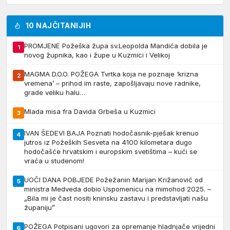
10 NAJČITANIJIH
PROMJENE Požeška župa sv.Leopolda Mandića dobila je
1
novog župnika, kao i župe u Kuzmici i Velikoj
MAGMA D.O.O. POŽEGA Tvrtka koja ne poznaje ‘krizna
2
vremena’ – prihod im raste, zapošljavaju nove radnike,
grade veliku halu…
Mlada misa fra Davida Grbeša u Kuzmici
3
IVAN ŠEDEVI BAJA Poznati hodočasnik-pješak krenuo
4
jutros iz Požeških Sesveta na 4100 kilometara dugo
hodočašće hrvatskim i europskim svetištima – kući se
vraća u studenom!
UOČI DANA POBJEDE Požežanin Marijan Križanović od
5
ministra Medveda dobio Uspomenicu na mimohod 2025. –
„Bila mi je čast nositi kninsku zastavu i predstavljati našu
županiju”
POŽEGA Potpisani ugovori za opremanje hladnjače vrijedni
6