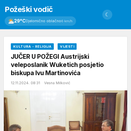
Požeški vodič
☾
29°C
Djelomično oblačno
6 km/h
KULTURA - RELIGIJA
VIJESTI
JUČER U POŽEGI Austrijski
veleposlanik Wuketich posjetio
biskupa Ivu Martinovića
12.11.2024. 08:31
Vesna Milković