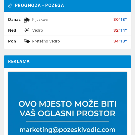
PROGNOZA – POŽEGA
🌦
Danas
30°
18°
Pljuskovi
☀
Ned
32°
14°
Vedro
🌤
Pon
34°
13°
Pretežno vedro
REKLAMA