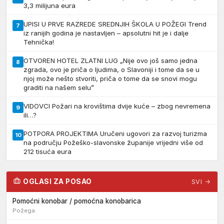
3,3 milijuna eura
UPISI U PRVE RAZREDE SREDNJIH ŠKOLA U POŽEGI Trend
7
iz ranijih godina je nastavljen – apsolutni hit je i dalje
Tehnička!
OTVOREN HOTEL ZLATNI LUG „Nije ovo još samo jedna
8
zgrada, ovo je priča o ljudima, o Slavoniji i tome da se u
njoj može nešto stvoriti, priča o tome da se snovi mogu
graditi na našem selu”
VIDOVCI Požari na krovištima dvije kuće – zbog nevremena
9
ili…?
POTPORA PROJEKTIMA Uručeni ugovori za razvoj turizma
10
na području Požeško-slavonske županije vrijedni više od
212 tisuća eura
OGLASI ZA POSAO
SVI →
Pomoćni konobar / pomoćna konobarica
Požega