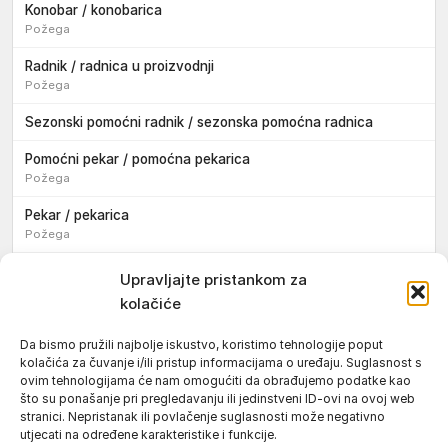
Konobar / konobarica
Požega
Radnik / radnica u proizvodnji
Požega
Sezonski pomoćni radnik / sezonska pomoćna radnica
Pomoćni pekar / pomoćna pekarica
Požega
Pekar / pekarica
Požega
Konobar / konobarica
Upravljajte pristankom za
Požega
kolačiće
Velika
Da bismo pružili najbolje iskustvo, koristimo tehnologije poput
kolačića za čuvanje i/ili pristup informacijama o uređaju. Suglasnost s
Tokar / tokarica
ovim tehnologijama će nam omogućiti da obrađujemo podatke kao
Jakšić
što su ponašanje pri pregledavanju ili jedinstveni ID-ovi na ovoj web
stranici. Nepristanak ili povlačenje suglasnosti može negativno
Njegovatelj / njegovateljica starijih i nemoćnih osoba
utjecati na određene karakteristike i funkcije.
Resnik