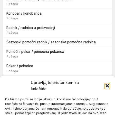
Požega
Konobar / konobarica
Požega
Radnik / radnica u proizvodnji
Požega
Sezonski pomoćni radnik / sezonska pomoćna radnica
Pomoćni pekar / pomoćna pekarica
Požega
Pekar / pekarica
Požega
Konobar / konobarica
Upravljajte pristankom za
Požega
kolačiće
Velika
Da bismo pružili najbolje iskustvo, koristimo tehnologije poput
kolačića za čuvanje i/ili pristup informacijama o uređaju. Suglasnost s
Tokar / tokarica
ovim tehnologijama će nam omogućiti da obrađujemo podatke kao
Jakšić
što su ponašanje pri pregledavanju ili jedinstveni ID-ovi na ovoj web