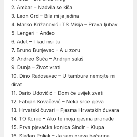
2. Ambar – Nadvila se kiša
3. Leon Grd – Bila mi je jedina
4. Marko Križanović i TS Misija – Prava ljubav
5. Lengeri – Anđeo
6. Adet – I kad nisi tu
7. Bruno Bunjevac – A u zoru
8. Andreo Šuća – Andrijin salaš
9. Dunja – Život vrati
10. Dino Radosavac – U tambure nemojte mi
dirat
11. Dario Udovičić – Dom će uvijek zvati
12. Fabijan Kovačević – Neka srce pjeva
13. Hrvatski čuvari – Pjesma Hrvatskih čuvara
14. TO Konjic – Ako te moja pjesma pronađe
15. Prva pjevačka konjica Sinđir – Klupa
16. Slađan Poljak – Ja sam prava bećarina