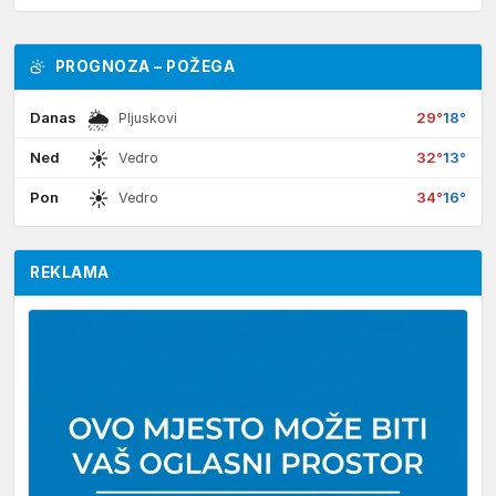
PROGNOZA – POŽEGA
🌦
Danas
29°
18°
Pljuskovi
☀
Ned
32°
13°
Vedro
☀
Pon
34°
16°
Vedro
REKLAMA