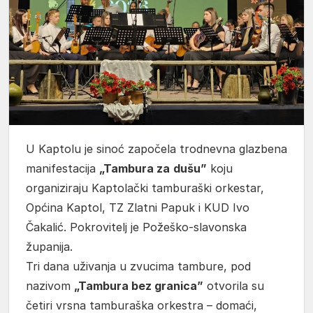
U Kaptolu je sinoć započela trodnevna glazbena
manifestacija
„Tambura za
dušu”
koju
organiziraju Kaptolački tamburaški orkestar,
Općina Kaptol, TZ Zlatni Papuk i KUD Ivo
Čakalić. Pokrovitelj je Požeško-slavonska
županija.
Tri dana uživanja u zvucima tambure, pod
nazivom
„Tambura bez granica”
otvorila su
četiri vrsna tamburaška orkestra – domaći,