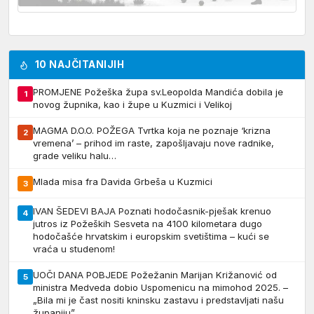
10 NAJČITANIJIH
PROMJENE Požeška župa sv.Leopolda Mandića dobila je
1
novog župnika, kao i župe u Kuzmici i Velikoj
MAGMA D.O.O. POŽEGA Tvrtka koja ne poznaje ‘krizna
2
vremena’ – prihod im raste, zapošljavaju nove radnike,
grade veliku halu…
Mlada misa fra Davida Grbeša u Kuzmici
3
IVAN ŠEDEVI BAJA Poznati hodočasnik-pješak krenuo
4
jutros iz Požeških Sesveta na 4100 kilometara dugo
hodočašće hrvatskim i europskim svetištima – kući se
vraća u studenom!
UOČI DANA POBJEDE Požežanin Marijan Križanović od
5
ministra Medveda dobio Uspomenicu na mimohod 2025. –
„Bila mi je čast nositi kninsku zastavu i predstavljati našu
županiju”