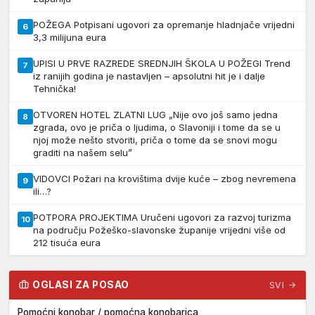
POŽEGA Potpisani ugovori za opremanje hladnjače vrijedni
6
3,3 milijuna eura
UPISI U PRVE RAZREDE SREDNJIH ŠKOLA U POŽEGI Trend
7
iz ranijih godina je nastavljen – apsolutni hit je i dalje
Tehnička!
OTVOREN HOTEL ZLATNI LUG „Nije ovo još samo jedna
8
zgrada, ovo je priča o ljudima, o Slavoniji i tome da se u
njoj može nešto stvoriti, priča o tome da se snovi mogu
graditi na našem selu”
VIDOVCI Požari na krovištima dvije kuće – zbog nevremena
9
ili…?
POTPORA PROJEKTIMA Uručeni ugovori za razvoj turizma
10
na području Požeško-slavonske županije vrijedni više od
212 tisuća eura
OGLASI ZA POSAO
SVI →
Pomoćni konobar / pomoćna konobarica