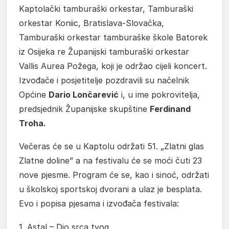
Kaptolački tamburaški orkestar, Tamburaški
orkestar Koniic, Bratislava-Slovačka,
Tamburaški orkestar tamburaške škole Batorek
iz Osijeka re Županijski tamburaški orkestar
Vallis Aurea Požega, koji je održao cijeli koncert.
Izvođače i posjetitelje pozdravili su načelnik
Općine
Dario Lončarević
i, u ime pokrovitelja,
predsjednik Županijske skupštine
Ferdinand
Troha.
Večeras će se u Kaptolu održati 51. „Zlatni glas
Zlatne doline” a na festivalu će se moći čuti 23
nove pjesme. Program će se, kao i sinoć, održati
u školskoj sportskoj dvorani a ulaz je besplata.
Evo i popisa pjesama i izvođača festivala:
1. Astal – Dio srca tvog