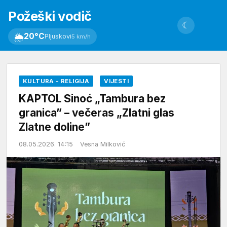
Požeški vodič
☾
🌦
20°C
Pljuskovi
5 km/h
KULTURA - RELIGIJA
VIJESTI
KAPTOL Sinoć „Tambura bez
granica” – večeras „Zlatni glas
Zlatne doline”
08.05.2026. 14:15
Vesna Milković