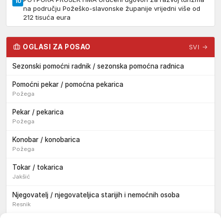
10
na području Požeško-slavonske županije vrijedni više od
212 tisuća eura
OGLASI ZA POSAO
SVI →
Sezonski pomoćni radnik / sezonska pomoćna radnica
Pomoćni pekar / pomoćna pekarica
Požega
Pekar / pekarica
Požega
Konobar / konobarica
Požega
Tokar / tokarica
Jakšić
Njegovatelj / njegovateljica starijih i nemoćnih osoba
Resnik