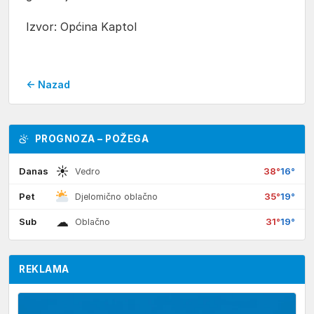
Izvor: Općina Kaptol
← Nazad
PROGNOZA – POŽEGA
☀
Danas
38°
16°
Vedro
Pet
35°
19°
Djelomično oblačno
☁
Sub
31°
19°
Oblačno
REKLAMA