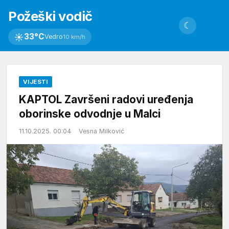
Požeški vodič
☾
☀
33°C
Vedro
10 km/h
VIJESTI
KAPTOL Završeni radovi uređenja
oborinske odvodnje u Malci
11.10.2025. 00:04
Vesna Milković