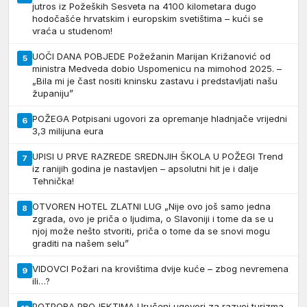
jutros iz Požeških Sesveta na 4100 kilometara dugo
hodočašće hrvatskim i europskim svetištima – kući se
vraća u studenom!
UOČI DANA POBJEDE Požežanin Marijan Križanović od
5
ministra Medveda dobio Uspomenicu na mimohod 2025. –
„Bila mi je čast nositi kninsku zastavu i predstavljati našu
županiju”
POŽEGA Potpisani ugovori za opremanje hladnjače vrijedni
6
3,3 milijuna eura
UPISI U PRVE RAZREDE SREDNJIH ŠKOLA U POŽEGI Trend
7
iz ranijih godina je nastavljen – apsolutni hit je i dalje
Tehnička!
OTVOREN HOTEL ZLATNI LUG „Nije ovo još samo jedna
8
zgrada, ovo je priča o ljudima, o Slavoniji i tome da se u
njoj može nešto stvoriti, priča o tome da se snovi mogu
graditi na našem selu”
VIDOVCI Požari na krovištima dvije kuće – zbog nevremena
9
ili…?
POTPORA PROJEKTIMA Uručeni ugovori za razvoj turizma