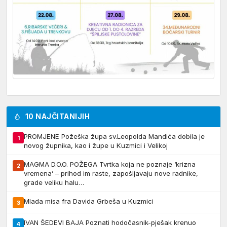
10 NAJČITANIJIH
PROMJENE Požeška župa sv.Leopolda Mandića dobila je
1
novog župnika, kao i župe u Kuzmici i Velikoj
MAGMA D.O.O. POŽEGA Tvrtka koja ne poznaje ‘krizna
2
vremena’ – prihod im raste, zapošljavaju nove radnike,
grade veliku halu…
Mlada misa fra Davida Grbeša u Kuzmici
3
IVAN ŠEDEVI BAJA Poznati hodočasnik-pješak krenuo
4