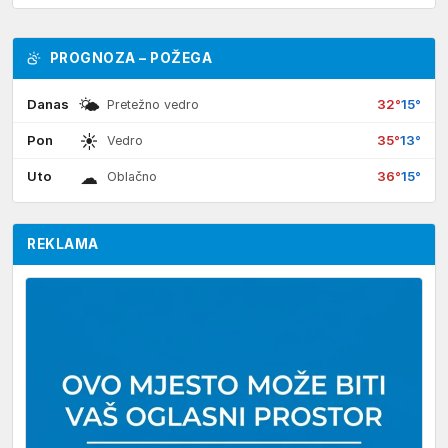
PROGNOZA – POŽEGA
🌤
Danas
32°
15°
Pretežno vedro
☀
Pon
35°
13°
Vedro
☁
Uto
36°
15°
Oblačno
REKLAMA