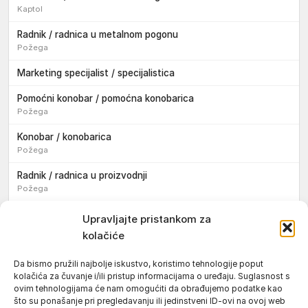
Kaptol
Radnik / radnica u metalnom pogonu
Požega
Marketing specijalist / specijalistica
Pomoćni konobar / pomoćna konobarica
Požega
Konobar / konobarica
Požega
Radnik / radnica u proizvodnji
Požega
Sezonski pomoćni radnik / sezonska pomoćna radnica
Upravljajte pristankom za
kolačiće
Pomoćni pekar / pomoćna pekarica
Požega
Da bismo pružili najbolje iskustvo, koristimo tehnologije poput
kolačića za čuvanje i/ili pristup informacijama o uređaju. Suglasnost s
Pekar / pekarica
ovim tehnologijama će nam omogućiti da obrađujemo podatke kao
Požega
što su ponašanje pri pregledavanju ili jedinstveni ID-ovi na ovoj web