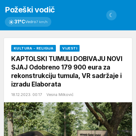
Požeški vodič
☾
☀
31°C
Vedro
7 km/h
KULTURA - RELIGIJA
VIJESTI
KAPTOLSKI TUMULI DOBIVAJU NOVI
SJAJ Odobreno 179 900 eura za
rekonstrukciju tumula, VR sadržaje i
izradu Elaborata
18.12.2023. 00:17
Vesna Milković