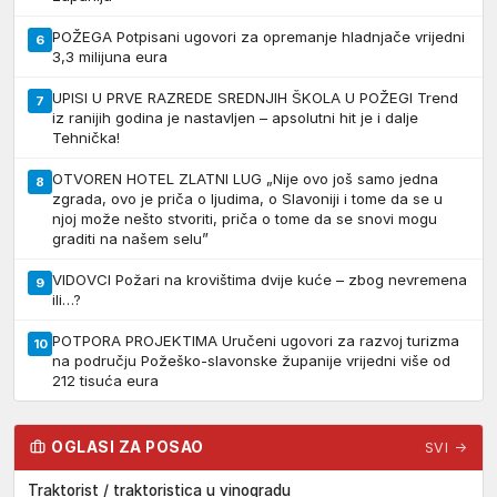
POŽEGA Potpisani ugovori za opremanje hladnjače vrijedni
6
3,3 milijuna eura
UPISI U PRVE RAZREDE SREDNJIH ŠKOLA U POŽEGI Trend
7
iz ranijih godina je nastavljen – apsolutni hit je i dalje
Tehnička!
OTVOREN HOTEL ZLATNI LUG „Nije ovo još samo jedna
8
zgrada, ovo je priča o ljudima, o Slavoniji i tome da se u
njoj može nešto stvoriti, priča o tome da se snovi mogu
graditi na našem selu”
VIDOVCI Požari na krovištima dvije kuće – zbog nevremena
9
ili…?
POTPORA PROJEKTIMA Uručeni ugovori za razvoj turizma
10
na području Požeško-slavonske županije vrijedni više od
212 tisuća eura
OGLASI ZA POSAO
SVI →
Traktorist / traktoristica u vinogradu