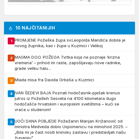
10 NAJČITANIJIH
PROMJENE Požeška župa sv.Leopolda Mandića dobila je
1
novog župnika, kao i župe u Kuzmici i Velikoj
MAGMA D.O.O. POŽEGA Tvrtka koja ne poznaje ‘krizna
2
vremena’ – prihod im raste, zapošljavaju nove radnike,
grade veliku halu…
Mlada misa fra Davida Grbeša u Kuzmici
3
IVAN ŠEDEVI BAJA Poznati hodočasnik-pješak krenuo
4
jutros iz Požeških Sesveta na 4100 kilometara dugo
hodočašće hrvatskim i europskim svetištima – kući se
vraća u studenom!
UOČI DANA POBJEDE Požežanin Marijan Križanović od
5
ministra Medveda dobio Uspomenicu na mimohod 2025. –
„Bila mi je čast nositi kninsku zastavu i predstavljati našu
županiju”