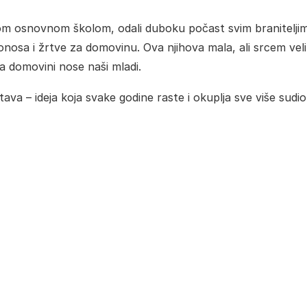
om osnovnom školom, odali duboku počast svim braniteljim
nosa i žrtve za domovinu. Ova njihova mala, ali srcem vel
ma domovini nose naši mladi.
ava – ideja koja svake godine raste i okuplja sve više sudio