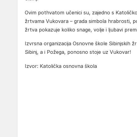
Ovim pothvatom učenici su, zajedno s Katoličk
žrtvama Vukovara – grada simbola hrabrosti, po
žrtva pokazuje koliko snage, volje i ljubavi pre
Izvrsna organizacija Osnovne škole Sibinjskih žrt
Sibinj, a i Požega, ponosno stoje uz Vukovar!
Izvor: Katolička osnovna škola