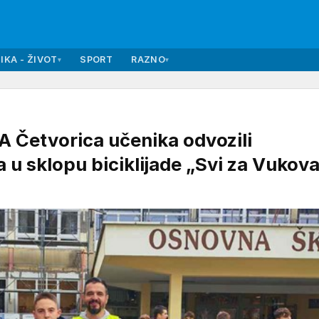
IKA - ŽIVOT
SPORT
RAZNO
▾
▾
etvorica učenika odvozili
a u sklopu biciklijade „Svi za Vukova