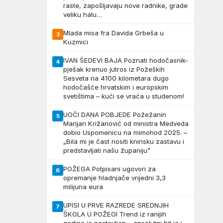
raste, zapošljavaju nove radnike, grade
veliku halu…
Mlada misa fra Davida Grbeša u
3
Kuzmici
IVAN ŠEDEVI BAJA Poznati hodočasnik-
4
pješak krenuo jutros iz Požeških
Sesveta na 4100 kilometara dugo
hodočašće hrvatskim i europskim
svetištima – kući se vraća u studenom!
UOČI DANA POBJEDE Požežanin
5
Marijan Križanović od ministra Medveda
dobio Uspomenicu na mimohod 2025. –
„Bila mi je čast nositi kninsku zastavu i
predstavljati našu županiju”
POŽEGA Potpisani ugovori za
6
opremanje hladnjače vrijedni 3,3
milijuna eura
UPISI U PRVE RAZREDE SREDNJIH
7
ŠKOLA U POŽEGI Trend iz ranijih