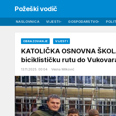
Požeški vodič
NASLOVNICA
VIJESTI
GOSPODARSTVO
POLIT
▾
▾
OBRAZOVANJE
VIJESTI
KATOLIČKA OSNOVNA ŠKOLA Č
biciklističku rutu do Vukovar
13.11.2025. 00:04
Vesna Milković