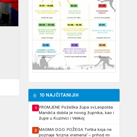
10 NAJČITANIJIH
PROMJENE Požeška župa sv.Leopolda
1
Mandića dobila je novog župnika, kao i
župe u Kuzmici i Velikoj
MAGMA D.O.O. POŽEGA Tvrtka koja ne
2
poznaje ‘krizna vremena’ – prihod im