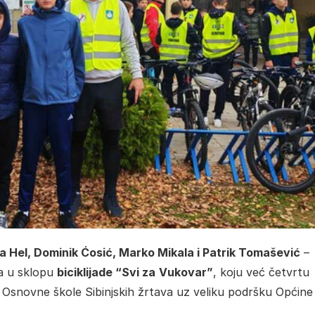
a Hel, Dominik Ćosić, Marko Mikala i Patrik Tomašević
–
ra u sklopu
biciklijade “Svi za
Vukovar”
, koju već četvrtu
i Osnovne škole Sibinjskih žrtava uz veliku podršku Općine