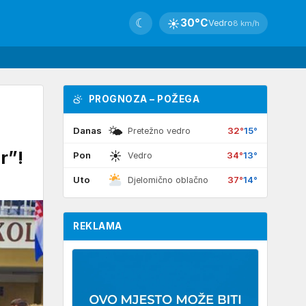
☾
☀
30°C
Vedro
8 km/h
PROGNOZA – POŽEGA
🌤
Danas
32°
15°
Pretežno vedro
r”!
☀
Pon
34°
13°
Vedro
Uto
37°
14°
Djelomično oblačno
REKLAMA