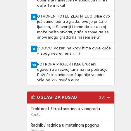
godina je nastavljen – apsolutni hit je i
dalje Tehnička!
OTVOREN HOTEL ZLATNI LUG „Nije ovo
8
još samo jedna zgrada, ovo je priča o
ljudima, o Slavoniji i tome da se u njoj
može nešto stvoriti, priča o tome da se
snovi mogu graditi na našem selu”
VIDOVCI Požari na krovištima dvije kuće
9
– zbog nevremena ili…?
POTPORA PROJEKTIMA Uručeni
10
ugovori za razvoj turizma na području
Požeško-slavonske županije vrijedni
više od 212 tisuća eura
OGLASI ZA POSAO
SVI →
Traktorist / traktoristica u vinogradu
Kaptol
Radnik / radnica u metalnom pogonu
Požega