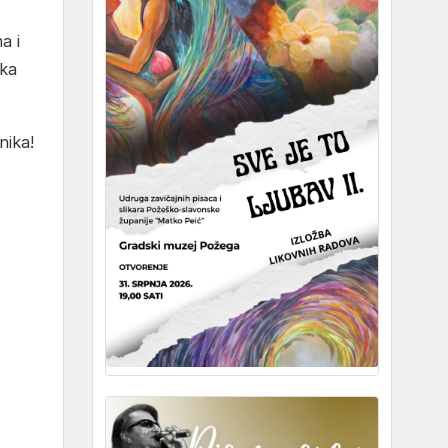
a i
ika
nika!