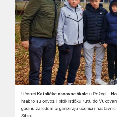
Učenici
Katoličke osnovne škole
u Požegi –
No
hrabro su odvozili biciklističku rutu do Vukova
godinu zaredom organiziraju učenici i nastavnic
Sibinj.