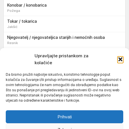
Konobar / konobarica
Požega
Tokar / tokarica
Jakšić
Njegovatelj / njegovateljica starijih i nemoćnih osoba
Resnik
Konobar / konobarica
Upravljajte pristankom za
Požega
kolačiće
Bravar / bravarica
Da bismo pružili najbolje iskustvo, koristimo tehnologije poput
Jakšić
kolačića za čuvanje i/ili pristup informacijama o uređaju. Suglasnost s
ovim tehnologijama će nam omogućiti da obrađujemo podatke kao
Vozač / vozačica teretnog vozila s poluprikolicom
što su ponašanje pri pregledavanju ili jedinstveni ID-ovi na ovoj web
Požega
stranici. Nepristanak ili povlačenje suglasnosti može negativno
utjecati na određene karakteristike i funkcije.
Pomoćnik/ica u nastavi
Prihvati