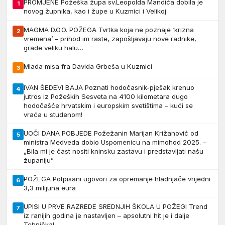
PROMJENE Požeška župa sv.Leopolda Mandića dobila je
1
novog župnika, kao i župe u Kuzmici i Velikoj
MAGMA D.O.O. POŽEGA Tvrtka koja ne poznaje ‘krizna
2
vremena’ – prihod im raste, zapošljavaju nove radnike,
grade veliku halu…
Mlada misa fra Davida Grbeša u Kuzmici
3
IVAN ŠEDEVI BAJA Poznati hodočasnik-pješak krenuo
4
jutros iz Požeških Sesveta na 4100 kilometara dugo
hodočašće hrvatskim i europskim svetištima – kući se
vraća u studenom!
UOČI DANA POBJEDE Požežanin Marijan Križanović od
5
ministra Medveda dobio Uspomenicu na mimohod 2025. –
„Bila mi je čast nositi kninsku zastavu i predstavljati našu
županiju”
POŽEGA Potpisani ugovori za opremanje hladnjače vrijedni
6
3,3 milijuna eura
UPISI U PRVE RAZREDE SREDNJIH ŠKOLA U POŽEGI Trend
7
iz ranijih godina je nastavljen – apsolutni hit je i dalje
Tehnička!