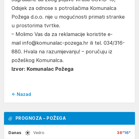
Odsjek za odnose s potrošačima Komunalca
Požega d.o.o. nije u mogućnosti primati stranke
u prostorima tvrtke.
– Molimo Vas da za reklamacije koristite e-
mail info@komunalac-pozega.hr ili tel. 034/316-
880. Hvala na razumijevanju! – poručuju iz
požeškog Komunalca.
Izvor: Komunalac Požega
← Nazad
PROGNOZA – POŽEGA
☀
Danas
38°
16°
Vedro