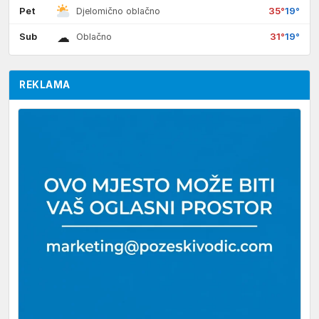
Pet
35°
19°
Djelomično oblačno
☁
Sub
31°
19°
Oblačno
REKLAMA