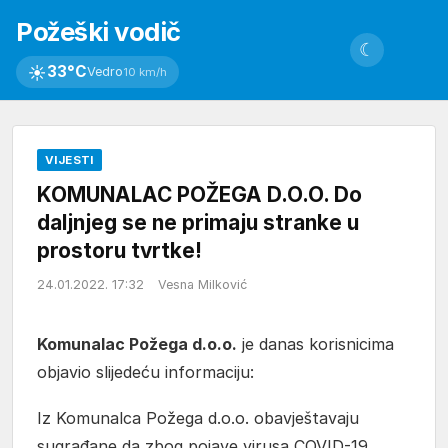
Požeški vodič
☾
☀
33°C
Vedro
10 km/h
VIJESTI
KOMUNALAC POŽEGA D.O.O. Do
daljnjeg se ne primaju stranke u
prostoru tvrtke!
24.01.2022. 17:32
Vesna Milković
Komunalac Požega d.o.o.
je danas korisnicima
objavio slijedeću informaciju:
Iz Komunalca Požega d.o.o. obavještavaju
sugrađane da zbog pojave virusa COVID-19,