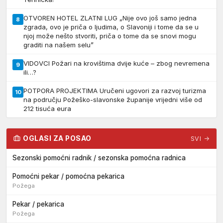
OTVOREN HOTEL ZLATNI LUG „Nije ovo još samo jedna
8
zgrada, ovo je priča o ljudima, o Slavoniji i tome da se u
njoj može nešto stvoriti, priča o tome da se snovi mogu
graditi na našem selu”
VIDOVCI Požari na krovištima dvije kuće – zbog nevremena
9
ili…?
POTPORA PROJEKTIMA Uručeni ugovori za razvoj turizma
10
na području Požeško-slavonske županije vrijedni više od
212 tisuća eura
OGLASI ZA POSAO
SVI →
Sezonski pomoćni radnik / sezonska pomoćna radnica
Pomoćni pekar / pomoćna pekarica
Požega
Pekar / pekarica
Požega