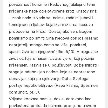
povezanost korizme i Redovnog jubileja u temi
kršćanske nade odjelotvorene kroz Kristov križ
– znak nade. »Nada se, naime, rađa iz ljubavi i
temelji se na ljubavi koja izvire iz srca Isusova
probodena na križu: ‘Doista, ako se s Bogom
pomirismo po smrti Sina njegova dok još bijasmo
neprijatelji, mnogo ćemo se više, pomireni,
spasiti životom njegovim’ (Rim 5,10). A njegov se
život očituje u našem životu vjere, koji počinje
krštenjem, razvija se u poučljivosti Božje milosti i
stoga je oduhovljen nadom koja se neprestano
obnavlja i koja po djelovanju Duha Svetoga
postaje nepokolebljiva.« (Papa Franjo, Spes non
confundit, br. 3).
Vrijeme korizme nam je, dakle, darovano kao
povlaštena prilika da učinimo promjenu u svom