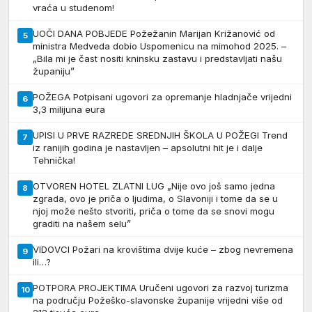
vraća u studenom!
UOČI DANA POBJEDE Požežanin Marijan Križanović od
5
ministra Medveda dobio Uspomenicu na mimohod 2025. –
„Bila mi je čast nositi kninsku zastavu i predstavljati našu
županiju”
POŽEGA Potpisani ugovori za opremanje hladnjače vrijedni
6
3,3 milijuna eura
UPISI U PRVE RAZREDE SREDNJIH ŠKOLA U POŽEGI Trend
7
iz ranijih godina je nastavljen – apsolutni hit je i dalje
Tehnička!
OTVOREN HOTEL ZLATNI LUG „Nije ovo još samo jedna
8
zgrada, ovo je priča o ljudima, o Slavoniji i tome da se u
njoj može nešto stvoriti, priča o tome da se snovi mogu
graditi na našem selu”
VIDOVCI Požari na krovištima dvije kuće – zbog nevremena
9
ili…?
POTPORA PROJEKTIMA Uručeni ugovori za razvoj turizma
10
na području Požeško-slavonske županije vrijedni više od