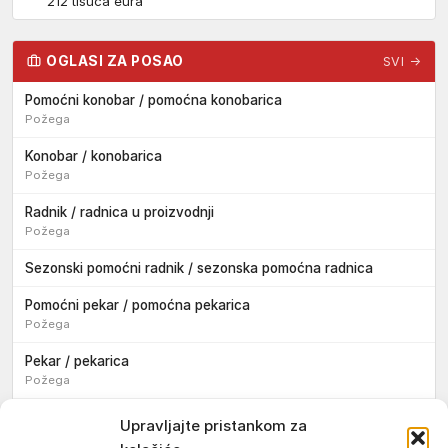
212 tisuća eura
OGLASI ZA POSAO
SVI →
Pomoćni konobar / pomoćna konobarica
Požega
Konobar / konobarica
Požega
Radnik / radnica u proizvodnji
Požega
Sezonski pomoćni radnik / sezonska pomoćna radnica
Pomoćni pekar / pomoćna pekarica
Požega
Pekar / pekarica
Požega
Konobar / konobarica
Upravljajte pristankom za
Požega