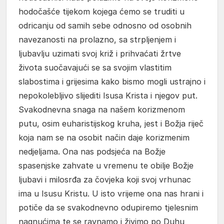
hodočašće tijekom kojega ćemo se truditi u
odricanju od samih sebe odnosno od osobnih
navezanosti na prolazno, sa strpljenjem i
ljubavlju uzimati svoj križ i prihvaćati žrtve
života suočavajući se sa svojim vlastitim
slabostima i grijesima kako bismo mogli ustrajno i
nepokolebljivo slijediti Isusa Krista i njegov put.
Svakodnevna snaga na našem korizmenom
putu, osim euharistijskog kruha, jest i Božja riječ
koja nam se na osobit način daje korizmenim
nedjeljama. Ona nas podsjeća na Božje
spasenjske zahvate u vremenu te obilje Božje
ljubavi i milosrđa za čovjeka koji svoj vrhunac
ima u Isusu Kristu. U isto vrijeme ona nas hrani i
potiče da se svakodnevno odupiremo tjelesnim
nagnućima te se ravnamo i živimo po Duhu