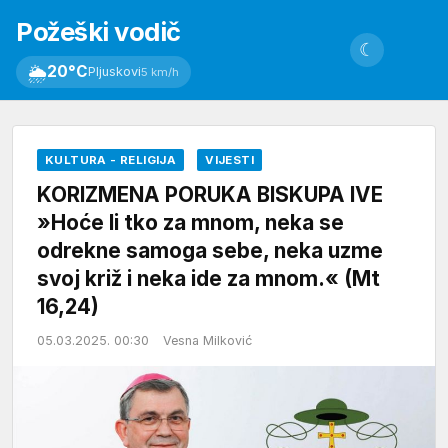
Požeški vodič
☾
🌦
20°C
Pljuskovi
5 km/h
KULTURA - RELIGIJA
VIJESTI
KORIZMENA PORUKA BISKUPA IVE
»Hoće li tko za mnom, neka se
odrekne samoga sebe, neka uzme
svoj križ i neka ide za mnom.« (Mt
16,24)
05.03.2025. 00:30
Vesna Milković