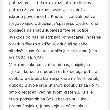
pobožnosti jest da kroz razmatranje Isusove
patnje i žrtve na križu svaki vjernik doživi
iskrenu povezanost s Kristom i zahvalnost za
njegovo djelo otkupljenja/spasenja. Ujedno, ona
podsjeća na snagu ljubavi i žrtve te potiče
svakoga od nas na strpljivo prihvaćanje i nošenje
vlastitih životnih križeva, odričući se sebe i
slijedeći Isusa Krista suobličujući se njemu (usp.
Mt 16,24; Lk 9,23).
Vjerujem kako će svatko od nas, sudjelujući
tijekom korizme u pobožnosti križnoga puta, a
osobito u obredu klanjanja križu na Veliki petak,
duboko u svoje srce utisnuti poruku križa kojim
smo opečaćeni već na svom krštenju. Križ je
trajni podsjetnik na Božju beskrajnu ljubav
prema čovjeku, ljubav koja se očitovala u