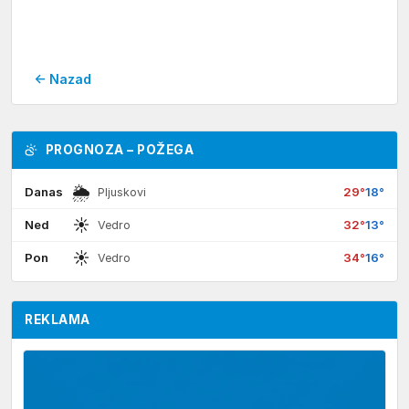
← Nazad
PROGNOZA – POŽEGA
🌦
Danas
29°
18°
Pljuskovi
☀
Ned
32°
13°
Vedro
☀
Pon
34°
16°
Vedro
REKLAMA