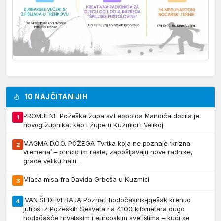
10 NAJČITANIJIH
PROMJENE Požeška župa sv.Leopolda Mandića dobila je
1
novog župnika, kao i župe u Kuzmici i Velikoj
MAGMA D.O.O. POŽEGA Tvrtka koja ne poznaje ‘krizna
2
vremena’ – prihod im raste, zapošljavaju nove radnike,
grade veliku halu…
Mlada misa fra Davida Grbeša u Kuzmici
3
IVAN ŠEDEVI BAJA Poznati hodočasnik-pješak krenuo
4
jutros iz Požeških Sesveta na 4100 kilometara dugo
hodočašće hrvatskim i europskim svetištima – kući se