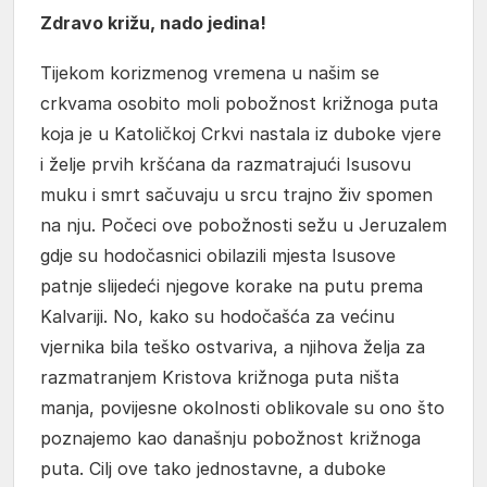
Zdravo križu, nado jedina!
Tijekom korizmenog vremena u našim se
crkvama osobito moli pobožnost križnoga puta
koja je u Katoličkoj Crkvi nastala iz duboke vjere
i želje prvih kršćana da razmatrajući Isusovu
muku i smrt sačuvaju u srcu trajno živ spomen
na nju. Počeci ove pobožnosti sežu u Jeruzalem
gdje su hodočasnici obilazili mjesta Isusove
patnje slijedeći njegove korake na putu prema
Kalvariji. No, kako su hodočašća za većinu
vjernika bila teško ostvariva, a njihova želja za
razmatranjem Kristova križnoga puta ništa
manja, povijesne okolnosti oblikovale su ono što
poznajemo kao današnju pobožnost križnoga
puta. Cilj ove tako jednostavne, a duboke