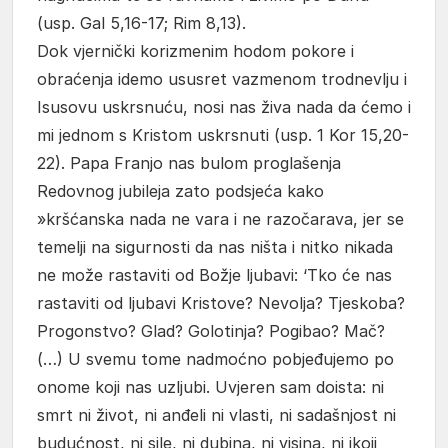
(usp. Gal 5,16-17; Rim 8,13).
Dok vjernički korizmenim hodom pokore i
obraćenja idemo ususret vazmenom trodnevlju i
Isusovu uskrsnuću, nosi nas živa nada da ćemo i
mi jednom s Kristom uskrsnuti (usp. 1 Kor 15,20-
22). Papa Franjo nas bulom proglašenja
Redovnog jubileja zato podsjeća kako
»kršćanska nada ne vara i ne razočarava, jer se
temelji na sigurnosti da nas ništa i nitko nikada
ne može rastaviti od Božje ljubavi: ‘Tko će nas
rastaviti od ljubavi Kristove? Nevolja? Tjeskoba?
Progonstvo? Glad? Golotinja? Pogibao? Mač?
(…) U svemu tome nadmoćno pobjeđujemo po
onome koji nas uzljubi. Uvjeren sam doista: ni
smrt ni život, ni anđeli ni vlasti, ni sadašnjost ni
budućnost, ni sile, ni dubina, ni visina, ni ikoji