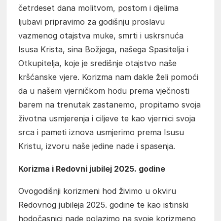
četrdeset dana molitvom, postom i djelima
ljubavi pripravimo za godišnju proslavu
vazmenog otajstva muke, smrti i uskrsnuća
Isusa Krista, sina Božjega, našega Spasitelja i
Otkupitelja, koje je središnje otajstvo naše
kršćanske vjere. Korizma nam dakle želi pomoći
da u našem vjerničkom hodu prema vječnosti
barem na trenutak zastanemo, propitamo svoja
životna usmjerenja i ciljeve te kao vjernici svoja
srca i pameti iznova usmjerimo prema Isusu
Kristu, izvoru naše jedine nade i spasenja.
Korizma i Redovni jubilej 2025. godine
Ovogodišnji korizmeni hod živimo u okviru
Redovnog jubileja 2025. godine te kao istinski
hodočasnici nade polazimo na svoje korizmeno