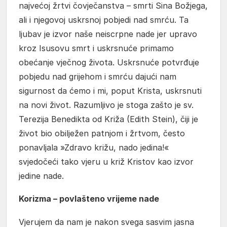
najvećoj žrtvi čovječanstva – smrti Sina Božjega,
ali i njegovoj uskrsnoj pobjedi nad smrću. Ta
ljubav je izvor naše neiscrpne nade jer upravo
kroz Isusovu smrt i uskrsnuće primamo
obećanje vječnog života. Uskrsnuće potvrđuje
pobjedu nad grijehom i smrću dajući nam
sigurnost da ćemo i mi, poput Krista, uskrsnuti
na novi život. Razumljivo je stoga zašto je sv.
Terezija Benedikta od Križa (Edith Stein), čiji je
život bio obilježen patnjom i žrtvom, često
ponavljala »Zdravo križu, nado jedina!«
svjedočeći tako vjeru u križ Kristov kao izvor
jedine nade.
Korizma – povlašteno vrijeme nade
Vjerujem da nam je nakon svega sasvim jasna