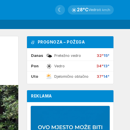
☾
☀
28°C
Vedro
8 km/h
PROGNOZA – POŽEGA
🌤
Danas
32°
15°
Pretežno vedro
☀
Pon
34°
13°
Vedro
Uto
37°
14°
Djelomično oblačno
REKLAMA