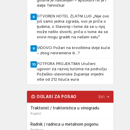
godina je nastavljen – apsolutni hit je i
dalje Tehnička!
OTVOREN HOTEL ZLATNI LUG „Nije ovo
8
još samo jedna zgrada, ovo je priča o
ljudima, o Slavoniji i tome da se u njoj
može nešto stvoriti, priča o tome da se
snovi mogu graditi na našem selu”
VIDOVCI Požari na krovištima dvije kuće
9
– zbog nevremena ili…?
POTPORA PROJEKTIMA Uručeni
10
ugovori za razvoj turizma na području
Požeško-slavonske županije vrijedni
više od 212 tisuća eura
OGLASI ZA POSAO
SVI →
Traktorist / traktoristica u vinogradu
Kaptol
Radnik / radnica u metalnom pogonu
Požega