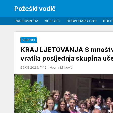
Požeški vodič
NASLOVNICA
VIJESTI
GOSPODARSTVO
POLIT
▾
▾
VIJESTI
KRAJ LJETOVANJA S mnoštvo
vratila posljednja skupina uč
29.08.2023. 11:12
Vesna Milković