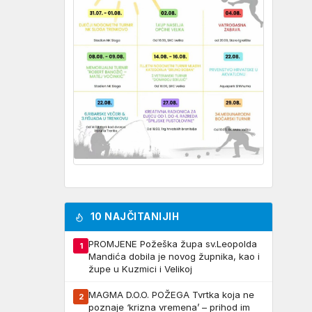
10 NAJČITANIJIH
PROMJENE Požeška župa sv.Leopolda
1
Mandića dobila je novog župnika, kao i
župe u Kuzmici i Velikoj
MAGMA D.O.O. POŽEGA Tvrtka koja ne
2
poznaje ‘krizna vremena’ – prihod im