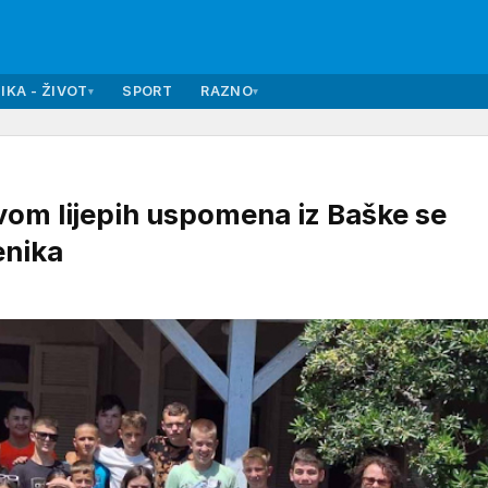
IKA - ŽIVOT
SPORT
RAZNO
▾
▾
m lijepih uspomena iz Baške se
enika