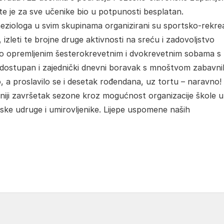
te je za sve učenike bio u potpunosti besplatan.
eziologa u svim skupinama organizirani su sportsko-rekrea
i, izleti te brojne druge aktivnosti na sreću i zadovoljstvo
novo opremljenim šesterokrevetnim i dvokrevetnim sobama s
o dostupan i zajednički dnevni boravak s mnoštvom zabavni
, a proslavilo se i desetak rođendana, uz tortu – naravno!
asniji završetak sezone kroz mogućnost organizacije škole u
ortske udruge i umirovljenike. Lijepe uspomene naših