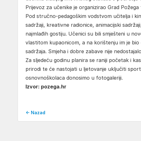
Prijevoz za učenike je organizirao Grad Požega 
Pod stručno-pedagoškim vodstvom učitelja i kin
sadržaji, kreativne radionice, animacijski sadržaj
najmlađih gostiju. Učenici su bili smješteni u 
vlastitom kupaonicom, a na korištenju im je bi
sadržaja. Smjeha i dobre zabave nije nedostajalo
Za sljedeću godinu planira se raniji početak i k
prirodi te će nastojati u ljetovanje uključiti sp
osnovnoškolaca donosimo u fotogaleriji.
Izvor: pozega.hr
← Nazad