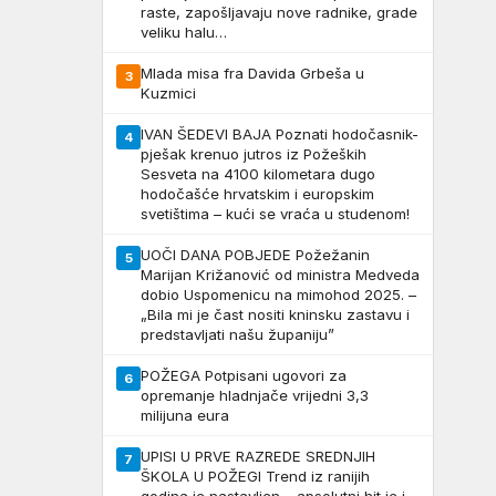
raste, zapošljavaju nove radnike, grade
veliku halu…
Mlada misa fra Davida Grbeša u
3
Kuzmici
IVAN ŠEDEVI BAJA Poznati hodočasnik-
4
pješak krenuo jutros iz Požeških
Sesveta na 4100 kilometara dugo
hodočašće hrvatskim i europskim
svetištima – kući se vraća u studenom!
UOČI DANA POBJEDE Požežanin
5
Marijan Križanović od ministra Medveda
dobio Uspomenicu na mimohod 2025. –
„Bila mi je čast nositi kninsku zastavu i
predstavljati našu županiju”
POŽEGA Potpisani ugovori za
6
opremanje hladnjače vrijedni 3,3
milijuna eura
UPISI U PRVE RAZREDE SREDNJIH
7
ŠKOLA U POŽEGI Trend iz ranijih