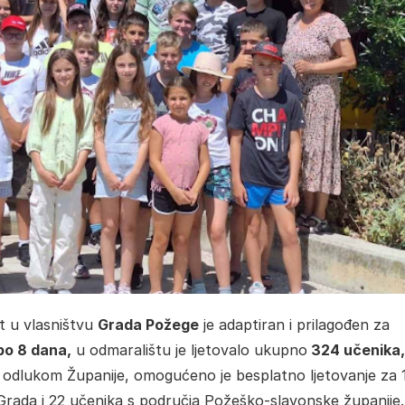
t u vlasništvu
Grada Požege
je adaptiran i prilagođen za
po 8 dana,
u odmaralištu je ljetovalo ukupno
324 učenika,
 odlukom Županije, omogućeno je besplatno ljetovanje za 
 Grada i 22 učenika s područja Požeško-slavonske županije.