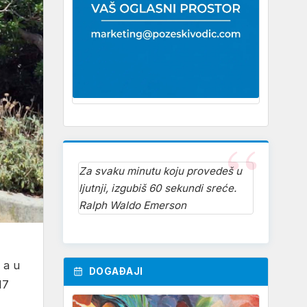
Za svaku minutu koju provedeš u
ljutnji, izgubiš 60 sekundi sreće.
Ralph Waldo Emerson
a u
DOGAĐAJI
17