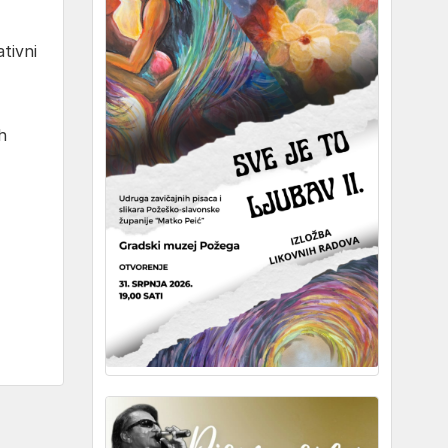
tivni
h