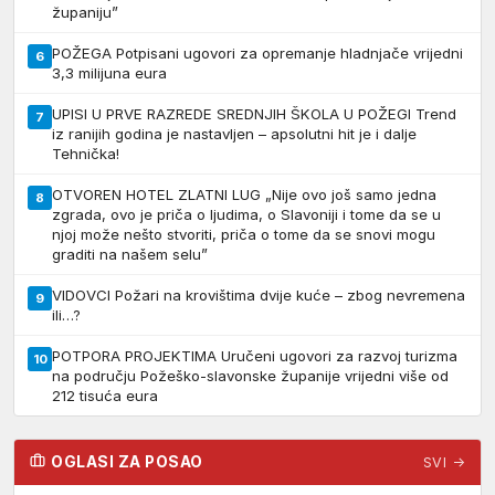
županiju”
POŽEGA Potpisani ugovori za opremanje hladnjače vrijedni
6
3,3 milijuna eura
UPISI U PRVE RAZREDE SREDNJIH ŠKOLA U POŽEGI Trend
7
iz ranijih godina je nastavljen – apsolutni hit je i dalje
Tehnička!
OTVOREN HOTEL ZLATNI LUG „Nije ovo još samo jedna
8
zgrada, ovo je priča o ljudima, o Slavoniji i tome da se u
njoj može nešto stvoriti, priča o tome da se snovi mogu
graditi na našem selu”
VIDOVCI Požari na krovištima dvije kuće – zbog nevremena
9
ili…?
POTPORA PROJEKTIMA Uručeni ugovori za razvoj turizma
10
na području Požeško-slavonske županije vrijedni više od
212 tisuća eura
OGLASI ZA POSAO
SVI →