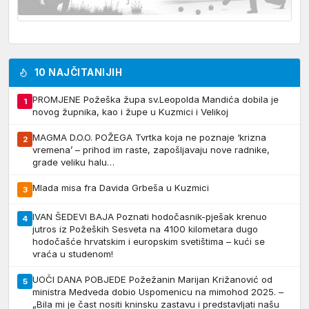
10 NAJČITANIJIH
PROMJENE Požeška župa sv.Leopolda Mandića dobila je
1
novog župnika, kao i župe u Kuzmici i Velikoj
MAGMA D.O.O. POŽEGA Tvrtka koja ne poznaje ‘krizna
2
vremena’ – prihod im raste, zapošljavaju nove radnike,
grade veliku halu…
Mlada misa fra Davida Grbeša u Kuzmici
3
IVAN ŠEDEVI BAJA Poznati hodočasnik-pješak krenuo
4
jutros iz Požeških Sesveta na 4100 kilometara dugo
hodočašće hrvatskim i europskim svetištima – kući se
vraća u studenom!
UOČI DANA POBJEDE Požežanin Marijan Križanović od
5
ministra Medveda dobio Uspomenicu na mimohod 2025. –
„Bila mi je čast nositi kninsku zastavu i predstavljati našu