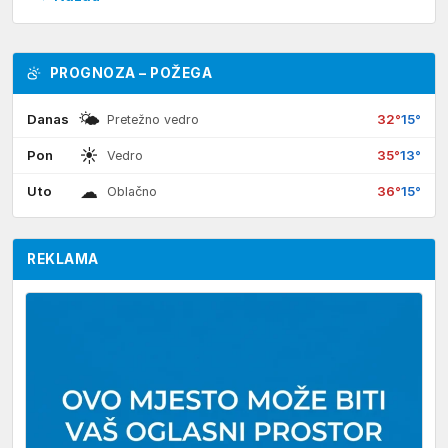
PROGNOZA – POŽEGA
🌤
Danas
32°
15°
Pretežno vedro
☀
Pon
35°
13°
Vedro
☁
Uto
36°
15°
Oblačno
REKLAMA