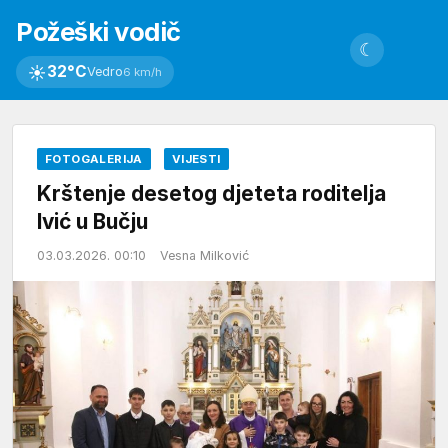
Požeški vodič
☾
☀
32°C
Vedro
6 km/h
FOTOGALERIJA
VIJESTI
Krštenje desetog djeteta roditelja
Ivić u Bučju
03.03.2026. 00:10
Vesna Milković