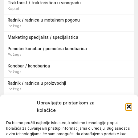
Traktorist / traktoristica u vinogradu
Kaptol
Radnik / radnica u metalnom pogonu
Požega
Marketing specijalist / specijalistica
Pomoćni konobar / pomoćna konobarica
Požega
Konobar / konobarica
Požega
Radnik / radnica u proizvodnji
Požega
Sezonski pomoćni radnik / sezonska pomoćna radnica
Upravljajte pristankom za
kolačiće
Pomoćni pekar / pomoćna pekarica
Požega
Da bismo pružili najbolje iskustvo, koristimo tehnologije poput
kolačića za čuvanje i/ili pristup informacijama o uređaju. Suglasnost s
Pekar / pekarica
ovim tehnologijama će nam omogućiti da obrađujemo podatke kao
Požega