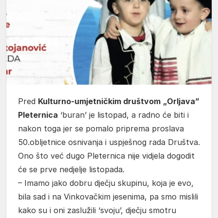
Pred
Kulturno-umjetničkim društvom
„Orljava”
Pleternica
‘buran’ je listopad, a radno će biti i
nakon toga jer se pomalo priprema proslava
50.obljetnice osnivanja i uspješnog rada Društva.
Ono što već dugo Pleternica nije vidjela dogodit
će se prve nedjelje listopada.
– Imamo jako dobru dječju skupinu, koja je evo,
bila sad i na Vinkovačkim jesenima, pa smo mislili
kako su i oni zaslužili ‘svoju’, dječju smotru