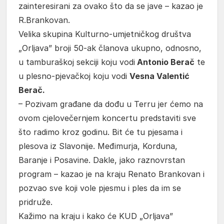
zainteresirani za ovako što da se jave – kazao je
R.Brankovan.
Velika skupina Kulturno-umjetničkog društva
„Orljava” broji 50-ak članova ukupno, odnosno,
u tamburaškoj sekciji koju vodi
Antonio Berač
te
u plesno-pjevačkoj koju vodi
Vesna Valentić
Berač.
– Pozivam građane da dođu u Terru jer ćemo na
ovom cjelovečernjem koncertu predstaviti sve
što radimo kroz godinu. Bit će tu pjesama i
plesova iz Slavonije. Međimurja, Korduna,
Baranje i Posavine. Dakle, jako raznovrstan
program – kazao je na kraju Renato Brankovan i
pozvao sve koji vole pjesmu i ples da im se
pridruže.
Kažimo na kraju i kako će KUD „Orljava”