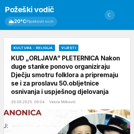
Požeški vodič
☾
🌦
20°C
Pljuskovi
5 km/h
KULTURA - RELIGIJA
VIJESTI
KUD „ORLJAVA” PLETERNICA Nakon
duge stanke ponovo organiziraju
Dječju smotru folklora a pripremaju
se i za proslavu 50.obljetnice
osnivanja i uspješnog djelovanja
26.09.2025. 09:04
Vesna Milković