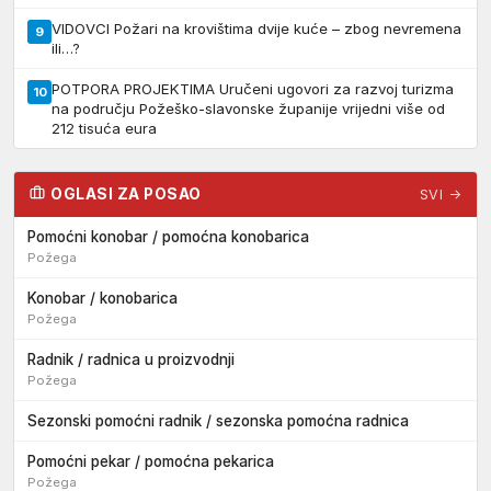
VIDOVCI Požari na krovištima dvije kuće – zbog nevremena
9
ili…?
POTPORA PROJEKTIMA Uručeni ugovori za razvoj turizma
10
na području Požeško-slavonske županije vrijedni više od
212 tisuća eura
OGLASI ZA POSAO
SVI →
Pomoćni konobar / pomoćna konobarica
Požega
Konobar / konobarica
Požega
Radnik / radnica u proizvodnji
Požega
Sezonski pomoćni radnik / sezonska pomoćna radnica
Pomoćni pekar / pomoćna pekarica
Požega