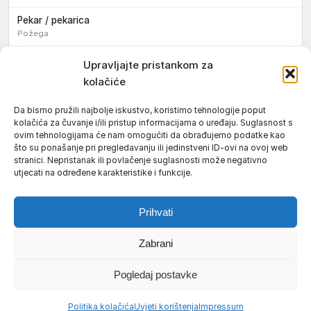
Pekar / pekarica
Požega
Konobar / konobarica
Upravljajte pristankom za
Požega
kolačiće
Velika
Da bismo pružili najbolje iskustvo, koristimo tehnologije poput
kolačića za čuvanje i/ili pristup informacijama o uređaju. Suglasnost s
Tokar / tokarica
ovim tehnologijama će nam omogućiti da obrađujemo podatke kao
Jakšić
što su ponašanje pri pregledavanju ili jedinstveni ID-ovi na ovoj web
stranici. Nepristanak ili povlačenje suglasnosti može negativno
Njegovatelj / njegovateljica starijih i nemoćnih osoba
utjecati na određene karakteristike i funkcije.
Resnik
Prihvati
Zabrani
Uvjeti korištenja
Impressum
Politika kolačića (EU)
Pogledaj postavke
Pravila privatnosti
© 2026 Požeški vodič. Sva prava pridržana.
Politika kolačića
Uvjeti korištenja
Impressum