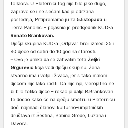
folklora. U Pleternici tog nije bilo jako dugo,
zapravo se i ne sjećam kad je održana
posljednja, Prtipremamo ju za
5.listopada
u
Terra Panonici – pojasnio je predsjednik KUD-a
Renato Brankovan.
Dječja skupina KUD-a „Orljava” broji izmeđi 35 i
40 djece od četiri do 10 godina starosti.
– Ovo je prilika da se zahvalim teta
Željki
Grgurević
koja vodi dječju skupinu. Žena
stvarno ima i volje i živaca, jer s tako malom
djecom nije lako raditi. Da nije nje, vjerojatno ne
bi bilo toliko djece – rekao je dalje R.Brankovan
te dodao kako će na dječju smotru u Pleternicu
doći najmlađi članovi kulturno-umjetničkih
društava iz Šestina, Babine Grede, Lužana i
Davora.