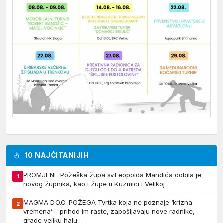
10 NAJČITANIJIH
PROMJENE Požeška župa sv.Leopolda Mandića dobila je
1
novog župnika, kao i župe u Kuzmici i Velikoj
MAGMA D.O.O. POŽEGA Tvrtka koja ne poznaje ‘krizna
2
vremena’ – prihod im raste, zapošljavaju nove radnike,
grade veliku halu…