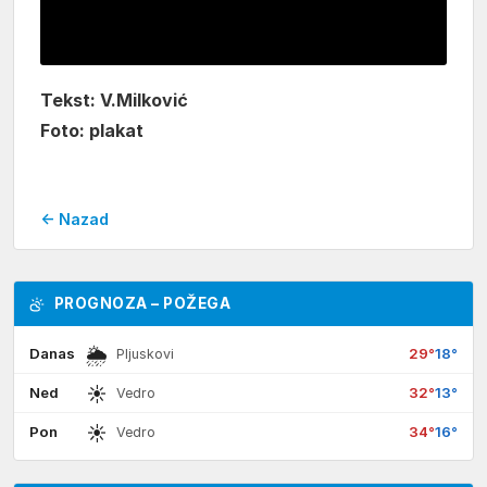
Tekst: V.Milković
Foto: plakat
← Nazad
PROGNOZA – POŽEGA
🌦
Danas
29°
18°
Pljuskovi
☀
Ned
32°
13°
Vedro
☀
Pon
34°
16°
Vedro