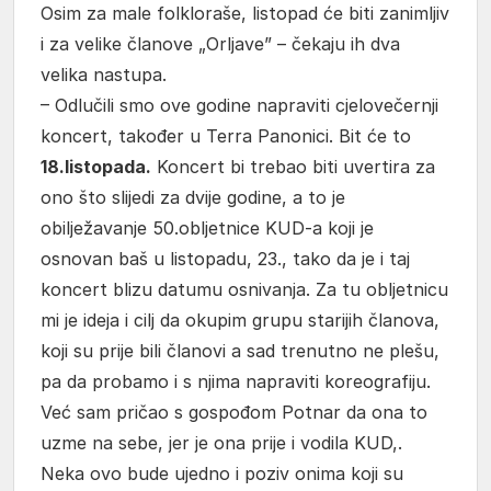
Osim za male folkloraše, listopad će biti zanimljiv
i za velike članove „Orljave” – čekaju ih dva
velika nastupa.
– Odlučili smo ove godine napraviti cjelovečernji
koncert, također u Terra Panonici. Bit će to
18.listopada.
Koncert bi trebao biti uvertira za
ono što slijedi za dvije godine, a to je
obilježavanje 50.obljetnice KUD-a koji je
osnovan baš u listopadu, 23., tako da je i taj
koncert blizu datumu osnivanja. Za tu obljetnicu
mi je ideja i cilj da okupim grupu starijih članova,
koji su prije bili članovi a sad trenutno ne plešu,
pa da probamo i s njima napraviti koreografiju.
Već sam pričao s gospođom Potnar da ona to
uzme na sebe, jer je ona prije i vodila KUD,.
Neka ovo bude ujedno i poziv onima koji su