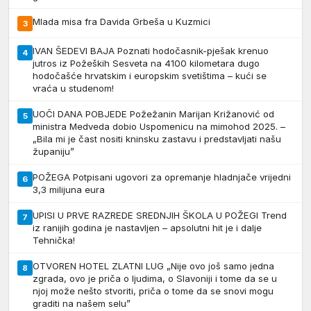
Mlada misa fra Davida Grbeša u Kuzmici
3
IVAN ŠEDEVI BAJA Poznati hodočasnik-pješak krenuo
4
jutros iz Požeških Sesveta na 4100 kilometara dugo
hodočašće hrvatskim i europskim svetištima – kući se
vraća u studenom!
UOČI DANA POBJEDE Požežanin Marijan Križanović od
5
ministra Medveda dobio Uspomenicu na mimohod 2025. –
„Bila mi je čast nositi kninsku zastavu i predstavljati našu
županiju”
POŽEGA Potpisani ugovori za opremanje hladnjače vrijedni
6
3,3 milijuna eura
UPISI U PRVE RAZREDE SREDNJIH ŠKOLA U POŽEGI Trend
7
iz ranijih godina je nastavljen – apsolutni hit je i dalje
Tehnička!
OTVOREN HOTEL ZLATNI LUG „Nije ovo još samo jedna
8
zgrada, ovo je priča o ljudima, o Slavoniji i tome da se u
njoj može nešto stvoriti, priča o tome da se snovi mogu
graditi na našem selu”