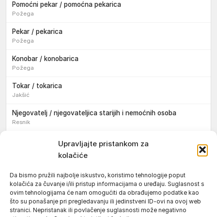
Pomoćni pekar / pomoćna pekarica
Požega
Pekar / pekarica
Požega
Konobar / konobarica
Požega
Tokar / tokarica
Jakšić
Njegovatelj / njegovateljica starijih i nemoćnih osoba
Resnik
Konobar / konobarica
Upravljajte pristankom za
Požega
kolačiće
Bravar / bravarica
Da bismo pružili najbolje iskustvo, koristimo tehnologije poput
Jakšić
kolačića za čuvanje i/ili pristup informacijama o uređaju. Suglasnost s
ovim tehnologijama će nam omogućiti da obrađujemo podatke kao
Vozač / vozačica teretnog vozila s poluprikolicom
što su ponašanje pri pregledavanju ili jedinstveni ID-ovi na ovoj web
Požega
stranici. Nepristanak ili povlačenje suglasnosti može negativno