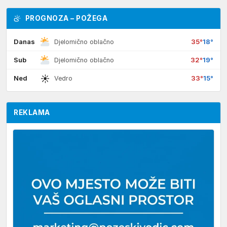
PROGNOZA – POŽEGA
Danas
35°
18°
Djelomično oblačno
Sub
32°
19°
Djelomično oblačno
☀
Ned
33°
15°
Vedro
REKLAMA