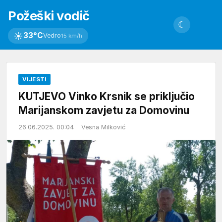
Požeški vodič
☾
☀
33°C
Vedro
15 km/h
VIJESTI
KUTJEVO Vinko Krsnik se priključio
Marijanskom zavjetu za Domovinu
26.06.2025. 00:04
Vesna Milković