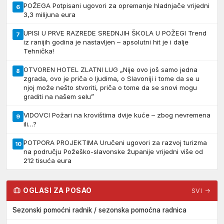
POŽEGA Potpisani ugovori za opremanje hladnjače vrijedni
6
3,3 milijuna eura
UPISI U PRVE RAZREDE SREDNJIH ŠKOLA U POŽEGI Trend
7
iz ranijih godina je nastavljen – apsolutni hit je i dalje
Tehnička!
OTVOREN HOTEL ZLATNI LUG „Nije ovo još samo jedna
8
zgrada, ovo je priča o ljudima, o Slavoniji i tome da se u
njoj može nešto stvoriti, priča o tome da se snovi mogu
graditi na našem selu”
VIDOVCI Požari na krovištima dvije kuće – zbog nevremena
9
ili…?
POTPORA PROJEKTIMA Uručeni ugovori za razvoj turizma
10
na području Požeško-slavonske županije vrijedni više od
212 tisuća eura
OGLASI ZA POSAO
SVI →
Sezonski pomoćni radnik / sezonska pomoćna radnica