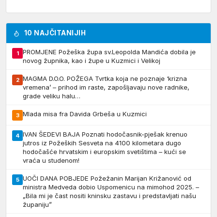
10 NAJČITANIJIH
PROMJENE Požeška župa sv.Leopolda Mandića dobila je
1
novog župnika, kao i župe u Kuzmici i Velikoj
MAGMA D.O.O. POŽEGA Tvrtka koja ne poznaje ‘krizna
2
vremena’ – prihod im raste, zapošljavaju nove radnike,
grade veliku halu…
Mlada misa fra Davida Grbeša u Kuzmici
3
IVAN ŠEDEVI BAJA Poznati hodočasnik-pješak krenuo
4
jutros iz Požeških Sesveta na 4100 kilometara dugo
hodočašće hrvatskim i europskim svetištima – kući se
vraća u studenom!
UOČI DANA POBJEDE Požežanin Marijan Križanović od
5
ministra Medveda dobio Uspomenicu na mimohod 2025. –
„Bila mi je čast nositi kninsku zastavu i predstavljati našu
županiju”