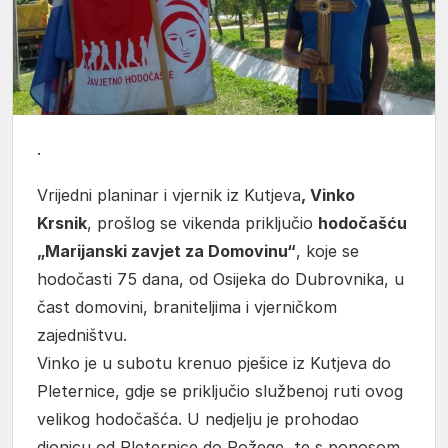
.
Vrijedni planinar i vjernik iz Kutjeva
, Vinko
Krsnik
, prošlog se vikenda priključio
hodočašću
„Marijanski zavjet za Domovinu“
, koje se
hodočasti 75 dana, od Osijeka do Dubrovnika, u
čast domovini, braniteljima i vjerničkom
zajedništvu.
Vinko je u subotu krenuo pješice iz Kutjeva do
Pleternice, gdje se priključio službenoj ruti ovog
velikog hodočašća. U nedjelju je prohodao
dionicu od Pleternice do Požege, te s ponosom