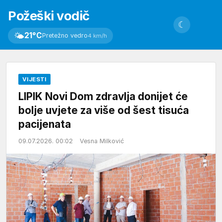
Požeški vodič
☾
🌤
21°C
Pretežno vedro
4 km/h
VIJESTI
LIPIK Novi Dom zdravlja donijet će
bolje uvjete za više od šest tisuća
pacijenata
09.07.2026. 00:02
Vesna Milković