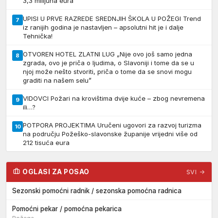
3,3 milijuna eura
UPISI U PRVE RAZREDE SREDNJIH ŠKOLA U POŽEGI Trend
7
iz ranijih godina je nastavljen – apsolutni hit je i dalje
Tehnička!
OTVOREN HOTEL ZLATNI LUG „Nije ovo još samo jedna
8
zgrada, ovo je priča o ljudima, o Slavoniji i tome da se u
njoj može nešto stvoriti, priča o tome da se snovi mogu
graditi na našem selu”
VIDOVCI Požari na krovištima dvije kuće – zbog nevremena
9
ili…?
POTPORA PROJEKTIMA Uručeni ugovori za razvoj turizma
10
na području Požeško-slavonske županije vrijedni više od
212 tisuća eura
OGLASI ZA POSAO
SVI →
Sezonski pomoćni radnik / sezonska pomoćna radnica
Pomoćni pekar / pomoćna pekarica
Požega