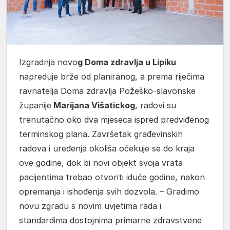
Izgradnja novo
g Doma zdravlja u Lipiku
napreduje brže od planiranog, a prema riječima
ravnatelja Doma zdravlja Požeško-slavonske
županije
Marijana Višatickog
, radovi su
trenutačno oko dva mjeseca ispred predviđenog
terminskog plana. Završetak građevinskih
radova i uređenja okoliša očekuje se do kraja
ove godine, dok bi novi objekt svoja vrata
pacijentima trebao otvoriti iduće godine, nakon
opremanja i ishođenja svih dozvola. – Gradimo
novu zgradu s novim uvjetima rada i
standardima dostojnima primarne zdravstvene