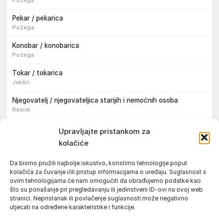
Pekar / pekarica
Požega
Konobar / konobarica
Požega
Tokar / tokarica
Jakšić
Njegovatelj / njegovateljica starijih i nemoćnih osoba
Resnik
Konobar / konobarica
Upravljajte pristankom za
Požega
kolačiće
Bravar / bravarica
Da bismo pružili najbolje iskustvo, koristimo tehnologije poput
Jakšić
kolačića za čuvanje i/ili pristup informacijama o uređaju. Suglasnost s
ovim tehnologijama će nam omogućiti da obrađujemo podatke kao
Vozač / vozačica teretnog vozila s poluprikolicom
što su ponašanje pri pregledavanju ili jedinstveni ID-ovi na ovoj web
Požega
stranici. Nepristanak ili povlačenje suglasnosti može negativno
utjecati na određene karakteristike i funkcije.
Pomoćnik/ica u nastavi