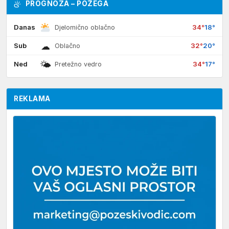
PROGNOZA – POŽEGA
Danas
34°
18°
Djelomično oblačno
☁
Sub
32°
20°
Oblačno
🌤
Ned
34°
17°
Pretežno vedro
REKLAMA