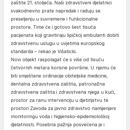
zaštite 21. stoljeća. Naši zdravstveni djelatnici
svakodnevno prate napredak i raduju se
preseljenju u suvremene i funkcionalne
prostore. Time će i gotovo šest tisuća
pacijenata koji gravitiraju lipičkoj ambulanti dobiti
zdravstvenu uslugu u uvjetima europskog
standarda – rekao je Višaticki.
Novi objekt raspolagat će s više od tisuću
četvornih metara korisne površine. U njemu će
biti smještene ordinacije obiteljske medicine,
dentalna zdravstvena zaštita, patronažna
zdravstvena zaštita i zdravstvena njega u kući,
prostor za ranu intervenciju u djetinjstvu te
prostori Zavoda za javno zdravstvo namijenjeni
monitoringu voda i higijensko-epidemiološkoj
djelatnosti. Posebna pažnja posvećena je i