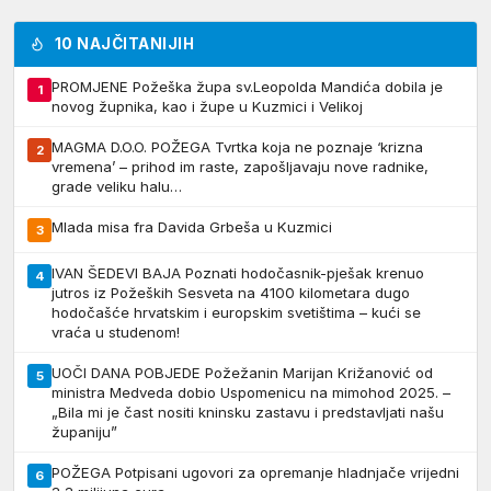
10 NAJČITANIJIH
PROMJENE Požeška župa sv.Leopolda Mandića dobila je
1
novog župnika, kao i župe u Kuzmici i Velikoj
MAGMA D.O.O. POŽEGA Tvrtka koja ne poznaje ‘krizna
2
vremena’ – prihod im raste, zapošljavaju nove radnike,
grade veliku halu…
Mlada misa fra Davida Grbeša u Kuzmici
3
IVAN ŠEDEVI BAJA Poznati hodočasnik-pješak krenuo
4
jutros iz Požeških Sesveta na 4100 kilometara dugo
hodočašće hrvatskim i europskim svetištima – kući se
vraća u studenom!
UOČI DANA POBJEDE Požežanin Marijan Križanović od
5
ministra Medveda dobio Uspomenicu na mimohod 2025. –
„Bila mi je čast nositi kninsku zastavu i predstavljati našu
županiju”
POŽEGA Potpisani ugovori za opremanje hladnjače vrijedni
6