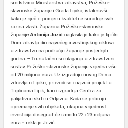
sredstvima Ministarstva zdravstva, Požeško-
slavonske županije i Grada Lipika, istaknuvši
kako je riječ o primjeru kvalitetne suradnje svih
razina vlasti. Županica Požeško-slavonske
županij
e Antonija Jozić
naglasila je kako je lipički
Dom zdravlja dio najvećeg investicijskog ciklusa
u zdravstvu na području županije posljednjih
godina. – Trenutačno su ulaganja u zdravstveni
sustav Požeško-slavonske županije vrijedna više
od 20 milijuna eura. Uz izgradnju novog Doma
zdravlja u Lipiku, provodi se i najveći projekt u
Toplicama Lipik, kao i izgradnja Centra za
palijativnu skrb u Orljavcu. Kada se pribroji i
opremanje svih objekata, ukupna vrijednost
investicija dosegnut će između 22 i 23 milijuna
eura – rekla je Jozić.