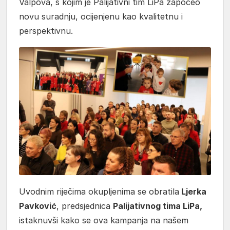
Valpova, s kojim je Palijativni tim LiPa započeo
novu suradnju, ocijenjenu kao kvalitetnu i
perspektivnu.
Uvodnim riječima okupljenima se obratila
Ljerka
Pavković
, predsjednica
Palijativnog tima LiPa,
istaknuvši kako se ova kampanja na našem