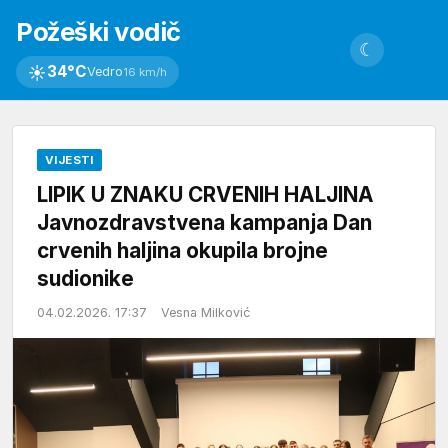
Požeški vodič
☾
☀
34°C
Vedro
16 km/h
VIJESTI
LIPIK U ZNAKU CRVENIH HALJINA
Javnozdravstvena kampanja Dan
crvenih haljina okupila brojne
sudionike
04.02.2026. 17:37
Vesna Milković