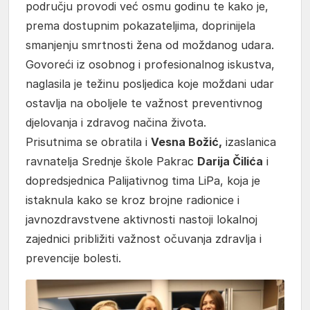
području provodi već osmu godinu te kako je,
prema dostupnim pokazateljima, doprinijela
smanjenju smrtnosti žena od moždanog udara.
Govoreći iz osobnog i profesionalnog iskustva,
naglasila je težinu posljedica koje moždani udar
ostavlja na oboljele te važnost preventivnog
djelovanja i zdravog načina života.
Prisutnima se obratila i
Vesna Božić,
izaslanica
ravnatelja Srednje škole Pakrac
Darija Čilića
i
dopredsjednica Palijativnog tima LiPa, koja je
istaknula kako se kroz brojne radionice i
javnozdravstvene aktivnosti nastoji lokalnoj
zajednici približiti važnost očuvanja zdravlja i
prevencije bolesti.