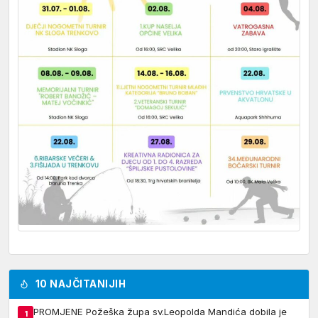
10 NAJČITANIJIH
PROMJENE Požeška župa sv.Leopolda Mandića dobila je
1