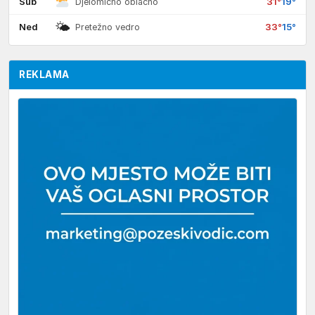
Sub
31°
19°
Djelomično oblačno
🌤
Ned
33°
15°
Pretežno vedro
REKLAMA