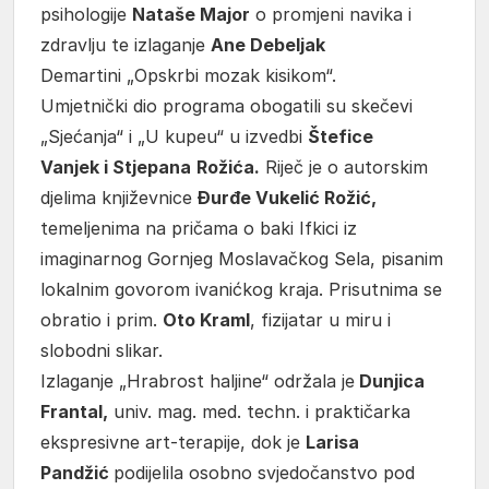
psihologije
Nataše Major
o promjeni navika i
zdravlju te izlaganje
Ane Debeljak
Demartini „Opskrbi mozak kisikom“.
Umjetnički dio programa obogatili su skečevi
„Sjećanja“ i „U kupeu“ u izvedbi
Štefice
Vanjek i Stjepana
Rožića.
Riječ je o autorskim
djelima književnice
Đurđe Vukelić Rožić,
temeljenima na pričama o baki Ifkici iz
imaginarnog Gornjeg Moslavačkog Sela, pisanim
lokalnim govorom ivanićkog kraja. Prisutnima se
obratio i prim.
Oto Kraml
, fizijatar u miru i
slobodni slikar.
Izlaganje „Hrabrost haljine“ održala je
Dunjica
Frantal,
univ. mag. med. techn. i praktičarka
ekspresivne art-terapije, dok je
Larisa
Pandžić
podijelila osobno svjedočanstvo pod