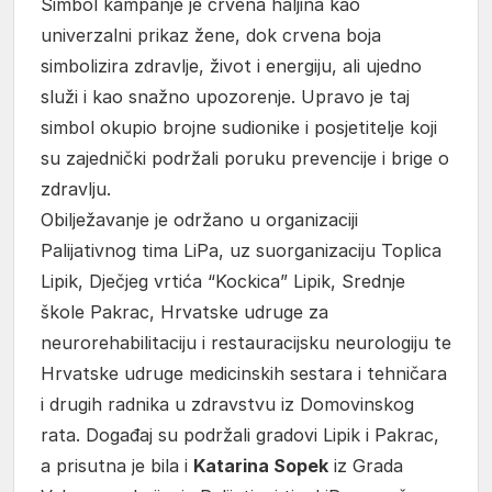
Simbol kampanje je crvena haljina kao
univerzalni prikaz žene, dok crvena boja
simbolizira zdravlje, život i energiju, ali ujedno
služi i kao snažno upozorenje. Upravo je taj
simbol okupio brojne sudionike i posjetitelje koji
su zajednički podržali poruku prevencije i brige o
zdravlju.
Obilježavanje je održano u organizaciji
Palijativnog tima LiPa, uz suorganizaciju Toplica
Lipik, Dječjeg vrtića “Kockica” Lipik, Srednje
škole Pakrac, Hrvatske udruge za
neurorehabilitaciju i restauracijsku neurologiju te
Hrvatske udruge medicinskih sestara i tehničara
i drugih radnika u zdravstvu iz Domovinskog
rata. Događaj su podržali gradovi Lipik i Pakrac,
a prisutna je bila i
Katarina Sopek
iz Grada