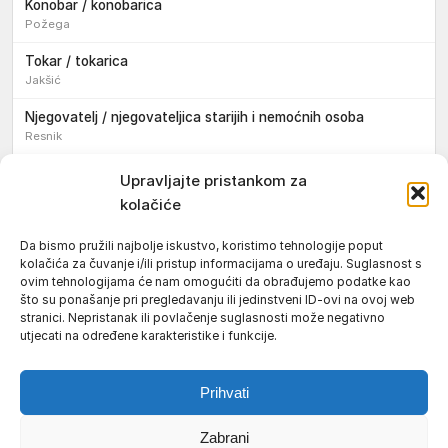
Konobar / konobarica
Požega
Tokar / tokarica
Jakšić
Njegovatelj / njegovateljica starijih i nemoćnih osoba
Resnik
Konobar / konobarica
Upravljajte pristankom za
Požega
kolačiće
Bravar / bravarica
Da bismo pružili najbolje iskustvo, koristimo tehnologije poput
Jakšić
kolačića za čuvanje i/ili pristup informacijama o uređaju. Suglasnost s
ovim tehnologijama će nam omogućiti da obrađujemo podatke kao
Vozač / vozačica teretnog vozila s poluprikolicom
što su ponašanje pri pregledavanju ili jedinstveni ID-ovi na ovoj web
Požega
stranici. Nepristanak ili povlačenje suglasnosti može negativno
utjecati na određene karakteristike i funkcije.
Pomoćnik/ica u nastavi
Prihvati
Zabrani