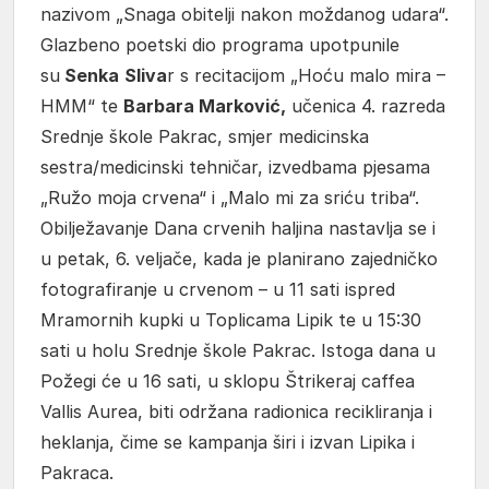
nazivom „Snaga obitelji nakon moždanog udara“.
Glazbeno poetski dio programa upotpunile
su
Senka
Sliva
r s recitacijom „Hoću malo mira –
HMM“ te
Barbara Marković,
učenica 4. razreda
Srednje škole Pakrac, smjer medicinska
sestra/medicinski tehničar, izvedbama pjesama
„Ružo moja crvena“ i „Malo mi za sriću triba“.
Obilježavanje Dana crvenih haljina nastavlja se i
u petak, 6. veljače, kada je planirano zajedničko
fotografiranje u crvenom – u 11 sati ispred
Mramornih kupki u Toplicama Lipik te u 15:30
sati u holu Srednje škole Pakrac. Istoga dana u
Požegi će u 16 sati, u sklopu Štrikeraj caffea
Vallis Aurea, biti održana radionica recikliranja i
heklanja, čime se kampanja širi i izvan Lipika i
Pakraca.