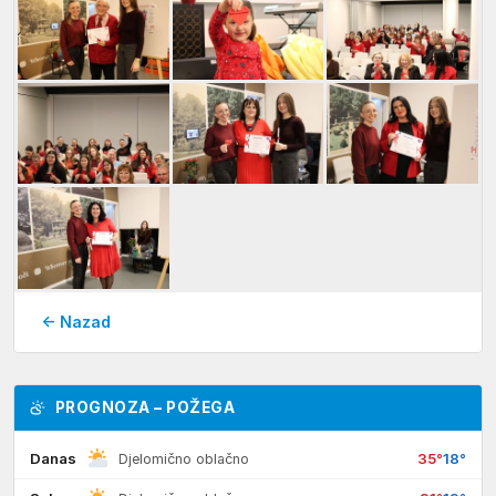
← Nazad
PROGNOZA – POŽEGA
Danas
35°
18°
Djelomično oblačno