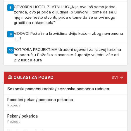
OTVOREN HOTEL ZLATNI LUG „Nije ovo još samo jedna
8
zgrada, ovo je priča o ljudima, o Slavoniji i tome da se u
njoj može nešto stvoriti, priča o tome da se snovi mogu
graditi na našem selu”
VIDOVCI Požari na krovištima dvije kuće – zbog nevremena
9
ili…?
POTPORA PROJEKTIMA Uručeni ugovori za razvoj turizma
10
na području Požeško-slavonske županije vrijedni više od
212 tisuća eura
OGLASI ZA POSAO
SVI →
Sezonski pomoćni radnik / sezonska pomoćna radnica
Pomoćni pekar / pomoćna pekarica
Požega
Pekar / pekarica
Požega