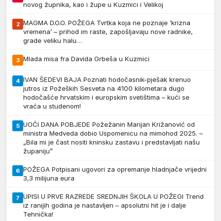
novog župnika, kao i župe u Kuzmici i Velikoj
MAGMA D.O.O. POŽEGA Tvrtka koja ne poznaje ‘krizna
2
vremena’ – prihod im raste, zapošljavaju nove radnike,
grade veliku halu…
Mlada misa fra Davida Grbeša u Kuzmici
3
IVAN ŠEDEVI BAJA Poznati hodočasnik-pješak krenuo
4
jutros iz Požeških Sesveta na 4100 kilometara dugo
hodočašće hrvatskim i europskim svetištima – kući se
vraća u studenom!
UOČI DANA POBJEDE Požežanin Marijan Križanović od
5
ministra Medveda dobio Uspomenicu na mimohod 2025. –
„Bila mi je čast nositi kninsku zastavu i predstavljati našu
županiju”
POŽEGA Potpisani ugovori za opremanje hladnjače vrijedni
6
3,3 milijuna eura
UPISI U PRVE RAZREDE SREDNJIH ŠKOLA U POŽEGI Trend
7
iz ranijih godina je nastavljen – apsolutni hit je i dalje
Tehnička!