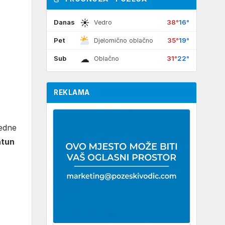
☀
Danas
38°
16°
Vedro
Pet
35°
19°
Djelomično oblačno
☁
Sub
31°
22°
Oblačno
REKLAMA
jedne
tun