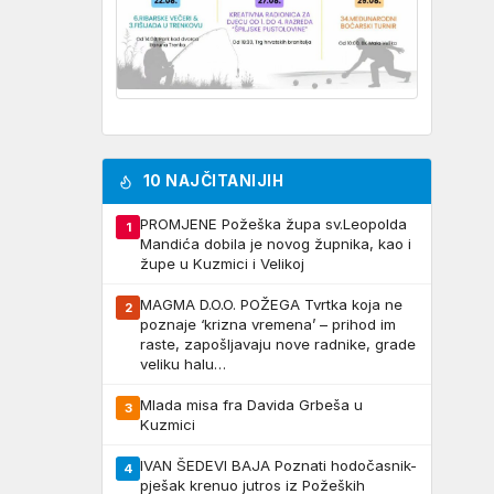
10 NAJČITANIJIH
PROMJENE Požeška župa sv.Leopolda
1
Mandića dobila je novog župnika, kao i
župe u Kuzmici i Velikoj
MAGMA D.O.O. POŽEGA Tvrtka koja ne
2
poznaje ‘krizna vremena’ – prihod im
raste, zapošljavaju nove radnike, grade
veliku halu…
Mlada misa fra Davida Grbeša u
3
Kuzmici
IVAN ŠEDEVI BAJA Poznati hodočasnik-
4
pješak krenuo jutros iz Požeških