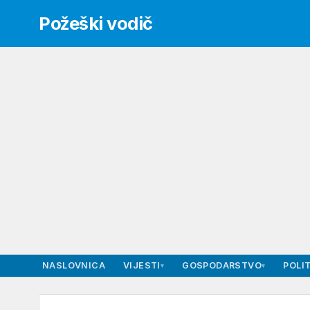
Požeški vodič
NASLOVNICA
VIJESTI
GOSPODARSTVO
POLIT
▾
▾