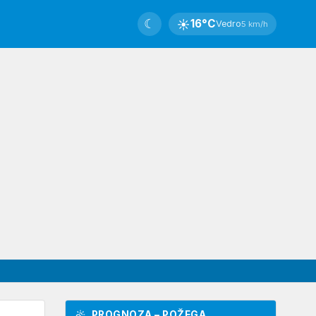
☾
☀
16°C
Vedro
5 km/h
PROGNOZA – POŽEGA