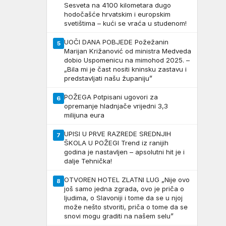
Sesveta na 4100 kilometara dugo
hodočašće hrvatskim i europskim
svetištima – kući se vraća u studenom!
UOČI DANA POBJEDE Požežanin
5
Marijan Križanović od ministra Medveda
dobio Uspomenicu na mimohod 2025. –
„Bila mi je čast nositi kninsku zastavu i
predstavljati našu županiju”
POŽEGA Potpisani ugovori za
6
opremanje hladnjače vrijedni 3,3
milijuna eura
UPISI U PRVE RAZREDE SREDNJIH
7
ŠKOLA U POŽEGI Trend iz ranijih
godina je nastavljen – apsolutni hit je i
dalje Tehnička!
OTVOREN HOTEL ZLATNI LUG „Nije ovo
8
još samo jedna zgrada, ovo je priča o
ljudima, o Slavoniji i tome da se u njoj
može nešto stvoriti, priča o tome da se
snovi mogu graditi na našem selu”