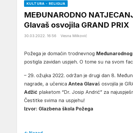
KULTURA - RELIGIJA
MEĐUNARODNO NATJECANJE
Glavaš osvojila GRAND PRIX
30.03.2022. 16:56
Vesna Milković
Požega je domaćin trodnevnog
Međunarodnog 
postigla zavidan uspjeh. O tome su na svom faceb
– 29. ožujka 2022. održan je drugi dan 8. Međun
nagrade, a učenica
Antea Glava
š osvojila je 
Adžić
plaketom “Dr. Josip Andrić” za najuspješn
Čestitke svima na uspjehu!
Izvor: Glazbena škola Požega
← Nazad