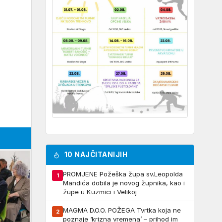
10 NAJČITANIJIH
PROMJENE Požeška župa sv.Leopolda
1
Mandića dobila je novog župnika, kao i
župe u Kuzmici i Velikoj
MAGMA D.O.O. POŽEGA Tvrtka koja ne
2
poznaje ‘krizna vremena’ – prihod im