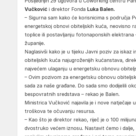
Posljednjih 29 ugovora u Coworking centru Panora
Vučković
i direktor Fonda
Luka Balen.
– Sigurna sam kako će korisnicima s područja 
energetskoj obnovi obiteljskih kuća, neovisno radi 
toplice ili postavljanju fotonaponskih elektrana –
županije.
Naglasivši kako je u tijeku Javni poziv za iska
obiteljskih kuća najugroženijih kućanstava, dir
najvećem ulaganju u energetsku obnovu obitelj
– Ovim pozivom za energetsku obnovu obiteljski
sada za naše građane. Do sada smo dodijelili ok
bespovratnih sredstava – rekao je Balen.
Ministrica Vučković najavila je i nove natječaje 
troškova te očuvanju resursa.
– Kao što je direktor rekao, riječ je o 100 milij
dvostruko većem iznosu. Nastavit ćemo i dalje, 