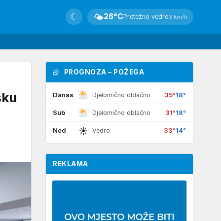
☾
🌤
26°C
Pretežno vedro
3 km/h
PROGNOZA – POŽEGA
sku
Danas
35°
18°
Djelomično oblačno
Sub
31°
18°
Djelomično oblačno
☀
Ned
33°
14°
Vedro
REKLAMA