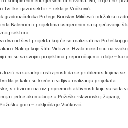
mo o kompletnim energetskim obnovama. No, tu je i niz pra
i i tvrtke i javni sektor – rekla je Vučković.
k gradonačelnika Požege Borislav Miličević održali su radn
Fonda Balenom o projektima usmjerenim na sprječavanje št
avnog sektora.
a dva od šest projekta koji će se realizirati na Požeškoj go
akao i Nakop koje štite Vidovce. Hvala ministrice na svako
 i mi se sa svojim projektima preporučujemo i dalje – kaza
 Jozić na suradnji i ustrajnosti da se problemi s kojima se
rdila je kako se kreće u vidljivu realizaciju projekata.
ke, s obzirom na niz pripremnih aktivnosti koje su sada v
ncija i jedne akumulacije u Požeško-slavonskoj županiji,
 Požešku goru – zaključila je Vučković.