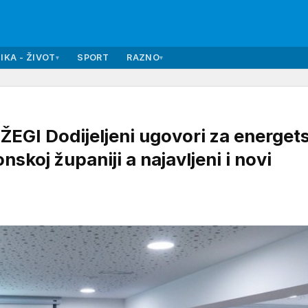
IKA - ŽIVOT
SPORT
RAZNO
▾
▾
GI Dodijeljeni ugovori za energet
koj županiji a najavljeni i novi