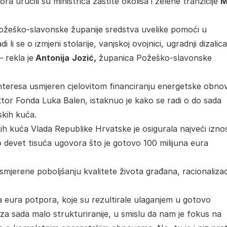
 uručili su ministrica zaštite okoliša i zelene tranzicije
M
Požeško-slavonske županije sredstva uvelike pomoći u
li se o izmjeni stolarije, vanjskoj ovojnici, ugradnji dizalica
 rekla je
Antonija
Jozić,
županica Požeško-slavonske
z interesa usmjeren cjelovitom financiranju energetske obno
ektor Fonda Luka Balen, istaknuo je kako se radi o do sada
skih kuća.
h kuća Vlada Republike Hrvatske je osigurala najveći izno
o devet tisuća ugovora što je gotovo 100 milijuna eura
usmjerene poboljšanju kvalitete života građana, racionalizaci
una eura potpora, koje su rezultirale ulaganjem u gotovo
za sada malo strukturiranije, u smislu da nam je fokus na