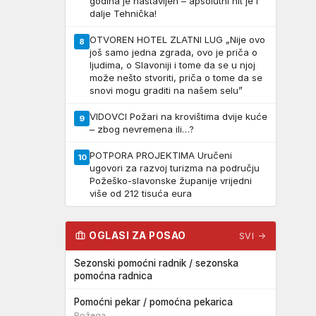
godina je nastavljen – apsolutni hit je i
dalje Tehnička!
OTVOREN HOTEL ZLATNI LUG „Nije ovo
8
još samo jedna zgrada, ovo je priča o
ljudima, o Slavoniji i tome da se u njoj
može nešto stvoriti, priča o tome da se
snovi mogu graditi na našem selu”
VIDOVCI Požari na krovištima dvije kuće
9
– zbog nevremena ili…?
POTPORA PROJEKTIMA Uručeni
10
ugovori za razvoj turizma na području
Požeško-slavonske županije vrijedni
više od 212 tisuća eura
OGLASI ZA POSAO
SVI →
Sezonski pomoćni radnik / sezonska
pomoćna radnica
Pomoćni pekar / pomoćna pekarica
Požega