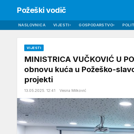
Požeški vodič
NASLOVNICA
VIJESTI
GOSPODARSTVO
POLIT
▾
▾
VIJESTI
MINISTRICA VUČKOVIĆ U POŽE
obnovu kuća u Požeško-slavons
projekti
13.05.2025. 12:41
Vesna Milković