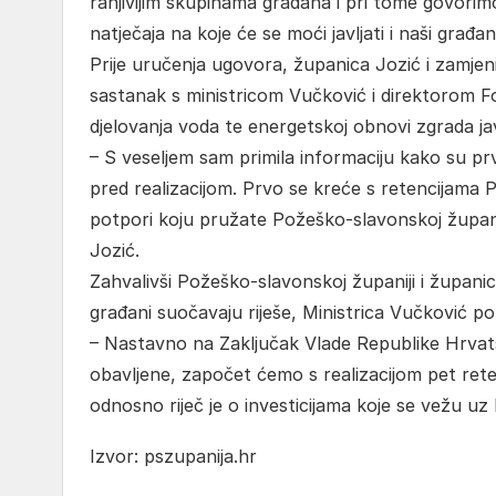
ranjivijim skupinama građana i pri tome govori
natječaja na koje će se moći javljati i naši građan
Prije uručenja ugovora, županica Jozić i zamjeni
sastanak s ministricom Vučković i direktorom 
djelovanja voda te energetskoj obnovi zgrada j
– S veseljem sam primila informaciju kako su prv
pred realizacijom. Prvo se kreće s retencijama P
potpori koju pružate Požeško-slavonskoj županiji
Jozić.
Zahvalivši Požeško-slavonskoj županiji i županici
građani suočavaju riješe, Ministrica Vučković potv
– Nastavno na Zaključak Vlade Republike Hrvats
obavljene, započet ćemo s realizacijom pet rete
odnosno riječ je o investicijama koje se vežu uz
Izvor: pszupanija.hr