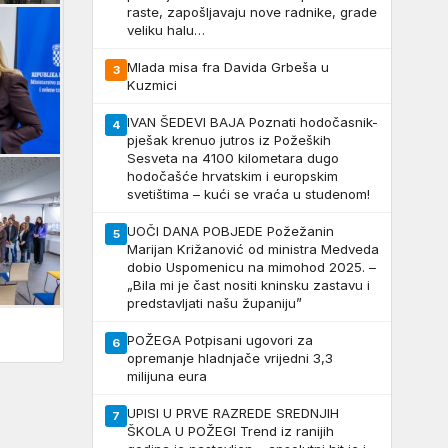
raste, zapošljavaju nove radnike, grade
veliku halu…
Mlada misa fra Davida Grbeša u
3
Kuzmici
IVAN ŠEDEVI BAJA Poznati hodočasnik-
4
pješak krenuo jutros iz Požeških
Sesveta na 4100 kilometara dugo
hodočašće hrvatskim i europskim
svetištima – kući se vraća u studenom!
UOČI DANA POBJEDE Požežanin
5
Marijan Križanović od ministra Medveda
dobio Uspomenicu na mimohod 2025. –
„Bila mi je čast nositi kninsku zastavu i
predstavljati našu županiju”
POŽEGA Potpisani ugovori za
6
opremanje hladnjače vrijedni 3,3
milijuna eura
UPISI U PRVE RAZREDE SREDNJIH
7
ŠKOLA U POŽEGI Trend iz ranijih