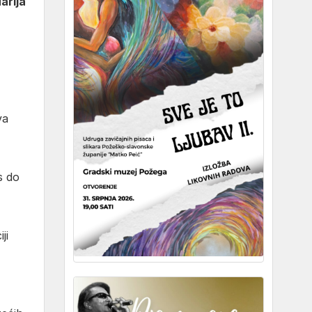
arija
va
s do
ji