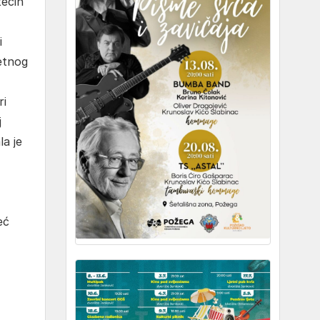
tećih
i
etnog
ri
j
la je
eć