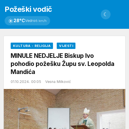
Požeški vodič
☾
☀
28°C
Vedro
8 km/h
KULTURA - RELIGIJA
VIJESTI
MINULE NEDJELJE Biskup Ivo
pohodio požešku Župu sv. Leopolda
Mandića
01.10.2024. 00:05
Vesna Milković