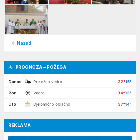
← Nazad
PROGNOZA – POŽEGA
🌤
Danas
32°
15°
Pretežno vedro
☀
Pon
34°
13°
Vedro
Uto
37°
14°
Djelomično oblačno
REKLAMA