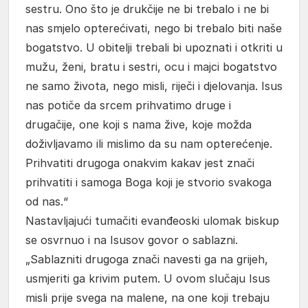
sestru. Ono što je drukčije ne bi trebalo i ne bi
nas smjelo opterećivati, nego bi trebalo biti naše
bogatstvo. U obitelji trebali bi upoznati i otkriti u
mužu, ženi, bratu i sestri, ocu i majci bogatstvo
ne samo života, nego misli, riječi i djelovanja. Isus
nas potiče da srcem prihvatimo druge i
drugačije, one koji s nama žive, koje možda
doživljavamo ili mislimo da su nam opterećenje.
Prihvatiti drugoga onakvim kakav jest znači
prihvatiti i samoga Boga koji je stvorio svakoga
od nas.“
Nastavljajući tumačiti evanđeoski ulomak biskup
se osvrnuo i na Isusov govor o sablazni.
„Sablazniti drugoga znači navesti ga na grijeh,
usmjeriti ga krivim putem. U ovom slučaju Isus
misli prije svega na malene, na one koji trebaju