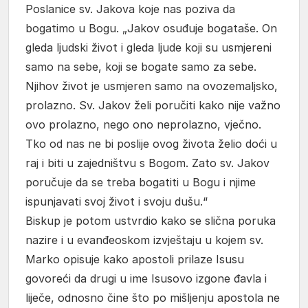
Poslanice sv. Jakova koje nas poziva da
bogatimo u Bogu. „Jakov osuđuje bogataše. On
gleda ljudski život i gleda ljude koji su usmjereni
samo na sebe, koji se bogate samo za sebe.
Njihov život je usmjeren samo na ovozemaljsko,
prolazno. Sv. Jakov želi poručiti kako nije važno
ovo prolazno, nego ono neprolazno, vječno.
Tko od nas ne bi poslije ovog života želio doći u
raj i biti u zajedništvu s Bogom. Zato sv. Jakov
poručuje da se treba bogatiti u Bogu i njime
ispunjavati svoj život i svoju dušu.“
Biskup je potom ustvrdio kako se slična poruka
nazire i u evanđeoskom izvještaju u kojem sv.
Marko opisuje kako apostoli prilaze Isusu
govoreći da drugi u ime Isusovo izgone đavla i
liječe, odnosno čine što po mišljenju apostola ne