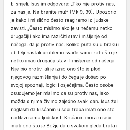
bi smjeli. Isus im odgovara: „Tko nije protiv nas,
za nas je. Ne branite mu!“ (Mk 9, 39). Upozorio
je kako i mi slično često reagiramo iz ljudske
zavisti. „Često mislimo ako je u nečemu netko
drugačiji i ako ima različiti stav i mišljenje od
našega, da je protiv nas. Koliko puta su u braku i
obitelji nastali problemi i svađe samo zato što je
netko imao drugačiji stav ili mišljenje od našega.
Nije bio protiv, ali je iznio ono što je plod
njegovog razmišljanja i do čega je došao po
svojoj spoznaji, logici i osjećajima. Često osobe
osuđujemo jer mislimo da su protiv nas, iako
možda s njima živimo zajedno svaki dan. Isus želi
naglasiti da kršćanin u sebi treba imati ono što
nadilazi samu ljudskost. Kršćanin mora u sebi
imati ono što je Božje da u svakom gleda brata i