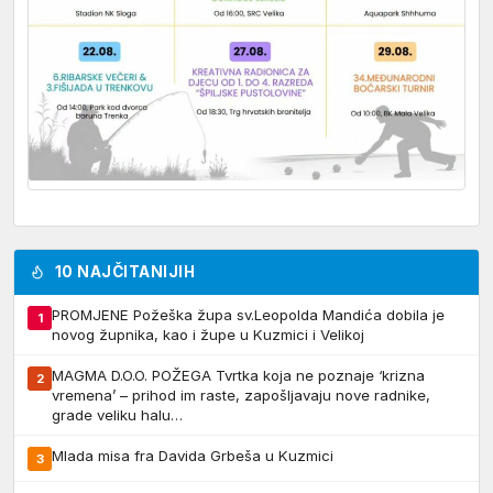
10 NAJČITANIJIH
PROMJENE Požeška župa sv.Leopolda Mandića dobila je
1
novog župnika, kao i župe u Kuzmici i Velikoj
MAGMA D.O.O. POŽEGA Tvrtka koja ne poznaje ‘krizna
2
vremena’ – prihod im raste, zapošljavaju nove radnike,
grade veliku halu…
Mlada misa fra Davida Grbeša u Kuzmici
3