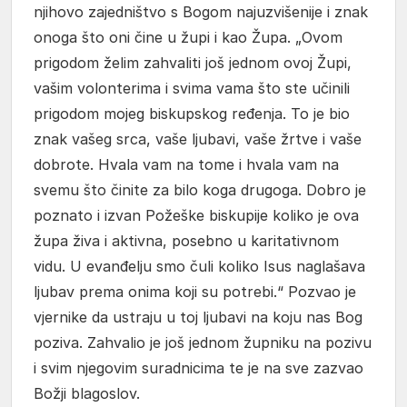
njihovo zajedništvo s Bogom najuzvišenije i znak
onoga što oni čine u župi i kao Župa. „Ovom
prigodom želim zahvaliti još jednom ovoj Župi,
vašim volonterima i svima vama što ste učinili
prigodom mojeg biskupskog ređenja. To je bio
znak vašeg srca, vaše ljubavi, vaše žrtve i vaše
dobrote. Hvala vam na tome i hvala vam na
svemu što činite za bilo koga drugoga. Dobro je
poznato i izvan Požeške biskupije koliko je ova
župa živa i aktivna, posebno u karitativnom
vidu. U evanđelju smo čuli koliko Isus naglašava
ljubav prema onima koji su potrebi.“ Pozvao je
vjernike da ustraju u toj ljubavi na koju nas Bog
poziva. Zahvalio je još jednom župniku na pozivu
i svim njegovim suradnicima te je na sve zazvao
Božji blagoslov.