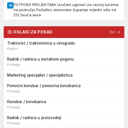
POTPORA PROJEKTIMA Uručeni ugovori za razvoj turizma
10
na području Požeško-slavonske županije vrijedni više od
212 tisuća eura
OGLASI ZA POSAO
SVI →
Traktorist / traktoristica u vinogradu
Kaptol
Radnik / radnica u metalnom pogonu
Požega
Marketing specijalist / specijalistica
Pomoćni konobar / pomoćna konobarica
Požega
Konobar / konobarica
Požega
Radnik / radnica u proizvodnji
Požega