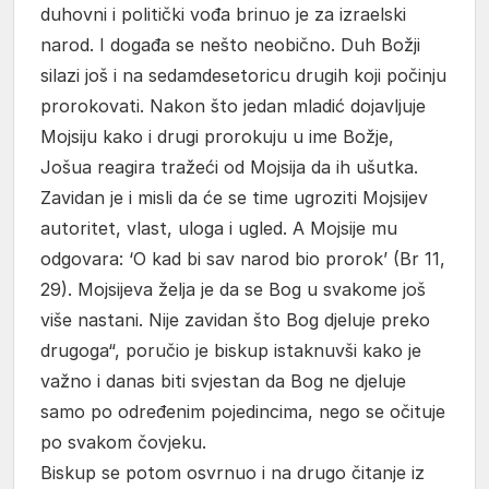
duhovni i politički vođa brinuo je za izraelski
narod. I događa se nešto neobično. Duh Božji
silazi još i na sedamdesetoricu drugih koji počinju
prorokovati. Nakon što jedan mladić dojavljuje
Mojsiju kako i drugi prorokuju u ime Božje,
Jošua reagira tražeći od Mojsija da ih ušutka.
Zavidan je i misli da će se time ugroziti Mojsijev
autoritet, vlast, uloga i ugled. A Mojsije mu
odgovara: ‘O kad bi sav narod bio prorok’ (Br 11,
29). Mojsijeva želja je da se Bog u svakome još
više nastani. Nije zavidan što Bog djeluje preko
drugoga“, poručio je biskup istaknuvši kako je
važno i danas biti svjestan da Bog ne djeluje
samo po određenim pojedincima, nego se očituje
po svakom čovjeku.
Biskup se potom osvrnuo i na drugo čitanje iz