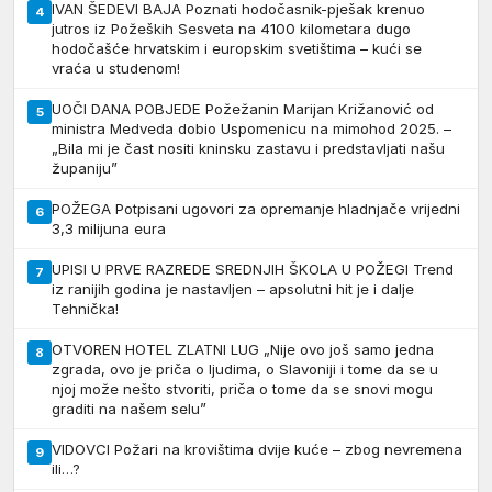
IVAN ŠEDEVI BAJA Poznati hodočasnik-pješak krenuo
4
jutros iz Požeških Sesveta na 4100 kilometara dugo
hodočašće hrvatskim i europskim svetištima – kući se
vraća u studenom!
UOČI DANA POBJEDE Požežanin Marijan Križanović od
5
ministra Medveda dobio Uspomenicu na mimohod 2025. –
„Bila mi je čast nositi kninsku zastavu i predstavljati našu
županiju”
POŽEGA Potpisani ugovori za opremanje hladnjače vrijedni
6
3,3 milijuna eura
UPISI U PRVE RAZREDE SREDNJIH ŠKOLA U POŽEGI Trend
7
iz ranijih godina je nastavljen – apsolutni hit je i dalje
Tehnička!
OTVOREN HOTEL ZLATNI LUG „Nije ovo još samo jedna
8
zgrada, ovo je priča o ljudima, o Slavoniji i tome da se u
njoj može nešto stvoriti, priča o tome da se snovi mogu
graditi na našem selu”
VIDOVCI Požari na krovištima dvije kuće – zbog nevremena
9
ili…?