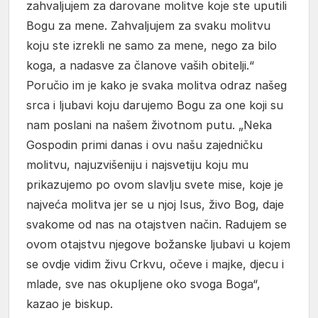
zahvaljujem za darovane molitve koje ste uputili
Bogu za mene. Zahvaljujem za svaku molitvu
koju ste izrekli ne samo za mene, nego za bilo
koga, a nadasve za članove vaših obitelji.“
Poručio im je kako je svaka molitva odraz našeg
srca i ljubavi koju darujemo Bogu za one koji su
nam poslani na našem životnom putu. „Neka
Gospodin primi danas i ovu našu zajedničku
molitvu, najuzvišeniju i najsvetiju koju mu
prikazujemo po ovom slavlju svete mise, koje je
najveća molitva jer se u njoj Isus, živo Bog, daje
svakome od nas na otajstven način. Radujem se
ovom otajstvu njegove božanske ljubavi u kojem
se ovdje vidim živu Crkvu, očeve i majke, djecu i
mlade, sve nas okupljene oko svoga Boga“,
kazao je biskup.