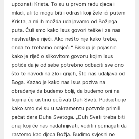
upoznati Krista. To su u prvom redu djeca i
mladi, ali to mogu biti i odrasli koji žele ići putem
Krista, a mi ih možda udaljavamo od Božjega
puta. Čuli smo kako Isus govori teške i za nas
neshvatljive riječi. Ako nešto nije kako treba,
onda to trebamo odsjeći.“ Biskup je pojasnio
kako je riječ o slikovitom govoru kojim Isus
potiče da je od sebe potrebno odbaciti sve ono
što te navodi na zlo i grijeh, što nas udaljava od
Boga. Kazao je kako nas Isus poziva na
obraćenje da budemo bolji, da budemo oni na
kojima će uistinu počivati Duh Sveti. Podsjetio je
kako smo svi su u sakramentu potvrde primili
pečat dara Duha Svetoga. „Duh Sveti treba biti
onaj koji će nas nadahnjivati, voditi i pomagati da
rastemo kao djeca Božja. Budimo svjesni ne