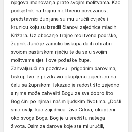
njegova imenovanja prate svojim molitvama. Kao
podsjetnik na trajnu molitvenu povezanost
predstavnici župljana su mu uručili cvijeće i
krunicu koju su izradili članovi zajednice mladih
Križara. Uz obećanje trajne molitvene podrške,
župnik Jurić je zamolio biskupa da ih ohrabri
svojom pastirskom riječju te da se u svojim
molitvama sjeti i ove požeške župe.
Zahvaljujući na pozdravu i prigodnim darovima,
biskup Ivo je pozdravio okupljenu zajednicu na
čelu sa župnikom. Iskazao je radost što zajedno
s njima može zahvaliti Bogu za sve dobro što
Bog čini po njima i našim ljudskim životima. „Došli
smo ovdje kao zajednica, živa Crkva, okupljeni
oko svoga Boga. Bog je u središtu našega
života. Osim za darove koje ste mi uručili,