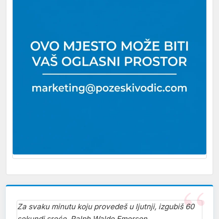
Za svaku minutu koju provedeš u ljutnji, izgubiš 60
sekundi sreće. Ralph Waldo Emerson