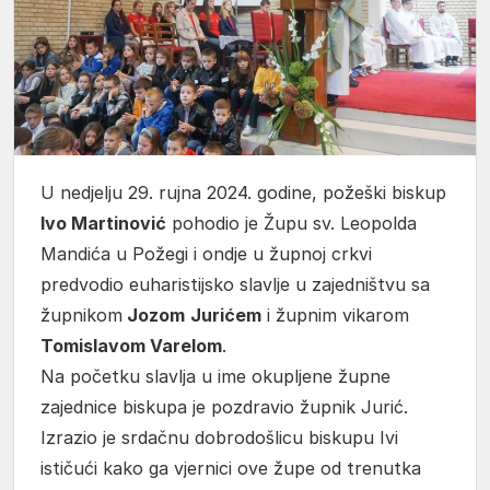
U nedjelju 29. rujna 2024. godine, požeški biskup
Ivo Martinović
pohodio je Župu sv. Leopolda
Mandića u Požegi i ondje u župnoj crkvi
predvodio euharistijsko slavlje u zajedništvu sa
župnikom
Jozom
Jurićem
i župnim vikarom
Tomislavom Varelom
.
Na početku slavlja u ime okupljene župne
zajednice biskupa je pozdravio župnik Jurić.
Izrazio je srdačnu dobrodošlicu biskupu Ivi
ističući kako ga vjernici ove župe od trenutka