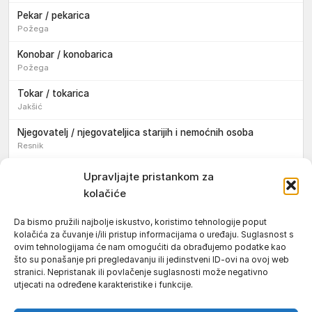
Pekar / pekarica
Požega
Konobar / konobarica
Požega
Tokar / tokarica
Jakšić
Njegovatelj / njegovateljica starijih i nemoćnih osoba
Resnik
Konobar / konobarica
Upravljajte pristankom za
Požega
kolačiće
Bravar / bravarica
Da bismo pružili najbolje iskustvo, koristimo tehnologije poput
Jakšić
kolačića za čuvanje i/ili pristup informacijama o uređaju. Suglasnost s
ovim tehnologijama će nam omogućiti da obrađujemo podatke kao
Vozač / vozačica teretnog vozila s poluprikolicom
što su ponašanje pri pregledavanju ili jedinstveni ID-ovi na ovoj web
Požega
stranici. Nepristanak ili povlačenje suglasnosti može negativno
utjecati na određene karakteristike i funkcije.
Pomoćnik/ica u nastavi