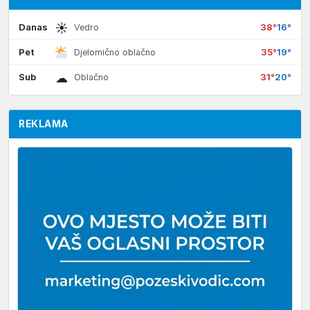
☀
Danas
38°
16°
Vedro
Pet
35°
19°
Djelomično oblačno
☁
Sub
31°
20°
Oblačno
REKLAMA