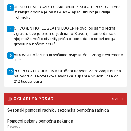
UPISI U PRVE RAZREDE SREDNJIH ŠKOLA U POŽEGI Trend
7
iz ranijih godina je nastavljen – apsolutni hit je i dalje
Tehnička!
OTVOREN HOTEL ZLATNI LUG „Nije ovo još samo jedna
8
zgrada, ovo je priča o ljudima, o Slavoniji i tome da se u
njoj može nešto stvoriti, priča o tome da se snovi mogu
graditi na našem selu”
VIDOVCI Požari na krovištima dvije kuće – zbog nevremena
9
ili…?
POTPORA PROJEKTIMA Uručeni ugovori za razvoj turizma
10
na području Požeško-slavonske županije vrijedni više od
212 tisuća eura
OGLASI ZA POSAO
SVI →
Sezonski pomoćni radnik / sezonska pomoćna radnica
Pomoćni pekar / pomoćna pekarica
Požega