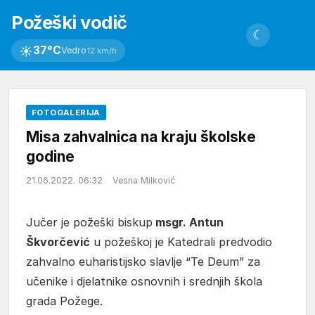
Požeški vodič
☾
☀
37°C
Vedro
12 km/h
FOTOGALERIJA
Misa zahvalnica na kraju školske
godine
21.06.2022. 06:32
Vesna Milković
Jučer je požeški biskup
msgr. Antun
Škvorčević
u požeškoj je Katedrali predvodio
zahvalno euharistijsko slavlje “Te Deum” za
učenike i djelatnike osnovnih i srednjih škola
grada Požege.