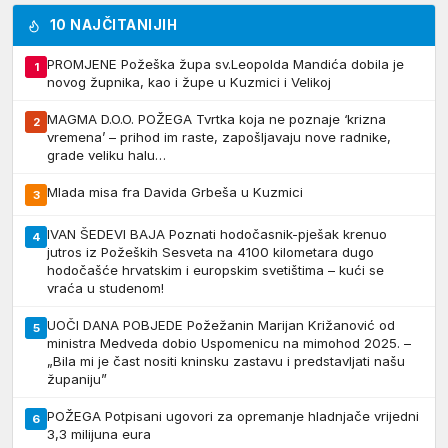
10 NAJČITANIJIH
PROMJENE Požeška župa sv.Leopolda Mandića dobila je
1
novog župnika, kao i župe u Kuzmici i Velikoj
MAGMA D.O.O. POŽEGA Tvrtka koja ne poznaje ‘krizna
2
vremena’ – prihod im raste, zapošljavaju nove radnike,
grade veliku halu…
Mlada misa fra Davida Grbeša u Kuzmici
3
IVAN ŠEDEVI BAJA Poznati hodočasnik-pješak krenuo
4
jutros iz Požeških Sesveta na 4100 kilometara dugo
hodočašće hrvatskim i europskim svetištima – kući se
vraća u studenom!
UOČI DANA POBJEDE Požežanin Marijan Križanović od
5
ministra Medveda dobio Uspomenicu na mimohod 2025. –
„Bila mi je čast nositi kninsku zastavu i predstavljati našu
županiju”
POŽEGA Potpisani ugovori za opremanje hladnjače vrijedni
6
3,3 milijuna eura