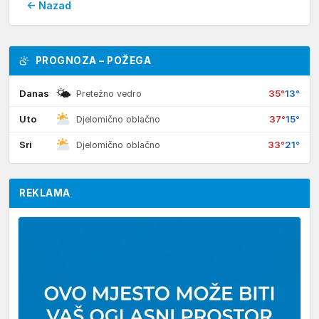
← Nazad
PROGNOZA – POŽEGA
🌤
Danas
35°
13°
Pretežno vedro
Uto
37°
15°
Djelomično oblačno
Sri
33°
21°
Djelomično oblačno
REKLAMA