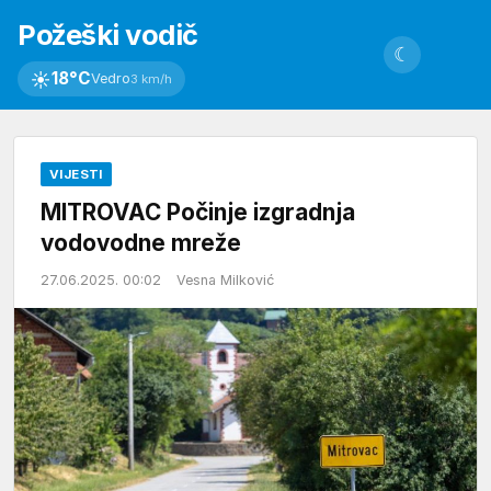
Požeški vodič
☾
☀
18°C
Vedro
3 km/h
VIJESTI
MITROVAC Počinje izgradnja
vodovodne mreže
27.06.2025. 00:02
Vesna Milković