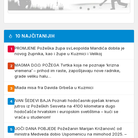
10 NAJČITANIJIH
PROMJENE Požeška župa sv.Leopolda Mandića dobila je
1
novog župnika, kao i župe u Kuzmici i Velikoj
MAGMA D.O.O. POŽEGA Tvrtka koja ne poznaje ‘krizna
2
vremena’ – prihod im raste, zapošljavaju nove radnike,
grade veliku halu…
Mlada misa fra Davida Grbeša u Kuzmici
3
IVAN ŠEDEVI BAJA Poznati hodočasnik-pješak krenuo
4
jutros iz Požeških Sesveta na 4100 kilometara dugo
hodočašće hrvatskim i europskim svetištima – kući se
vraća u studenom!
UOČI DANA POBJEDE Požežanin Marijan Križanović od
5
ministra Medveda dobio Uspomenicu na mimohod 2025. –