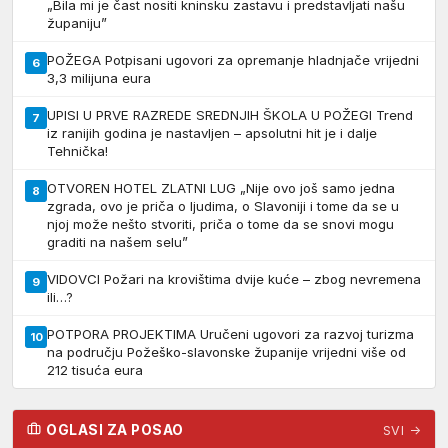
„Bila mi je čast nositi kninsku zastavu i predstavljati našu
županiju”
POŽEGA Potpisani ugovori za opremanje hladnjače vrijedni
6
3,3 milijuna eura
UPISI U PRVE RAZREDE SREDNJIH ŠKOLA U POŽEGI Trend
7
iz ranijih godina je nastavljen – apsolutni hit je i dalje
Tehnička!
OTVOREN HOTEL ZLATNI LUG „Nije ovo još samo jedna
8
zgrada, ovo je priča o ljudima, o Slavoniji i tome da se u
njoj može nešto stvoriti, priča o tome da se snovi mogu
graditi na našem selu”
VIDOVCI Požari na krovištima dvije kuće – zbog nevremena
9
ili…?
POTPORA PROJEKTIMA Uručeni ugovori za razvoj turizma
10
na području Požeško-slavonske županije vrijedni više od
212 tisuća eura
OGLASI ZA POSAO
SVI →