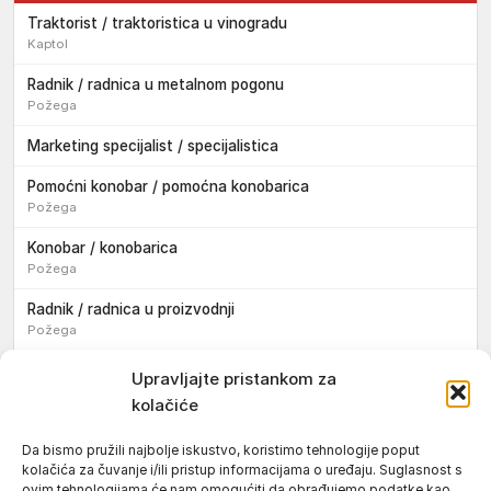
Traktorist / traktoristica u vinogradu
Kaptol
Radnik / radnica u metalnom pogonu
Požega
Marketing specijalist / specijalistica
Pomoćni konobar / pomoćna konobarica
Požega
Konobar / konobarica
Požega
Radnik / radnica u proizvodnji
Požega
Sezonski pomoćni radnik / sezonska pomoćna radnica
Upravljajte pristankom za
kolačiće
Pomoćni pekar / pomoćna pekarica
Požega
Da bismo pružili najbolje iskustvo, koristimo tehnologije poput
kolačića za čuvanje i/ili pristup informacijama o uređaju. Suglasnost s
Pekar / pekarica
ovim tehnologijama će nam omogućiti da obrađujemo podatke kao