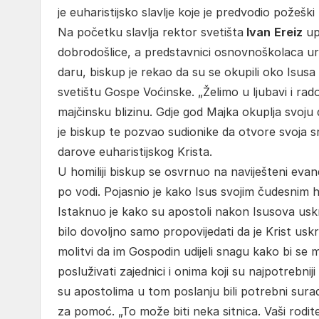
je euharistijsko slavlje koje je predvodio požeški
Na početku slavlja rektor svetišta
Ivan
Ereiz
up
dobrodošlice, a predstavnici osnovnoškolaca uru
daru, biskup je rekao da su se okupili oko Isusa
svetištu Gospe Voćinske. „Želimo u ljubavi i rado
majčinsku blizinu. Gdje god Majka okuplja svoju 
je biskup te pozvao sudionike da otvore svoja src
darove euharistijskog Krista.
U homiliji biskup se osvrnuo na naviješteni evan
po vodi. Pojasnio je kako Isus svojim čudesnim 
Istaknuo je kako su apostoli nakon Isusova uskrsnu
bilo dovoljno samo propovijedati da je Krist uskrs
molitvi da im Gospodin udijeli snagu kako bi se m
posluživati zajednici i onima koji su najpotrebni
su apostolima u tom poslanju bili potrebni suradni
za pomoć. „To može biti neka sitnica. Vaši rodite