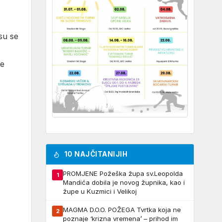
su se
ne
10 NAJČITANIJIH
PROMJENE Požeška župa sv.Leopolda
1
Mandića dobila je novog župnika, kao i
župe u Kuzmici i Velikoj
MAGMA D.O.O. POŽEGA Tvrtka koja ne
2
poznaje ‘krizna vremena’ – prihod im