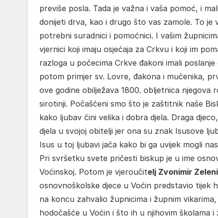
previše posla. Tada je važna i vaša pomoć, i mal
donijeti drva, kao i drugo što vas zamole. To je ve
potrebni suradnici i pomoćnici. I vašim župnicima
vjernici koji imaju osjećaja za Crkvu i koji im p
razloga u počecima Crkve đakoni imali poslanje
potom primjer sv. Lovre, đakona i mučenika, prv
ove godine obilježava 1800. obljetnica njegova ro
sirotinji. Počašćeni smo što je zaštitnik naše Bis
kako ljubav čini velika i dobra djela. Draga djeco
djela u svojoj obitelji jer ona su znak Isusove l
Isus u toj ljubavi jača kako bi ga uvijek mogli n
Pri svršetku svete pričesti biskup je u ime osno
Voćinskoj. Potom je vjeroučit
elj Zvonimir Zelen
osnovnoškolske djece u Voćin predstavio tijek ho
na koncu zahvalio župnicima i župnim vikarima, 
hodočašće u Voćin i što ih u njihovim školama i 