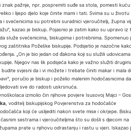
i znak pažnje, npr. pospremiti suđe sa stola, pomesti kuću i
liko i lijepo djelo koje činite mami i tati. Svima su u životu
 i svećenicima su potrebni suradnici vjeroučitelji, župna vi
omažu“, kazao je biskup. Pojasnio je zatim kako su upravo iz 
 da služe svećenicima, biskupima i potrebnima. Spomenuo 
og zaštitnika Požeške biskupije. Podsjetio je nazočne kak
đenja. „On je bio jedan od đakona koji su služili udovicama 
kupije. Njegov nas lik podsjeća kako je važno služiti drugima
, budite svjesni da i vi možete i trebate činiti makar i mala 
jubavi“, poručio je biskup i poželio malenim hodočasnicima da
asljedovati sve do radosti uskrsnuća.
vnoškolaca izmolio čin njihove povjere Isusovoj Majci – Gos
ika
, voditelj biskupijskog Povjerenstva za hodočašće
dočašća koji će uslijediti nakon svete mise i okrjepe. Bisku
časnim sestrama i vjeroučiteljima što su došli s djecom na
župama prate u njihovu odrastanju i rastu u vjeri. Iskazao 