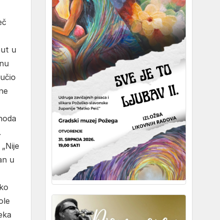
eč
put u
inu
ručio
sne
 hoda
.
 „Nije
an u
ako
ole
čeka