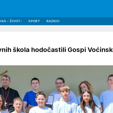
IKA - ŽIVOT
SPORT
RAZNO
▾
▾
ih škola hodočastili Gospi Voćinsk