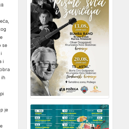
li
jeća,
tog
je
o se
i
 i
dobra
 ih
pi
p je
je