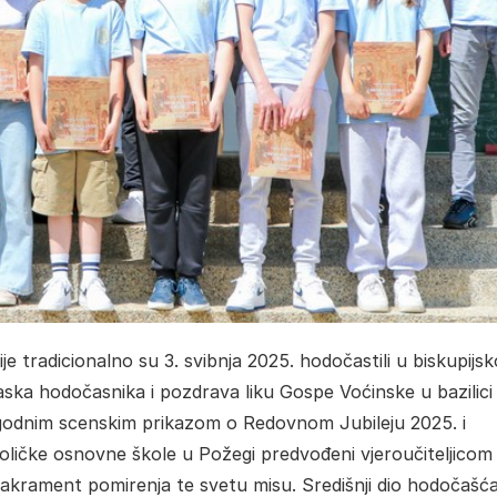
e tradicionalno su 3. svibnja 2025. hodočastili u biskupijsk
ska hodočasnika i pozdrava liku Gospe Voćinske u bazilici
odnim scenskim prikazom o Redovnom Jubileju 2025. i
atoličke osnovne škole u Požegi predvođeni vjeroučiteljicom
 sakrament pomirenja te svetu misu. Središnji dio hodočašća