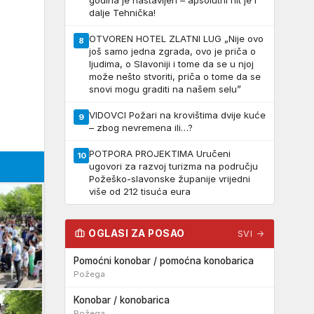
godina je nastavljen – apsolutni hit je i
dalje Tehnička!
OTVOREN HOTEL ZLATNI LUG „Nije ovo
8
još samo jedna zgrada, ovo je priča o
ljudima, o Slavoniji i tome da se u njoj
može nešto stvoriti, priča o tome da se
snovi mogu graditi na našem selu”
VIDOVCI Požari na krovištima dvije kuće
9
– zbog nevremena ili…?
POTPORA PROJEKTIMA Uručeni
10
ugovori za razvoj turizma na području
Požeško-slavonske županije vrijedni
više od 212 tisuća eura
OGLASI ZA POSAO
SVI →
Pomoćni konobar / pomoćna konobarica
Požega
Konobar / konobarica
Požega