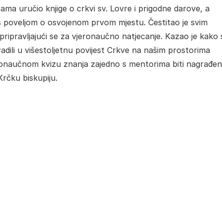
pama uručio knjige o crkvi sv. Lovre i prigodne darove, a
 s poveljom o osvojenom prvom mjestu. Čestitao je svim
i pripravljajući se za vjeronaučno natjecanje. Kazao je kako 
adili u višestoljetnu povijest Crkve na našim prostorima
jeronaučnom kvizu znanja zajedno s mentorima biti nagrađe
rčku biskupiju.