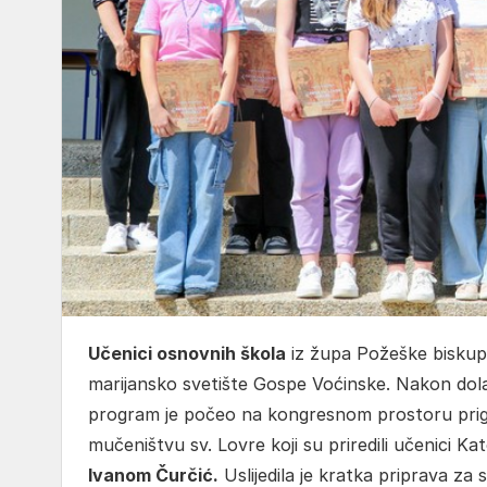
Učenici osnovnih škola
iz župa Požeške biskupij
marijansko svetište Gospe Voćinske. Nakon dola
program je počeo na kongresnom prostoru prig
mučeništvu sv. Lovre koji su priredili učenici K
Ivanom Čurčić.
Uslijedila je kratka priprava za