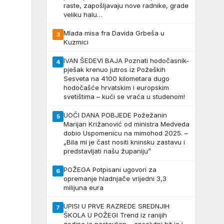
raste, zapošljavaju nove radnike, grade
veliku halu…
Mlada misa fra Davida Grbeša u
3
Kuzmici
IVAN ŠEDEVI BAJA Poznati hodočasnik-
4
pješak krenuo jutros iz Požeških
Sesveta na 4100 kilometara dugo
hodočašće hrvatskim i europskim
svetištima – kući se vraća u studenom!
UOČI DANA POBJEDE Požežanin
5
Marijan Križanović od ministra Medveda
dobio Uspomenicu na mimohod 2025. –
„Bila mi je čast nositi kninsku zastavu i
predstavljati našu županiju”
POŽEGA Potpisani ugovori za
6
opremanje hladnjače vrijedni 3,3
milijuna eura
UPISI U PRVE RAZREDE SREDNJIH
7
ŠKOLA U POŽEGI Trend iz ranijih