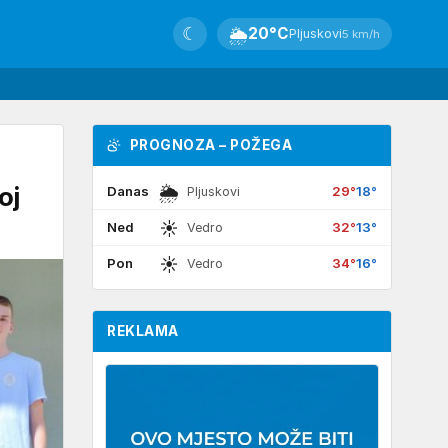
☾
🌦
20°C
Pljuskovi
5 km/h
PROGNOZA – POŽEGA
🌦
oj
Danas
29°
18°
Pljuskovi
☀
Ned
32°
13°
Vedro
☀
Pon
34°
16°
Vedro
REKLAMA