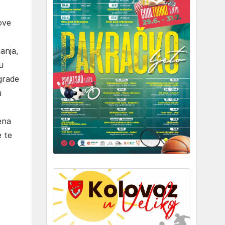
ove
anja,
u
grade
u
ena
e te