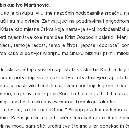
biskup Ivo Martinović.
utio je biskupu Ivi u ime nazočnih hodočasnika srdačnu rij
čili su mu cvijeće. Zahvaljujući na pozdravima i prigodnom
 Krista kao mjesna Crkva koja nastavlja svoj hodočasnički 
sti zajedništva koje nam daje Krist Gospodin osjetiti i Marij
djecu, tamo je radost, tamo je život, ljepota i dobrota“, po
a kako bi doživjeli Marijinu majčinsku blizinu i primili milo
đeoski izvještaj o susretu apostola s uskrslim Kristom koji
hodom potvrđuje svoje božanstvo i utvrđuje vjeru apostola
ća nastavili slijediti Isusa i vršiti poslanje koje im je dao.
nuo, da je živ i da je pravi Bog. Trebalo je uz to biti ustraj
oglo nastaviti djelo navješćivanja. Trebalo je također
ji – udovice, sirote i napuštene.“ Biskup je zatim nadodao k
ci. Kazao je djeci da je to slično kao kad njih roditelji zam
lji ne mogu sami stići uraditi sve što imaju jer ponekad ih 