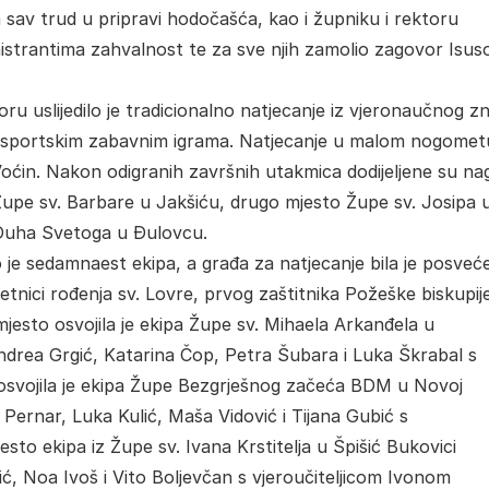
av trud u pripravi hodočašća, kao i župniku i rektoru
nistrantima zahvalnost te za sve njih zamolio zagovor Isus
 uslijedilo je tradicionalno natjecanje iz vjeronaučnog zn
m sportskim zabavnim igrama. Natjecanje u malom nogomet
oćin. Nakon odigranih završnih utakmica dodijeljene su na
z Župe sv. Barbare u Jakšiću, drugo mjesto Župe sv. Josipa 
 Duha Svetoga u Đulovcu.
 je sedamnaest ekipa, a građa za natjecanje bila je posveć
tnici rođenja sv. Lovre, prvog zaštitnika Požeške biskupij
 mjesto osvojila je ekipa Župe sv. Mihaela Arkanđela u
ndrea Grgić, Katarina Čop, Petra Šubara i Luka Škrabal s
 osvojila je ekipa Župe Bezgrješnog začeća BDM u Novoj
 Pernar, Luka Kulić, Maša Vidović i Tijana Gubić s
sto ekipa iz Župe sv. Ivana Krstitelja u Špišić Bukovici
ć, Noa Ivoš i Vito Boljevčan s vjeroučiteljicom Ivonom