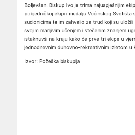
Boljevšan. Biskup Ivo je trima najuspješnijim eki
pobjedničkoj ekipi i medalju Voćinskog Svetišta
sudionicima te im zahvalio za trud koji su uložil
svojim marljivim učenjem i stečenim znanjem ugr
istaknuvši na kraju kako će prve tri ekipe u v
jednodnevnim duhovno-rekreativnim izletom u K
Izvor: Požeška biskupija