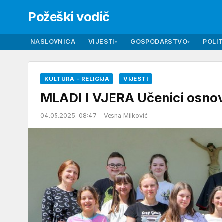
Požeški vodič
NASLOVNICA
VIJESTI
GOSPODARSTVO
POLIT
▾
▾
KULTURA - RELIGIJA
VIJESTI
MLADI I VJERA Učenici osnovn
04.05.2025. 08:47
Vesna Milković