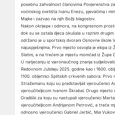
posebnu zahvalnost članovima Povjerenstva za s
voćinskog svetišta Ivanu Ereizu, pjevačima i mi
Majke i zazvao na njih Božji blagoslov.
Nakon okrijepe i odmora, na kongresnom prostoru
dok su se ostala djeca okušala u raznim drugi
održano je u sportskoj dvorani Osnovne škole V
najuspješnijima. Prvo mjesto osvojila je ekipa i
Slatini, a na trećem je mjestu momčad iz Župe
U natjecanju iz vjeronaučnog znanja sudjelovalo
Redovnom Jubileju 2025. godine kao i 1800. oblje
1100. obljetnici Splitskih crkvenih sabora. Prvo
Stražemanu koju su predstavljali vjeroučenici A
vjeroučiteljicom Ivanom Škrabal. Drugo mjesto
Gradiški za koju su nastupali vjeroučenici Marta
vjeroučiteljicom Andrijanom Petrović, a treće mje
odnosno vjeroučenici Gabriel Jerbić, Mia Vukovi