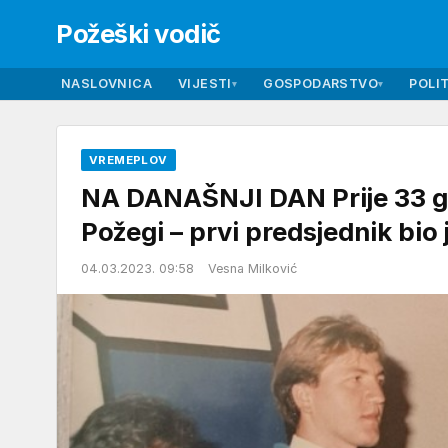
Požeški vodič
NASLOVNICA
VIJESTI
GOSPODARSTVO
POLIT
▾
▾
VREMEPLOV
NA DANAŠNJI DAN Prije 33 g
Požegi – prvi predsjednik bio
04.03.2023. 09:58
Vesna Milković