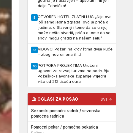
godina je nastavljen – apsolutni hit je i
dalje Tehnička!
OTVOREN HOTEL ZLATNI LUG „Nije ovo
8
još samo jedna zgrada, ovo je priča o
ljudima, o Slavoniji i tome da se u njoj
može nešto stvoriti, priča o tome da se
snovi mogu graditi na našem selu”
VIDOVCI Požari na krovištima dvije kuće
9
– zbog nevremena ili…?
POTPORA PROJEKTIMA Uručeni
10
ugovori za razvoj turizma na području
Požeško-slavonske županije vrijedni
više od 212 tisuća eura
OGLASI ZA POSAO
SVI →
Sezonski pomoćni radnik / sezonska
pomoćna radnica
Pomoćni pekar / pomoćna pekarica
Požega