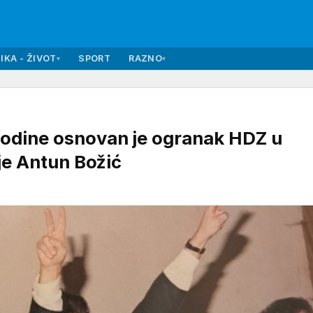
IKA - ŽIVOT
SPORT
RAZNO
▾
▾
odine osnovan je ogranak HDZ u
 je Antun Božić