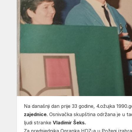
Na današnji dan prije 33 godine, 4.ožujka 1990
zajednice
. Osnivačka skupština održana je u t
ljudi stranke
Vladimir Šeks.
Za predsjednika Ogranka HDZ-a u Požegi izabra