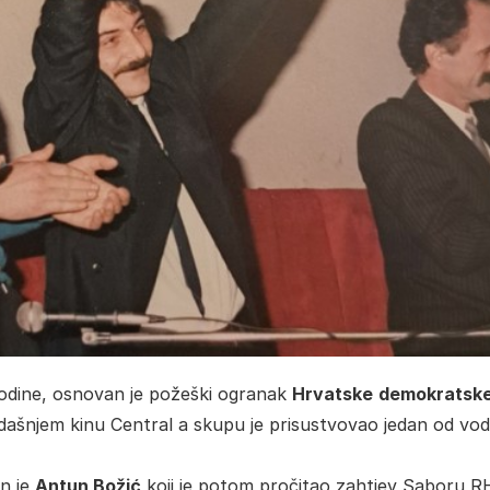
.godine, osnovan je požeški ogranak
Hrvatske
demokratsk
adašnjem kinu Central a skupu je prisustvovao jedan od vod
n je
Antun Božić
koji je potom pročitao zahtjev Saboru RH