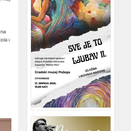
 na
ola i