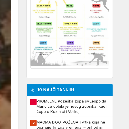
10 NAJČITANIJIH
PROMJENE Požeška župa sv.Leopolda
1
Mandića dobila je novog župnika, kao i
župe u Kuzmici i Velikoj
MAGMA D.O.O. POŽEGA Tvrtka koja ne
2
poznaje ‘krizna vremena’ – prihod im