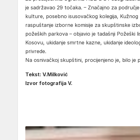
je sadržavao 29 točaka. – Značajno za područje
kulture, posebno isusovačkog kolegija, Kužnog p
raspuštanje izborne komisije za skupštinske izb
požeških parkova – objavio je tadašnji Požeški lis
Kosovu, ukidanje smrtne kazne, ukidanje ideologi
privrede.
Na osnivačkoj skupštini, procijenjeno je, bilo je 
Tekst: V.Milković
Izvor fotografija V.