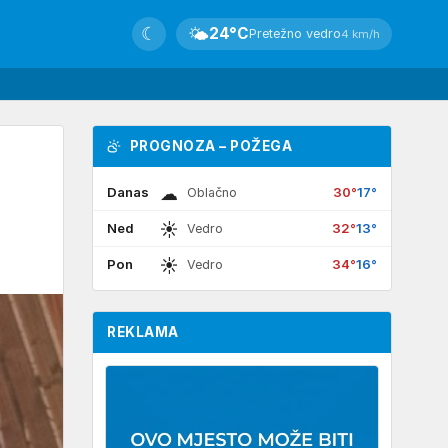
☾
🌤
24°C
Pretežno vedro
4 km/h
PROGNOZA – POŽEGA
☁
Danas
30°
17°
Oblačno
☀
Ned
32°
13°
Vedro
☀
Pon
34°
16°
Vedro
REKLAMA