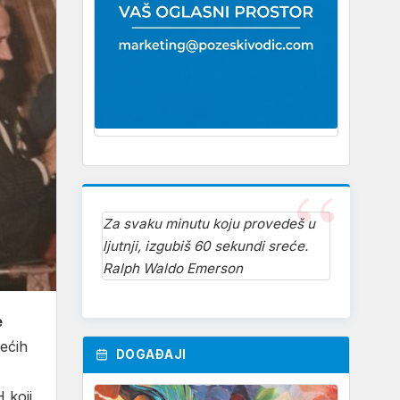
Za svaku minutu koju provedeš u
ljutnji, izgubiš 60 sekundi sreće.
Ralph Waldo Emerson
e
ećih
DOGAĐAJI
 koji