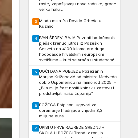
raste, zapošljavaju nove radnike, grade
veliku halu…
Mlada misa fra Davida Grbeša u
3
Kuzmici
IVAN ŠEDEVI BAJA Poznati hodočasnik-
4
pješak krenuo jutros iz Požeških
Sesveta na 4100 kilometara dugo
hodočašće hrvatskim i europskim
svetištima – kući se vraća u studenom!
UOČI DANA POBJEDE Požežanin
5
Marijan Križanović od ministra Medveda
dobio Uspomenicu na mimohod 2025. –
„Bila mi je čast nositi kninsku zastavu i
predstavljati našu županiju”
POŽEGA Potpisani ugovori za
6
opremanje hladnjače vrijedni 3,3
milijuna eura
UPISI U PRVE RAZREDE SREDNJIH
7
ŠKOLA U POŽEGI Trend iz ranijih