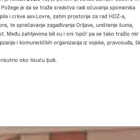
 Požege je da se traže sredstva radi očuvanja spomenika
ila i crkve asv.Lovre, zatim prostorije za rad HDZ-a,
ore, te sprečavanje zagađivanja Orljave, uništenje šuma,
t. Među zahtjevima bili su i oni ‘opći’ pa se tako tražio mir
zacije i komunističkih organizacija iz vojske, pravosuđa, šk
prisutno oko tisuću ljudi.