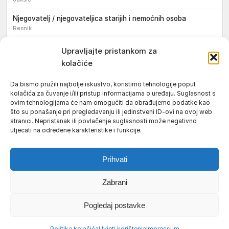
Njegovatelj / njegovateljica starijih i nemoćnih osoba
Resnik
Konobar / konobarica
Upravljajte pristankom za
Požega
kolačiće
Bravar / bravarica
Da bismo pružili najbolje iskustvo, koristimo tehnologije poput
Jakšić
kolačića za čuvanje i/ili pristup informacijama o uređaju. Suglasnost s
ovim tehnologijama će nam omogućiti da obrađujemo podatke kao
Vozač / vozačica teretnog vozila s poluprikolicom
što su ponašanje pri pregledavanju ili jedinstveni ID-ovi na ovoj web
Požega
stranici. Nepristanak ili povlačenje suglasnosti može negativno
utjecati na određene karakteristike i funkcije.
Pomoćnik/ica u nastavi
Prihvati
Zabrani
Uvjeti korištenja
Impressum
Politika kolačića (EU)
Pogledaj postavke
Pravila privatnosti
© 2026 Požeški vodič. Sva prava pridržana.
Politika kolačića
Uvjeti korištenja
Impressum