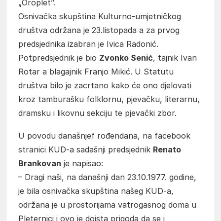
„Oroplet”.
Osnivačka skupština Kulturno-umjetničkog
društva održana je 23.listopada a za prvog
predsjednika izabran je Ivica Radonić.
Potpredsjednik je bio
Zvonko Senić
, tajnik Ivan
Rotar a blagajnik Franjo Mikić. U Statutu
društva bilo je zacrtano kako će ono djelovati
kroz tamburašku folklornu, pjevačku, literarnu,
dramsku i likovnu sekciju te pjevački zbor.
U povodu današnjef rođendana, na facebook
stranici KUD-a sadašnji predsjednik
Renato
Brankovan
je napisao:
– Dragi naši, na današnji dan 23.10.1977. godine,
je bila osnivačka skupština našeg KUD-a,
održana je u prostorijama vatrogasnog doma u
Pleternici i ovo je doista prigoda da se i