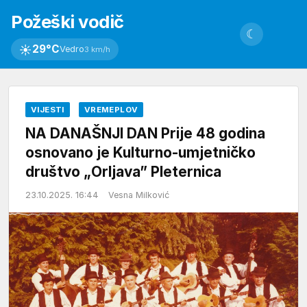
Požeški vodič
☾
☀
29°C
Vedro
3 km/h
VIJESTI
VREMEPLOV
NA DANAŠNJI DAN Prije 48 godina
osnovano je Kulturno-umjetničko
društvo „Orljava” Pleternica
23.10.2025. 16:44
Vesna Milković