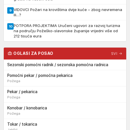
VIDOVCI Požari na krovištima dvije kuće – zbog nevremena
9
ili…?
POTPORA PROJEKTIMA Uručeni ugovori za razvoj turizma
10
na području Požeško-slavonske županije vrijedni više od
212 tisuća eura
OGLASI ZA POSAO
SVI →
Sezonski pomoćni radnik / sezonska pomoćna radnica
Pomoćni pekar / pomoćna pekarica
Požega
Pekar / pekarica
Požega
Konobar / konobarica
Požega
Tokar / tokarica
Jakšić