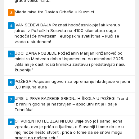
grade veliku halu…
Mlada misa fra Davida Grbeša u Kuzmici
3
IVAN ŠEDEVI BAJA Poznati hodočasnik-pješak krenuo
4
jutros iz Požeških Sesveta na 4100 kilometara dugo
hodočašće hrvatskim i europskim svetištima – kući se
vraća u studenom!
UOČI DANA POBJEDE Požežanin Marijan Križanović od
5
ministra Medveda dobio Uspomenicu na mimohod 2025. –
„Bila mi je čast nositi kninsku zastavu i predstavljati našu
županiju”
POŽEGA Potpisani ugovori za opremanje hladnjače vrijedni
6
3,3 milijuna eura
UPISI U PRVE RAZREDE SREDNJIH ŠKOLA U POŽEGI Trend
7
iz ranijih godina je nastavljen – apsolutni hit je i dalje
Tehnička!
OTVOREN HOTEL ZLATNI LUG „Nije ovo još samo jedna
8
zgrada, ovo je priča o ljudima, o Slavoniji i tome da se u
njoj može nešto stvoriti, priča o tome da se snovi mogu
graditi na našem selu”