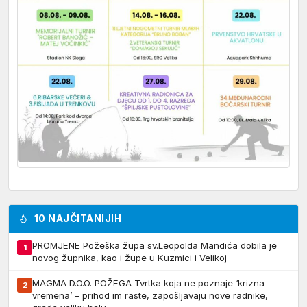
10 NAJČITANIJIH
PROMJENE Požeška župa sv.Leopolda Mandića dobila je
1
novog župnika, kao i župe u Kuzmici i Velikoj
MAGMA D.O.O. POŽEGA Tvrtka koja ne poznaje ‘krizna
2
vremena’ – prihod im raste, zapošljavaju nove radnike,