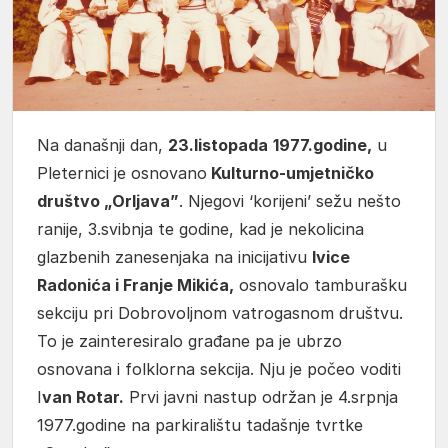
Na današnji dan,
23.listopada
1977.godine,
u
Pleternici je osnovano
Kulturno-umjetničko
društvo „Orljava”
. Njegovi ‘korijeni’ sežu nešto
ranije, 3.svibnja te godine, kad je nekolicina
glazbenih zanesenjaka na inicijativu
Ivice
Radonića i Franje Mikića,
osnovalo tamburašku
sekciju pri Dobrovoljnom vatrogasnom društvu.
To je zainteresiralo građane pa je ubrzo
osnovana i folklorna sekcija. Nju je počeo voditi
I
van Rotar.
Prvi javni nastup održan je 4.srpnja
1977.godine na parkiralištu tadašnje tvrtke