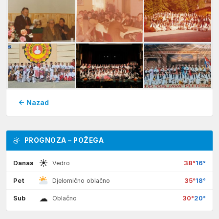
← Nazad
PROGNOZA – POŽEGA
☀
Danas
38°
16°
Vedro
Pet
35°
18°
Djelomično oblačno
☁
Sub
30°
20°
Oblačno