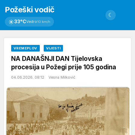
Požeški vodič
☾
☀
33°C
Vedro
10 km/h
VREMEPLOV
VIJESTI
NA DANAŠNJI DAN Tijelovska
procesija u Požegi prije 105 godina
04.06.2026. 08:12
Vesna Milković