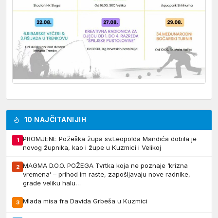
10 NAJČITANIJIH
PROMJENE Požeška župa sv.Leopolda Mandića dobila je
1
novog župnika, kao i župe u Kuzmici i Velikoj
MAGMA D.O.O. POŽEGA Tvrtka koja ne poznaje ‘krizna
2
vremena’ – prihod im raste, zapošljavaju nove radnike,
grade veliku halu…
Mlada misa fra Davida Grbeša u Kuzmici
3