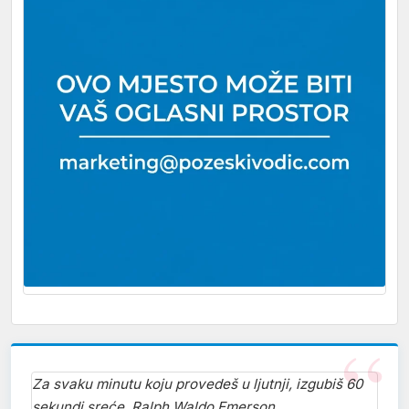
Za svaku minutu koju provedeš u ljutnji, izgubiš 60
sekundi sreće. Ralph Waldo Emerson