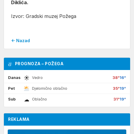
Diklića.
Izvor: Gradski muzej Požega
← Nazad
PROGNOZA – POŽEGA
☀
Danas
38°
16°
Vedro
Pet
35°
19°
Djelomično oblačno
☁
Sub
31°
19°
Oblačno
REKLAMA