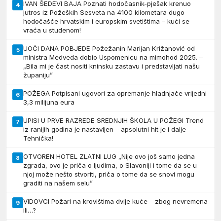
IVAN ŠEDEVI BAJA Poznati hodočasnik-pješak krenuo
4
jutros iz Požeških Sesveta na 4100 kilometara dugo
hodočašće hrvatskim i europskim svetištima – kući se
vraća u studenom!
UOČI DANA POBJEDE Požežanin Marijan Križanović od
5
ministra Medveda dobio Uspomenicu na mimohod 2025. –
„Bila mi je čast nositi kninsku zastavu i predstavljati našu
županiju”
POŽEGA Potpisani ugovori za opremanje hladnjače vrijedni
6
3,3 milijuna eura
UPISI U PRVE RAZREDE SREDNJIH ŠKOLA U POŽEGI Trend
7
iz ranijih godina je nastavljen – apsolutni hit je i dalje
Tehnička!
OTVOREN HOTEL ZLATNI LUG „Nije ovo još samo jedna
8
zgrada, ovo je priča o ljudima, o Slavoniji i tome da se u
njoj može nešto stvoriti, priča o tome da se snovi mogu
graditi na našem selu”
VIDOVCI Požari na krovištima dvije kuće – zbog nevremena
9
ili…?