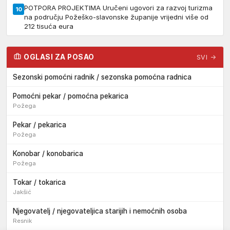
POTPORA PROJEKTIMA Uručeni ugovori za razvoj turizma
10
na području Požeško-slavonske županije vrijedni više od
212 tisuća eura
OGLASI ZA POSAO
SVI →
Sezonski pomoćni radnik / sezonska pomoćna radnica
Pomoćni pekar / pomoćna pekarica
Požega
Pekar / pekarica
Požega
Konobar / konobarica
Požega
Tokar / tokarica
Jakšić
Njegovatelj / njegovateljica starijih i nemoćnih osoba
Resnik