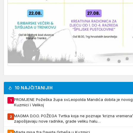
10 NAJČITANIJIH
PROMJENE Požeška župa sv.Leopolda Mandića dobila je novog 
1
Kuzmici i Velikoj
MAGMA D.O.O. POŽEGA Tvrtka koja ne poznaje ‘krizna vremena’ 
2
zapošljavaju nove radnike, grade veliku halu…
Mlada misa fra Davida Grbeša u Kuzmici
3