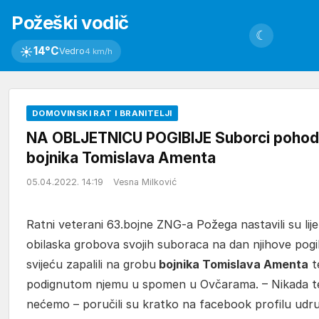
Požeški vodič
☾
☀
14°C
Vedro
4 km/h
DOMOVINSKI RAT I BRANITELJI
NA OBLJETNICU POGIBIJE Suborci pohodi
bojnika Tomislava Amenta
05.04.2022. 14:19
Vesna Milković
Ratni veterani 63.bojne ZNG-a Požega nastavili su lije
obilaska grobova svojih suboraca na dan njihove pogi
svijeću zapalili na grobu
bojnika Tomislava Amenta
t
podignutom njemu u spomen u Ovčarama. – Nikada te
nećemo – poručili su kratko na facebook profilu udr