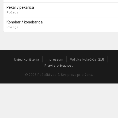
Pekar / pekarica
Požega
Konobar / konobarica
Požega
Uvjeti korištenja
Impressum
Politika kolačića (EU)
Pravila privatnosti
© 2026 Požeški vodič. Sva prava pridržana.