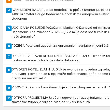
IVAN ŠEDEVI BAJA Poznati hodočasnik-pješak krenuo jutros iz
4
4100 kilometara dugo hodočašće hrvatskim i europskim svetišti
studenom!
UOČI DANA POBJEDE Požežanin Marijan Križanović od ministr
5
Uspomenicu na mimohod 2025. – „Bila mi je čast nositi kninsku z
našu županiju”
POŽEGA Potpisani ugovori za opremanje hladnjače vrijedni 3,3 
6
UPISI U PRVE RAZREDE SREDNJIH ŠKOLA U POŽEGI Trend iz rani
7
nastavljen – apsolutni hit je i dalje Tehnička!
OTVOREN HOTEL ZLATNI LUG „Nije ovo još samo jedna zgrada, o
8
o Slavoniji i tome da se u njoj može nešto stvoriti, priča o tom
graditi na našem selu”
VIDOVCI Požari na krovištima dvije kuće – zbog nevremena ili…
9
POTPORA PROJEKTIMA Uručeni ugovori za razvoj turizma na p
10
slavonske županije vrijedni više od 212 tisuća eura