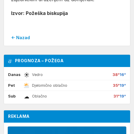
Izvor: Požeška biskupija
← Nazad
PROGNOZA – POŽEGA
☀
Danas
38°
16°
Vedro
Pet
35°
19°
Djelomično oblačno
☁
Sub
31°
19°
Oblačno
REKLAMA