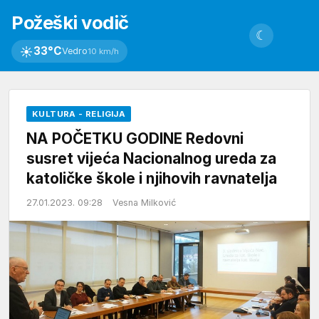
Požeški vodič
☾
☀
33°C
Vedro
10 km/h
KULTURA - RELIGIJA
NA POČETKU GODINE Redovni
susret vijeća Nacionalnog ureda za
katoličke škole i njihovih ravnatelja
27.01.2023. 09:28
Vesna Milković