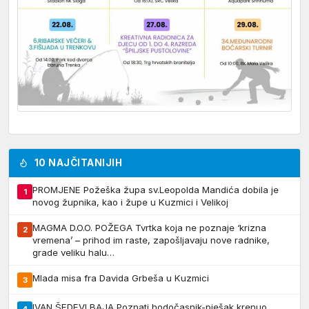
10 NAJČITANIJIH
PROMJENE Požeška župa sv.Leopolda Mandića dobila je
1
novog župnika, kao i župe u Kuzmici i Velikoj
MAGMA D.O.O. POŽEGA Tvrtka koja ne poznaje ‘krizna
2
vremena’ – prihod im raste, zapošljavaju nove radnike,
grade veliku halu…
Mlada misa fra Davida Grbeša u Kuzmici
3
IVAN ŠEDEVI BAJA Poznati hodočasnik-pješak krenuo
4