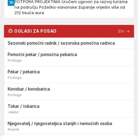
POTPORA PROJEKTIMA Uručeni ugovori za razvoj turizma
10
na području Požeško-slavonske županije vrijedni više od
212 tisuća eura
OGLASI ZA POSAO
SVI →
Sezonski pomoćni radnik / sezonska pomoćna radnica
Pomoćni pekar / pomoćna pekarica
Požega
Pekar / pekarica
Požega
Konobar / konobarica
Požega
Tokar / tokarica
Jakšić
Njegovatelj / njegovateljica starijih i nemoćnih osoba
Resnik