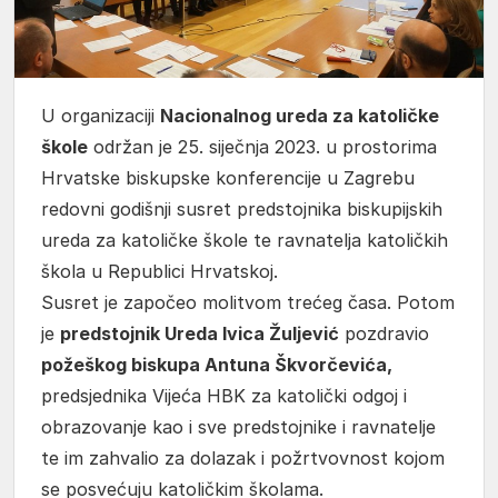
U organizaciji
Nacionalnog ureda za katoličke
škole
održan je 25. siječnja 2023. u prostorima
Hrvatske biskupske konferencije u Zagrebu
redovni godišnji susret predstojnika biskupijskih
ureda za katoličke škole te ravnatelja katoličkih
škola u Republici Hrvatskoj.
Susret je započeo molitvom trećeg časa. Potom
je
predstojnik Ureda Ivica Žuljević
pozdravio
požeškog biskupa Antuna Škvorčevića,
predsjednika Vijeća HBK za katolički odgoj i
obrazovanje kao i sve predstojnike i ravnatelje
te im zahvalio za dolazak i požrtvovnost kojom
se posvećuju katoličkim školama.