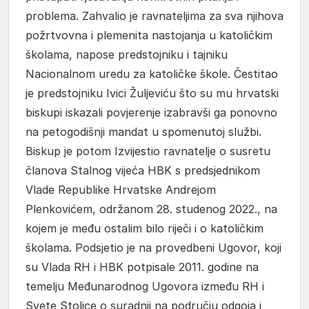
problema. Zahvalio je ravnateljima za sva njihova
požrtvovna i plemenita nastojanja u katoličkim
školama, napose predstojniku i tajniku
Nacionalnom uredu za katoličke škole. Čestitao
je predstojniku Ivici Žuljeviću što su mu hrvatski
biskupi iskazali povjerenje izabravši ga ponovno
na petogodišnji mandat u spomenutoj službi.
Biskup je potom Izvijestio ravnatelje o susretu
članova Stalnog vijeća HBK s predsjednikom
Vlade Republike Hrvatske Andrejom
Plenkovićem, održanom 28. studenog 2022., na
kojem je među ostalim bilo riječi i o katoličkim
školama. Podsjetio je na provedbeni Ugovor, koji
su Vlada RH i HBK potpisale 2011. godine na
temelju Međunarodnog Ugovora između RH i
Svete Stolice o suradnji na području odgoja i