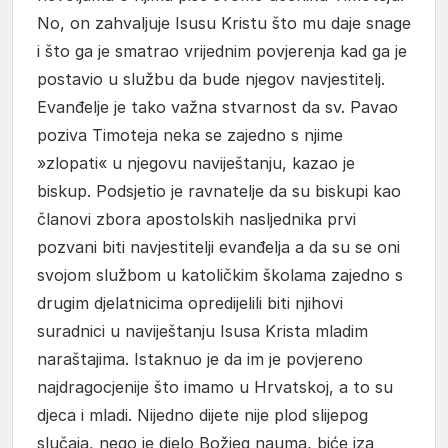
No, on zahvaljuje Isusu Kristu što mu daje snage
i što ga je smatrao vrijednim povjerenja kad ga je
postavio u službu da bude njegov navjestitelj.
Evanđelje je tako važna stvarnost da sv. Pavao
poziva Timoteja neka se zajedno s njime
»zlopati« u njegovu naviještanju, kazao je
biskup. Podsjetio je ravnatelje da su biskupi kao
članovi zbora apostolskih nasljednika prvi
pozvani biti navjestitelji evanđelja a da su se oni
svojom službom u katoličkim školama zajedno s
drugim djelatnicima opredijelili biti njihovi
suradnici u naviještanju Isusa Krista mladim
naraštajima. Istaknuo je da im je povjereno
najdragocjenije što imamo u Hrvatskoj, a to su
djeca i mladi. Nijedno dijete nije plod slijepog
slučaja, nego je djelo Božjeg nauma, biće iza