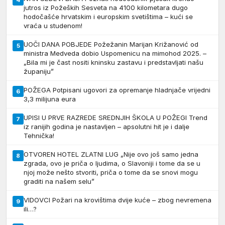
jutros iz Požeških Sesveta na 4100 kilometara dugo
hodočašće hrvatskim i europskim svetištima – kući se
vraća u studenom!
UOČI DANA POBJEDE Požežanin Marijan Križanović od
5
ministra Medveda dobio Uspomenicu na mimohod 2025. –
„Bila mi je čast nositi kninsku zastavu i predstavljati našu
županiju”
POŽEGA Potpisani ugovori za opremanje hladnjače vrijedni
6
3,3 milijuna eura
UPISI U PRVE RAZREDE SREDNJIH ŠKOLA U POŽEGI Trend
7
iz ranijih godina je nastavljen – apsolutni hit je i dalje
Tehnička!
OTVOREN HOTEL ZLATNI LUG „Nije ovo još samo jedna
8
zgrada, ovo je priča o ljudima, o Slavoniji i tome da se u
njoj može nešto stvoriti, priča o tome da se snovi mogu
graditi na našem selu”
VIDOVCI Požari na krovištima dvije kuće – zbog nevremena
9
ili…?