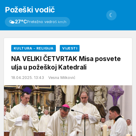
Požeški vodič
☾
🌤
27°C
Pretežno vedro
5 km/h
KULTURA - RELIGIJA
VIJESTI
NA VELIKI ČETVRTAK Misa posvete
ulja u požeškoj Katedrali
18.04.2025. 13:43
Vesna Milković