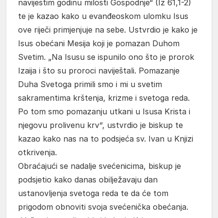
navijestim godinu milosti Gospodnje“ (Iz 61,1-2)
te je kazao kako u evanđeoskom ulomku Isus
ove riječi primjenjuje na sebe. Ustvrdio je kako je
Isus obećani Mesija koji je pomazan Duhom
Svetim. „Na Isusu se ispunilo ono što je prorok
Izaija i što su proroci naviještali. Pomazanje
Duha Svetoga primili smo i mi u svetim
sakramentima krštenja, krizme i svetoga reda.
Po tom smo pomazanju utkani u Isusa Krista i
njegovu prolivenu krv“, ustvrdio je biskup te
kazao kako nas na to podsjeća sv. Ivan u Knjizi
otkrivenja.
Obraćajući se nadalje svećenicima, biskup je
podsjetio kako danas obilježavaju dan
ustanovljenja svetoga reda te da će tom
prigodom obnoviti svoja svećenička obećanja.