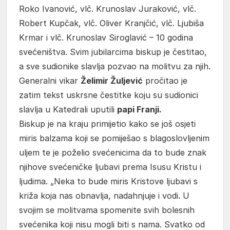
Roko Ivanović, vlč. Krunoslav Juraković, vlč.
Robert Kupčak, vlč. Oliver Kranjčić, vlč. Ljubiša
Krmar i vlč. Krunoslav Siroglavić – 10 godina
svećeništva. Svim jubilarcima biskup je čestitao,
a sve sudionike slavlja pozvao na molitvu za njih.
Generalni vikar
Želimir Žuljević
pročitao je
zatim tekst uskrsne čestitke koju su sudionici
slavlja u Katedrali uputili
papi Franji.
Biskup je na kraju primijetio kako se još osjeti
miris balzama koji se pomiješao s blagoslovljenim
uljem te je poželio svećenicima da to bude znak
njihove svećeničke ljubavi prema Isusu Kristu i
ljudima. „Neka to bude miris Kristove ljubavi s
križa koja nas obnavlja, nadahnjuje i vodi. U
svojim se molitvama spomenite svih bolesnih
svećenika koji nisu mogli biti s nama. Svatko od