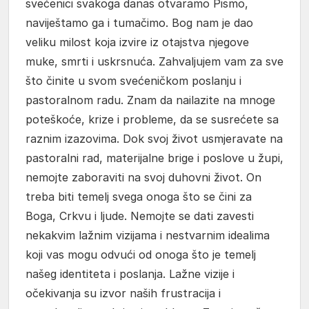
svećenici svakoga danas otvaramo Pismo,
naviještamo ga i tumačimo. Bog nam je dao
veliku milost koja izvire iz otajstva njegove
muke, smrti i uskrsnuća. Zahvaljujem vam za sve
što činite u svom svećeničkom poslanju i
pastoralnom radu. Znam da nailazite na mnoge
poteškoće, krize i probleme, da se susrećete sa
raznim izazovima. Dok svoj život usmjeravate na
pastoralni rad, materijalne brige i poslove u župi,
nemojte zaboraviti na svoj duhovni život. On
treba biti temelj svega onoga što se čini za
Boga, Crkvu i ljude. Nemojte se dati zavesti
nekakvim lažnim vizijama i nestvarnim idealima
koji vas mogu odvući od onoga što je temelj
našeg identiteta i poslanja. Lažne vizije i
očekivanja su izvor naših frustracija i