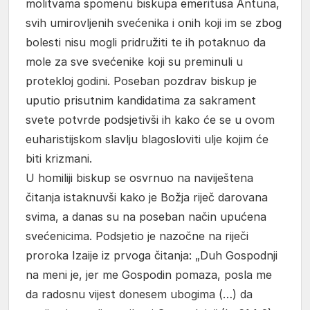
molitvama spomenu biskupa emeritusa Antuna,
svih umirovljenih svećenika i onih koji im se zbog
bolesti nisu mogli pridružiti te ih potaknuo da
mole za sve svećenike koji su preminuli u
protekloj godini. Poseban pozdrav biskup je
uputio prisutnim kandidatima za sakrament
svete potvrde podsjetivši ih kako će se u ovom
euharistijskom slavlju blagosloviti ulje kojim će
biti krizmani.
U homiliji biskup se osvrnuo na naviještena
čitanja istaknuvši kako je Božja riječ darovana
svima, a danas su na poseban način upućena
svećenicima. Podsjetio je nazočne na riječi
proroka Izaije iz prvoga čitanja: „Duh Gospodnji
na meni je, jer me Gospodin pomaza, posla me
da radosnu vijest donesem ubogima (…) da