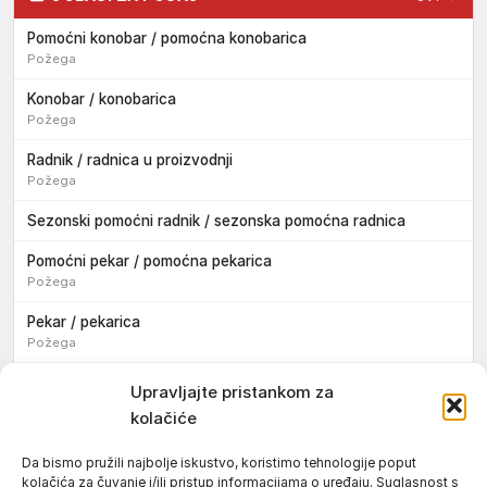
Pomoćni konobar / pomoćna konobarica
Požega
Konobar / konobarica
Požega
Radnik / radnica u proizvodnji
Požega
Sezonski pomoćni radnik / sezonska pomoćna radnica
Pomoćni pekar / pomoćna pekarica
Požega
Pekar / pekarica
Požega
Konobar / konobarica
Upravljajte pristankom za
Požega
kolačiće
Velika
Da bismo pružili najbolje iskustvo, koristimo tehnologije poput
kolačića za čuvanje i/ili pristup informacijama o uređaju. Suglasnost s
Tokar / tokarica