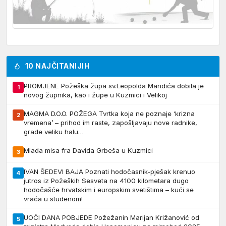
10 NAJČITANIJIH
PROMJENE Požeška župa sv.Leopolda Mandića dobila je
1
novog župnika, kao i župe u Kuzmici i Velikoj
MAGMA D.O.O. POŽEGA Tvrtka koja ne poznaje ‘krizna
2
vremena’ – prihod im raste, zapošljavaju nove radnike,
grade veliku halu…
Mlada misa fra Davida Grbeša u Kuzmici
3
IVAN ŠEDEVI BAJA Poznati hodočasnik-pješak krenuo
4
jutros iz Požeških Sesveta na 4100 kilometara dugo
hodočašće hrvatskim i europskim svetištima – kući se
vraća u studenom!
UOČI DANA POBJEDE Požežanin Marijan Križanović od
5