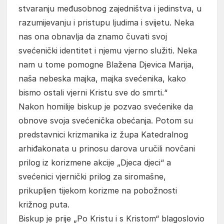
stvaranju međusobnog zajedništva i jedinstva, u
razumijevanju i pristupu ljudima i svijetu. Neka
nas ona obnavlja da znamo čuvati svoj
svećenički identitet i njemu vjerno služiti. Neka
nam u tome pomogne Blažena Djevica Marija,
naša nebeska majka, majka svećenika, kako
bismo ostali vjerni Kristu sve do smrti.“
Nakon homilije biskup je pozvao svećenike da
obnove svoja svećenička obećanja. Potom su
predstavnici krizmanika iz župa Katedralnog
arhiđakonata u prinosu darova uručili novčani
prilog iz korizmene akcije „Djeca djeci“ a
svećenici vjernički prilog za siromašne,
prikupljen tijekom korizme na pobožnosti
križnog puta.
Biskup je prije „Po Kristu i s Kristom“ blagoslovio