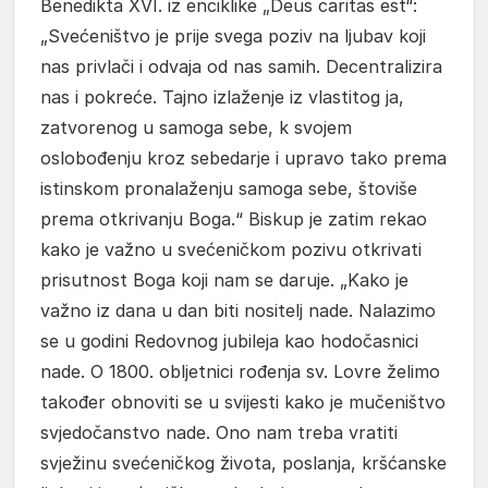
Benedikta XVI. iz enciklike „Deus caritas est“:
„Svećeništvo je prije svega poziv na ljubav koji
nas privlači i odvaja od nas samih. Decentralizira
nas i pokreće. Tajno izlaženje iz vlastitog ja,
zatvorenog u samoga sebe, k svojem
oslobođenju kroz sebedarje i upravo tako prema
istinskom pronalaženju samoga sebe, štoviše
prema otkrivanju Boga.“ Biskup je zatim rekao
kako je važno u svećeničkom pozivu otkrivati
prisutnost Boga koji nam se daruje. „Kako je
važno iz dana u dan biti nositelj nade. Nalazimo
se u godini Redovnog jubileja kao hodočasnici
nade. O 1800. obljetnici rođenja sv. Lovre želimo
također obnoviti se u svijesti kako je mučeništvo
svjedočanstvo nade. Ono nam treba vratiti
svježinu svećeničkog života, poslanja, kršćanske