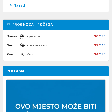
← Nazad
PROGNOZA – POŽEGA
🌦
Danas
30°
19°
Pljuskovi
🌤
Ned
32°
14°
Pretežno vedro
☀
Pon
34°
13°
Vedro
REKLAMA