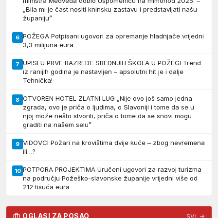
ministra Medveda dobio Uspomenicu na mimohod 2025. –
„Bila mi je čast nositi kninsku zastavu i predstavljati našu
županiju”
POŽEGA Potpisani ugovori za opremanje hladnjače vrijedni
6
3,3 milijuna eura
UPISI U PRVE RAZREDE SREDNJIH ŠKOLA U POŽEGI Trend
7
iz ranijih godina je nastavljen – apsolutni hit je i dalje
Tehnička!
OTVOREN HOTEL ZLATNI LUG „Nije ovo još samo jedna
8
zgrada, ovo je priča o ljudima, o Slavoniji i tome da se u
njoj može nešto stvoriti, priča o tome da se snovi mogu
graditi na našem selu”
VIDOVCI Požari na krovištima dvije kuće – zbog nevremena
9
ili…?
POTPORA PROJEKTIMA Uručeni ugovori za razvoj turizma
10
na području Požeško-slavonske županije vrijedni više od
212 tisuća eura
OGLASI ZA POSAO
SVI →