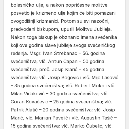
bolesničko ulje, a nakon popričesne molitve
posvetio je krizmeno ulje kojim će biti pomazani
ovogodišnji krizmanici. Potom su svi nazočni,
predvođeni biskupom, uputili Molitvu Jubileja.
Nakon toga biskup je obznanio imena svećenika
koji ove godine slave jubileje svoga svećeničkog
ređenja. Msgr. Ivan Štrebanac – 56. godina
svećeništva; vlč. Antun Capan – 50 godina
svećeništva; preč. Josip Klarić – 45 godina
svećeništva; vlč. Josip Bogović i vlč. Mijo Lasović
– 35 godina svećeništva; vlč. Robert Mokri i vlč.
Milan Vidaković – 30 godina svećeništva; vlč.
Goran Kovačević – 25 godina svećeništva; vlč.
Patrik Alatić – 20 godina svećeništva; vlč. Josip
Marić, vlč. Marijan Pavelić i vlč. Augustin Tašić –
15 godina svećeništva; vlč. Marko Čubelić, vlč.