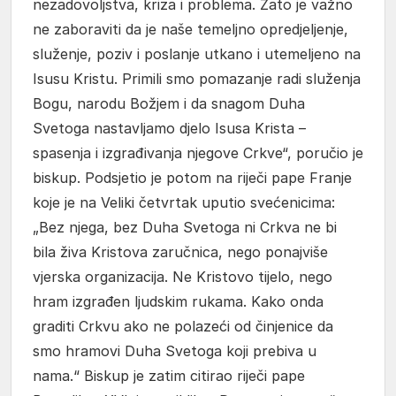
nezadovoljstva, kriza i problema. Zato je važno
ne zaboraviti da je naše temeljno opredjeljenje,
služenje, poziv i poslanje utkano i utemeljeno na
Isusu Kristu. Primili smo pomazanje radi služenja
Bogu, narodu Božjem i da snagom Duha
Svetoga nastavljamo djelo Isusa Krista –
spasenja i izgrađivanja njegove Crkve“, poručio je
biskup. Podsjetio je potom na riječi pape Franje
koje je na Veliki četvrtak uputio svećenicima:
„Bez njega, bez Duha Svetoga ni Crkva ne bi
bila živa Kristova zaručnica, nego ponajviše
vjerska organizacija. Ne Kristovo tijelo, nego
hram izgrađen ljudskim rukama. Kako onda
graditi Crkvu ako ne polazeći od činjenice da
smo hramovi Duha Svetoga koji prebiva u
nama.“ Biskup je zatim citirao riječi pape