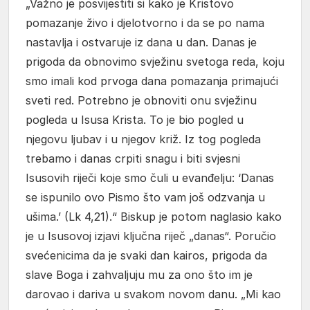
„Važno je posvijestiti si kako je Kristovo
pomazanje živo i djelotvorno i da se po nama
nastavlja i ostvaruje iz dana u dan. Danas je
prigoda da obnovimo svježinu svetoga reda, koju
smo imali kod prvoga dana pomazanja primajući
sveti red. Potrebno je obnoviti onu svježinu
pogleda u Isusa Krista. To je bio pogled u
njegovu ljubav i u njegov križ. Iz tog pogleda
trebamo i danas crpiti snagu i biti svjesni
Isusovih riječi koje smo čuli u evanđelju: ‘Danas
se ispunilo ovo Pismo što vam još odzvanja u
ušima.’ (Lk 4,21).“ Biskup je potom naglasio kako
je u Isusovoj izjavi ključna riječ „danas“. Poručio
svećenicima da je svaki dan kairos, prigoda da
slave Boga i zahvaljuju mu za ono što im je
darovao i dariva u svakom novom danu. „Mi kao