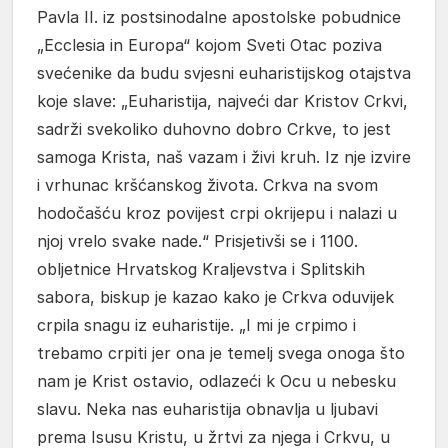
Pavla II. iz postsinodalne apostolske pobudnice
„Ecclesia in Europa“ kojom Sveti Otac poziva
svećenike da budu svjesni euharistijskog otajstva
koje slave: „Euharistija, najveći dar Kristov Crkvi,
sadrži svekoliko duhovno dobro Crkve, to jest
samoga Krista, naš vazam i živi kruh. Iz nje izvire
i vrhunac kršćanskog života. Crkva na svom
hodočašću kroz povijest crpi okrijepu i nalazi u
njoj vrelo svake nade.“ Prisjetivši se i 1100.
obljetnice Hrvatskog Kraljevstva i Splitskih
sabora, biskup je kazao kako je Crkva oduvijek
crpila snagu iz euharistije. „I mi je crpimo i
trebamo crpiti jer ona je temelj svega onoga što
nam je Krist ostavio, odlazeći k Ocu u nebesku
slavu. Neka nas euharistija obnavlja u ljubavi
prema Isusu Kristu, u žrtvi za njega i Crkvu, u