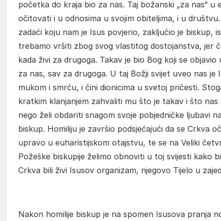
početka do kraja bio za nas. Taj božanski „za nas“ u e
očitovati i u odnosima u svojim obiteljima, i u društvu. 
zadaći koju nam je Isus povjerio, zaključio je biskup, i
trebamo vršiti zbog svog vlastitog dostojanstva, jer č
kada živi za drugoga. Takav je bio Bog koji se objavio 
za nas, sav za drugoga. U taj Božji svijet uveo nas je 
mukom i smrću, i čini dionicima u svetoj pričesti. Stog
kratkim klanjanjem zahvaliti mu što je takav i što nas
nego želi obdariti snagom svoje pobjedničke ljubavi n
biskup. Homiliju je završio podsjećajući da se Crkva oč
upravo u euharistijskom otajstvu, te se na Veliki četvr
Požeške biskupije želimo obnoviti u toj svijesti kako
Crkva bili živi Isusov organizam, njegovo Tijelo u zaj
Nakon homilije biskup je na spomen Isusova pranja n