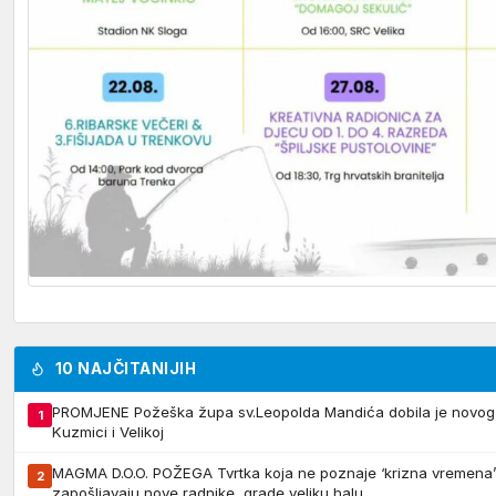
10 NAJČITANIJIH
PROMJENE Požeška župa sv.Leopolda Mandića dobila je novog 
1
Kuzmici i Velikoj
MAGMA D.O.O. POŽEGA Tvrtka koja ne poznaje ‘krizna vremena’ 
2
zapošljavaju nove radnike, grade veliku halu…