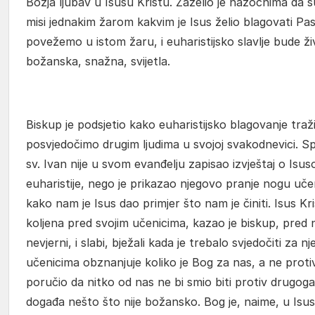
Božja ljubav u Isusu Kristu. Zaželio je nazočnima da s
misi jednakim žarom kakvim je Isus želio blagovati Pa
povežemo u istom žaru, i euharistijsko slavlje bude ž
božanska, snažna, svijetla.
Biskup je podsjetio kako euharistijsko blagovanje traž
posvjedočimo drugim ljudima u svojoj svakodnevici. 
sv. Ivan nije u svom evanđelju zapisao izvještaj o Isu
euharistije, nego je prikazao njegovo pranje nogu učen
kako nam je Isus dao primjer što nam je činiti. Isus Kr
koljena pred svojim učenicima, kazao je biskup, pred njih
nevjerni, i slabi, bježali kada je trebalo svjedočiti za 
učenicima obznanjuje koliko je Bog za nas, a ne protiv
poručio da nitko od nas ne bi smio biti protiv drugoga
događa nešto što nije božansko. Bog je, naime, u Isus