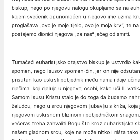
biskup, nego po njegovu nalogu okupljamo se na euhari
kojem svećenik opunomoćen u njegovo ime uzima kruh
proglašava „ovo je moje tijelo, ovo je moja krv“, te na 
postajemo dionici njegova „za nas“ jačeg od smrti.
Tumačeći euharistijsko otajstvo biskup je ustvrdio ka
spomen, nego Isusov spomen-čin, jer on nije odsutan 
prisutan kao uskrsli pobjednik među nama i daje učin
riječima, koji djeluje u njegovoj osobi, kako uči II. vati
Samom Isusu Kristu stalo je do toga da budemo nahr
želudcu, nego u srcu njegovom ljubavlju s križa, koja j
njegovom uskrsnom blizinom i pobjedničkom snagom.
večeras treba zahvaliti Bogu što kroz euharistijska sl
našem gladnom srcu, koje ne može nitko i ništa tako 