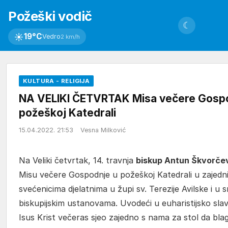
Požeški vodič
☾
☀
19°C
Vedro
2 km/h
KULTURA - RELIGIJA
NA VELIKI ČETVRTAK Misa večere Gosp
požeškoj Katedrali
15.04.2022. 21:53
Vesna Milković
Na Veliki četvrtak, 14. travnja
biskup Antun Škvorče
Misu večere Gospodnje u požeškoj Katedrali u zajedn
svećenicima djelatnima u župi sv. Terezije Avilske i u s
biskupijskim ustanovama. Uvodeći u euharistijsko slavl
Isus Krist večeras sjeo zajedno s nama za stol da bl