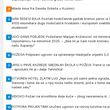
Mlada misa fra Davida Grbeša u Kuzmici
3
IVAN ŠEDEVI BAJA Poznati hodočasnik-pješak krenuo jutros iz
4
4100 kilometara dugo hodočašće hrvatskim i europskim svetišti
studenom!
UOČI DANA POBJEDE Požežanin Marijan Križanović od ministr
5
Uspomenicu na mimohod 2025. – „Bila mi je čast nositi kninsku z
našu županiju”
POŽEGA Potpisani ugovori za opremanje hladnjače vrijedni 3,3 
6
UPISI U PRVE RAZREDE SREDNJIH ŠKOLA U POŽEGI Trend iz ranij
7
– apsolutni hit je i dalje Tehnička!
OTVOREN HOTEL ZLATNI LUG „Nije ovo još samo jedna zgrada, o
8
Slavoniji i tome da se u njoj može nešto stvoriti, priča o tome d
našem selu”
VIDOVCI Požari na krovištima dvije kuće – zbog nevremena ili…
9
POTPORA PROJEKTIMA Uručeni ugovori za razvoj turizma na p
10