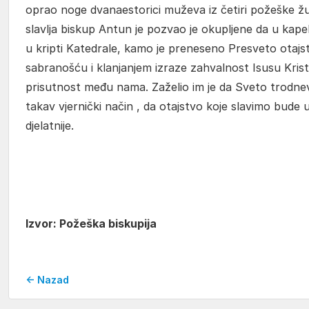
oprao noge dvanaestorici muževa iz četiri požeške ž
slavlja biskup Antun je pozvao je okupljene da u kapeli
u kripti Katedrale, kamo je preneseno Presveto otajs
sabranošću i klanjanjem izraze zahvalnost Isusu Krist
prisutnost među nama. Zaželio im je da Sveto trodne
takav vjernički način , da otajstvo koje slavimo bude 
djelatnije.
Izvor: Požeška biskupija
← Nazad