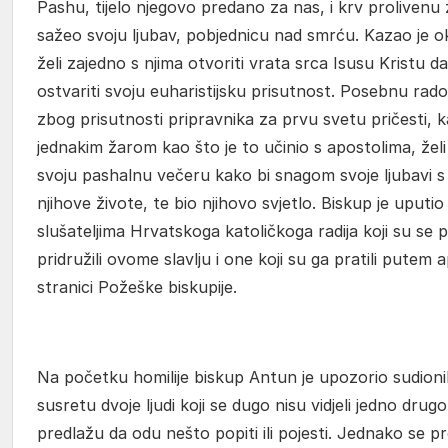
Pashu, tijelo njegovo predano za nas, i krv prolivenu 
sažeo svoju ljubav, pobjednicu nad smrću. Kazao je 
želi zajedno s njima otvoriti vrata srca Isusu Kristu
ostvariti svoju euharistijsku prisutnost. Posebnu rado
zbog prisutnosti pripravnika za prvu svetu pričesti, k
jednakim žarom kao što je to učinio s apostolima, želi 
svoju pashalnu večeru kako bi snagom svoje ljubavi s
njihove živote, te bio njihovo svjetlo. Biskup je uputi
slušateljima Hrvatskoga katoličkoga radija koji su se
pridružili ovome slavlju i one koji su ga pratili putem 
stranici Požeške biskupije.
Na početku homilije biskup Antun je upozorio sudionik
susretu dvoje ljudi koji se dugo nisu vidjeli jedno drug
predlažu da odu nešto popiti ili pojesti. Jednako se p