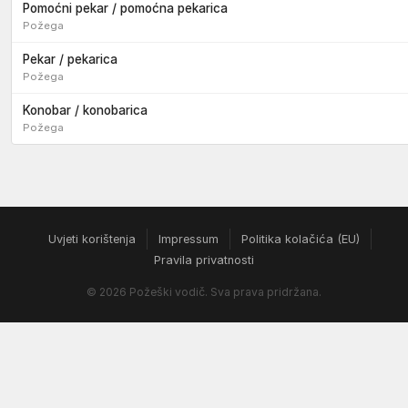
Pomoćni pekar / pomoćna pekarica
Požega
Pekar / pekarica
Požega
Konobar / konobarica
Požega
Uvjeti korištenja
Impressum
Politika kolačića (EU)
Pravila privatnosti
© 2026 Požeški vodič. Sva prava pridržana.