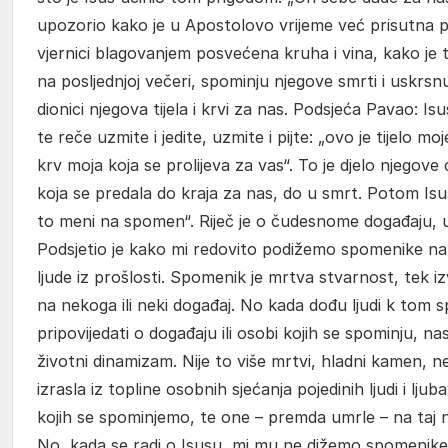
upozorio kako je u Apostolovo vrijeme već prisutna p
vjernici blagovanjem posvećena kruha i vina, kako je
na posljednjoj večeri, spominju njegove smrti i uskrsn
dionici njegova tijela i krvi za nas. Podsjeća Pavao: Is
te reče uzmite i jedite, uzmite i pijte: „ovo je tijelo mo
krv moja koja se prolijeva za vas“. To je djelo njegove
koja se predala do kraja za nas, do u smrt. Potom Isus
to meni na spomen“. Riječ je o čudesnome događaju, u
Podsjetio je kako mi redovito podižemo spomenike na 
ljude iz prošlosti. Spomenik je mrtva stvarnost, tek iz
na nekoga ili neki događaj. No kada dođu ljudi k tom
pripovijedati o događaju ili osobi kojih se spominju, na
životni dinamizam. Nije to više mrtvi, hladni kamen, 
izrasla iz topline osobnih sjećanja pojedinih ljudi i l
kojih se spominjemo, te one – premda umrle – na taj n
No, kada se radi o Isusu, mi mu ne dižemo spomenike,