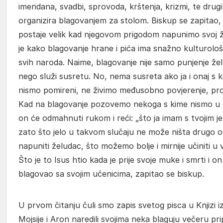
imendana, svadbi, sprovoda, krštenja, krizmi, te drug
organizira blagovanjem za stolom. Biskup se zapitao, j
postaje velik kad njegovom prigodom napunimo svoj 
je kako blagovanje hrane i pića ima snažno kulturolo
svih naroda. Naime, blagovanje nije samo punjenje ž
nego služi susretu. No, nema susreta ako ja i onaj s 
nismo pomireni, ne živimo međusobno povjerenje, pro
Kad na blagovanje pozovemo nekoga s kime nismo u
on će odmahnuti rukom i reći: „što ja imam s tvojim je
zato što jelo u takvom slučaju ne može ništa drugo ost
napuniti želudac, što možemo bolje i mirnije učiniti u
Što je to Isus htio kada je prije svoje muke i smrti i on 
blagovao sa svojim učenicima, zapitao se biskup.
U prvom čitanju čuli smo zapis svetog pisca u Knjizi i
Mojsije i Aron naredili svojima neka blaguju večeru pr