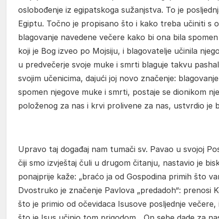
oslobođenje iz egipatskoga sužanjstva. To je posljedn
Egiptu. Točno je propisano što i kako treba učiniti s
blagovanje navedene večere kako bi ona bila spomen
koji je Bog izveo po Mojsiju, i blagovatelje učinila njeg
u predvečerje svoje muke i smrti blaguje takvu pasha
svojim učenicima, dajući joj novo značenje: blagovanj
spomen njegove muke i smrti, postaje se dionikom nje
položenog za nas i krvi prolivene za nas, ustvrdio je 
Upravo taj događaj nam tumači sv. Pavao u svojoj Pos
čiji smo izvještaj čuli u drugom čitanju, nastavio je bi
ponajprije kaže: „braćo ja od Gospodina primih što v
Dvostruko je značenje Pavlova „predadoh“: prenosi 
što je primio od očevidaca Isusove posljednje večere,
što je Isus učinio tom prigodom. „On sebe dade za nas