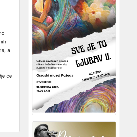
mo
nih
ra, a
je će