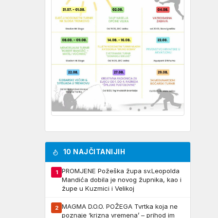
10 NAJČITANIJIH
PROMJENE Požeška župa sv.Leopolda
1
Mandića dobila je novog župnika, kao i
župe u Kuzmici i Velikoj
MAGMA D.O.O. POŽEGA Tvrtka koja ne
2
poznaje ‘krizna vremena’ – prihod im