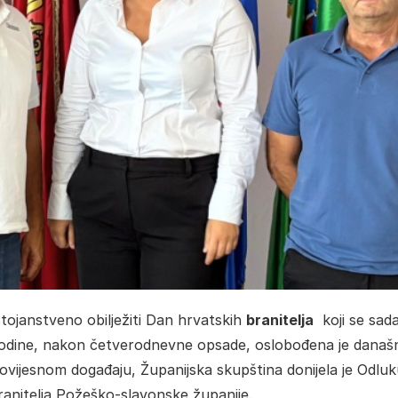
tojanstveno obilježiti Dan hrvatskih
branitelja
koji se sad
odine, nakon četverodnevne opsade, oslobođena je današ
ovijesnom događaju, Županijska skupština donijela je Odlu
ranitelja Požeško-slavonske županije.