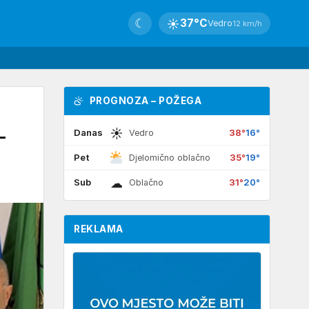
☾
☀
37°C
Vedro
12 km/h
PROGNOZA – POŽEGA
☀
-
Danas
38°
16°
Vedro
Pet
35°
19°
Djelomično oblačno
☁
Sub
31°
20°
Oblačno
REKLAMA