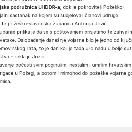
jska podružnica UHDDR-a
, dok je pokrovitelj Požeško-
jalni sastanak na kojem su sudjelovali članovi udruge
te požeško-slavonska županica Antonija Jozić.
panije prilika je da se s poštovanjem prisjetimo te zahvali
rvatske. Oslobađanje današnje vojarne bilo je jedno od ključ
vinskog rata, to je dan koji je tada ulio nadu u bolje sut
tva – rekla je Jozić.
davanje počasti svim poginulim, nestalim i umrlim hrvatskim
 brigade u Požegi, a potom i mimohod do požeške vojarne gd
 misa.