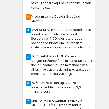
raste, zapošljavaju nove radnike, grade
veliku halu…
Mlada misa fra Davida Grbeša u
3
Kuzmici
IVAN ŠEDEVI BAJA Poznati hodočasnik-
4
pješak krenuo jutros iz Požeških
Sesveta na 4100 kilometara dugo
hodočašće hrvatskim i europskim
svetištima – kući se vraća u studenom!
UOČI DANA POBJEDE Požežanin
5
Marijan Križanović od ministra Medveda
dobio Uspomenicu na mimohod 2025. –
„Bila mi je čast nositi kninsku zastavu i
predstavljati našu županiju”
POŽEGA Potpisani ugovori za
6
opremanje hladnjače vrijedni 3,3
milijuna eura
UPISI U PRVE RAZREDE SREDNJIH
7
ŠKOLA U POŽEGI Trend iz ranijih