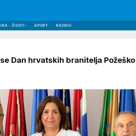
IKA - ŽIVOT
SPORT
RAZNO
▾
▾
e se Dan hrvatskih branitelja Požeško