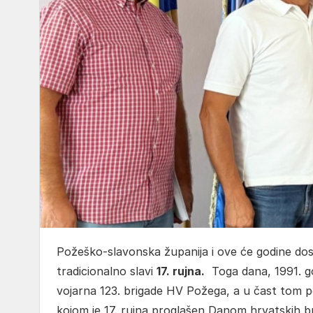
Požeško-slavonska županija i ove će godine dos
tradicionalno slavi
17. rujna.
Toga dana, 1991. g
vojarna 123. brigade HV Požega, a u čast tom p
kojom je 17. rujna proglašen Danom hrvatskih b