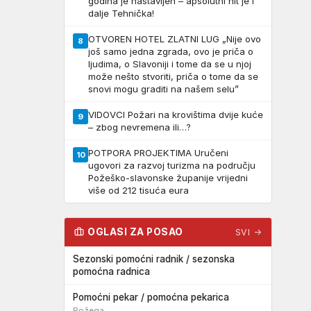
godina je nastavljen – apsolutni hit je i
dalje Tehnička!
OTVOREN HOTEL ZLATNI LUG „Nije ovo
8
još samo jedna zgrada, ovo je priča o
ljudima, o Slavoniji i tome da se u njoj
može nešto stvoriti, priča o tome da se
snovi mogu graditi na našem selu”
VIDOVCI Požari na krovištima dvije kuće
9
– zbog nevremena ili…?
POTPORA PROJEKTIMA Uručeni
10
ugovori za razvoj turizma na području
Požeško-slavonske županije vrijedni
više od 212 tisuća eura
OGLASI ZA POSAO
SVI →
Sezonski pomoćni radnik / sezonska
pomoćna radnica
Pomoćni pekar / pomoćna pekarica
Požega