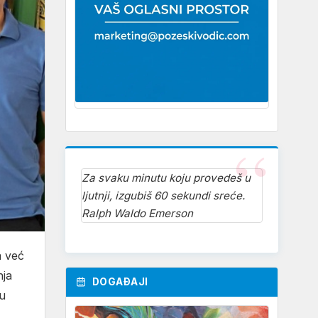
Za svaku minutu koju provedeš u
ljutnji, izgubiš 60 sekundi sreće.
Ralph Waldo Emerson
a već
nja
DOGAĐAJI
ku