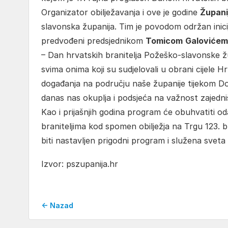
Organizator obilježavanja i ove je godine
Župani
slavonska županija. Tim je povodom održan inici
predvođeni predsjednikom
Tomicom
Galovićem
– Dan hrvatskih branitelja Požeško-slavonske žu
svima onima koji su sudjelovali u obrani cijele H
događanja na području naše županije tijekom Domo
danas nas okuplja i podsjeća na važnost zajedniš
Kao i prijašnjih godina program će obuhvatiti o
braniteljima kod spomen obilježja na Trgu 123.
biti nastavljen prigodni program i služena sveta
Izvor: pszupanija.hr
← Nazad