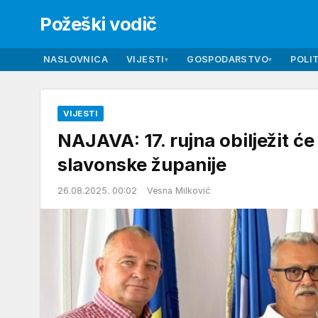
Požeški vodič
NASLOVNICA
VIJESTI
GOSPODARSTVO
POLIT
▾
▾
VIJESTI
NAJAVA: 17. rujna obilježit ć
slavonske županije
26.08.2025. 00:02
Vesna Milković