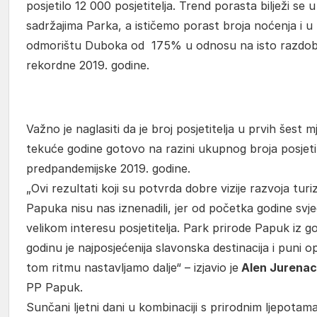
posjetilo 12 000 posjetitelja. Trend porasta bilježi se 
sadržajima Parka, a ističemo porast broja noćenja i 
odmorištu Duboka od 175% u odnosu na isto razdob
rekordne 2019. godine.
Važno je naglasiti da je broj posjetitelja u prvih šest m
tekuće godine gotovo na razini ukupnog broja posjetit
predpandemijske 2019. godine.
„Ovi rezultati koji su potvrda dobre vizije razvoja tur
Papuka nisu nas iznenadili, jer od početka godine svj
velikom interesu posjetitelja. Park prirode Papuk iz g
godinu je najposjećenija slavonska destinacija i puni 
tom ritmu nastavljamo dalje“ – izjavio je
Alen Jurenac
PP Papuk.
Sunčani ljetni dani u kombinaciji s prirodnim ljepotama