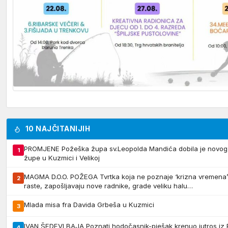
10 NAJČITANIJIH
PROMJENE Požeška župa sv.Leopolda Mandića dobila je novog 
1
župe u Kuzmici i Velikoj
MAGMA D.O.O. POŽEGA Tvrtka koja ne poznaje ‘krizna vremena’ 
2
raste, zapošljavaju nove radnike, grade veliku halu…
Mlada misa fra Davida Grbeša u Kuzmici
3
IVAN ŠEDEVI BAJA Poznati hodočasnik-pješak krenuo jutros iz
4