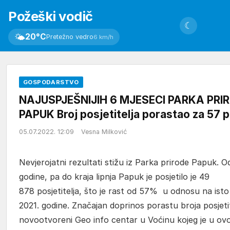
Požeški vodič
☾
🌤
20°C
Pretežno vedro
6 km/h
GOSPODARSTVO
NAJUSPJEŠNIJIH 6 MJESECI PARKA PRI
PAPUK Broj posjetitelja porastao za 57 
05.07.2022. 12:09
Vesna Milković
Nevjerojatni rezultati stižu iz Parka prirode Papuk. 
godine, pa do kraja lipnja Papuk je posjetilo je 49
878 posjetitelja, što je rast od 57% u odnosu na isto
2021. godine. Značajan doprinos porastu broja posjetite
novootvoreni Geo info centar u Voćinu kojeg je u ovo