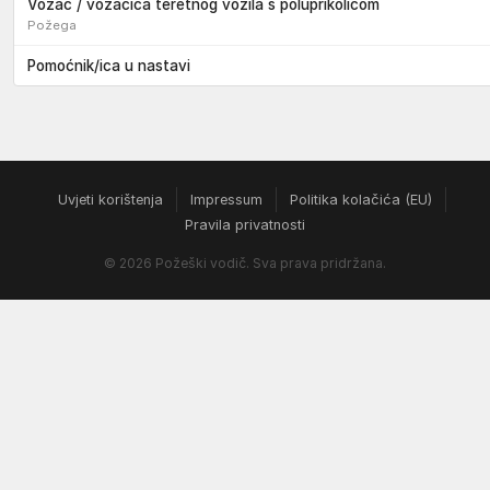
Vozač / vozačica teretnog vozila s poluprikolicom
Požega
Pomoćnik/ica u nastavi
Uvjeti korištenja
Impressum
Politika kolačića (EU)
Pravila privatnosti
© 2026 Požeški vodič. Sva prava pridržana.