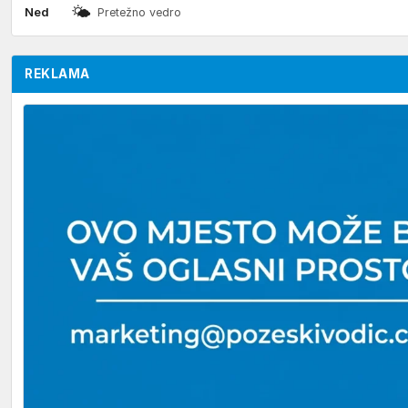
🌤
Ned
Pretežno vedro
REKLAMA