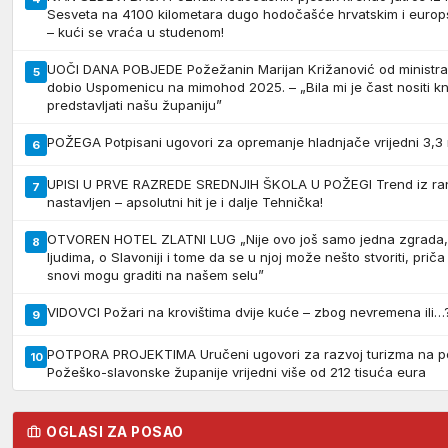
Sesveta na 4100 kilometara dugo hodočašće hrvatskim i europs
– kući se vraća u studenom!
UOČI DANA POBJEDE Požežanin Marijan Križanović od ministr
5
dobio Uspomenicu na mimohod 2025. – „Bila mi je čast nositi kn
predstavljati našu županiju”
POŽEGA Potpisani ugovori za opremanje hladnjače vrijedni 3,3 
6
UPISI U PRVE RAZREDE SREDNJIH ŠKOLA U POŽEGI Trend iz rani
7
nastavljen – apsolutni hit je i dalje Tehnička!
OTVOREN HOTEL ZLATNI LUG „Nije ovo još samo jedna zgrada, 
8
ljudima, o Slavoniji i tome da se u njoj može nešto stvoriti, prič
snovi mogu graditi na našem selu”
VIDOVCI Požari na krovištima dvije kuće – zbog nevremena ili…
9
POTPORA PROJEKTIMA Uručeni ugovori za razvoj turizma na p
10
Požeško-slavonske županije vrijedni više od 212 tisuća eura
OGLASI ZA POSAO