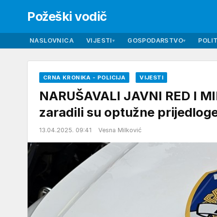
Požeški vodič
NASLOVNICA
VIJESTI
GOSPODARSTVO
POLIT
▾
▾
CRNA KRONIKA - POLICIJA
VIJESTI
NARUŠAVALI JAVNI RED I MIR
zaradili su optužne prijedloge
13.04.2025. 09:41
Vesna Milković