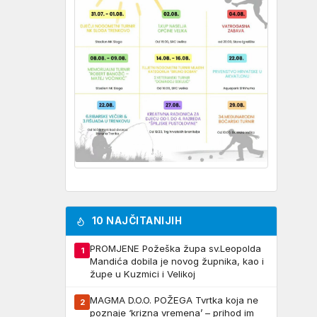
10 NAJČITANIJIH
PROMJENE Požeška župa sv.Leopolda
1
Mandića dobila je novog župnika, kao i
župe u Kuzmici i Velikoj
MAGMA D.O.O. POŽEGA Tvrtka koja ne
2
poznaje ‘krizna vremena’ – prihod im