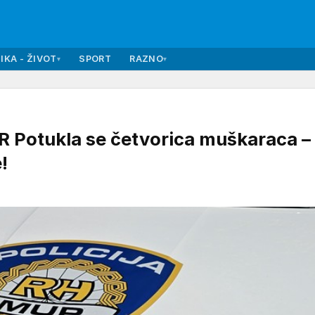
IKA - ŽIVOT
SPORT
RAZNO
▾
▾
 Potukla se četvorica muškaraca –
!