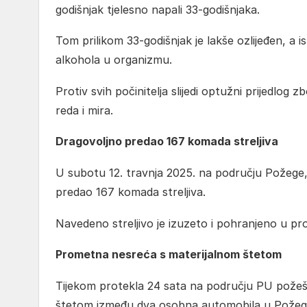
godišnjak tjelesno napali 33-godišnjaka.
Tom prilikom 33-godišnjak je lakše ozlijeđen, a i
alkohola u organizmu.
Protiv svih počinitelja slijedi optužni prijedlog
reda i mira.
Dragovoljno predao 167 komada streljiva
U subotu 12. travnja 2025. na području Požege, 
predao 167 komada streljiva.
Navedeno streljivo je izuzeto i pohranjeno u pros
Prometna nesreća s materijalnom štetom
Tijekom protekla 24 sata na području PU pože
štetom između dva osobna automobila u Požegi 