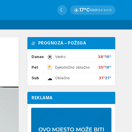
☾
☀
17°C
Vedro
4 km/h
PROGNOZA – POŽEGA
☀
Danas
38°
16°
Vedro
Pet
35°
19°
Djelomično oblačno
☁
Sub
31°
21°
Oblačno
REKLAMA