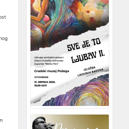
ost
vnog
om