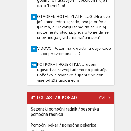
godina je nastavljen – apsolutni hit je i
dalje Tehnička!
OTVOREN HOTEL ZLATNI LUG „Nije ovo
8
još samo jedna zgrada, ovo je priča o
ljudima, o Slavoniji i tome da se u njoj
može nešto stvoriti, priča o tome da se
snovi mogu graditi na našem selu”
VIDOVCI Požari na krovištima dvije kuće
9
– zbog nevremena ili…?
POTPORA PROJEKTIMA Uručeni
10
ugovori za razvoj turizma na području
Požeško-slavonske županije vrijedni
više od 212 tisuća eura
OGLASI ZA POSAO
SVI →
Sezonski pomoćni radnik / sezonska
pomoćna radnica
Pomoćni pekar / pomoćna pekarica
Požega