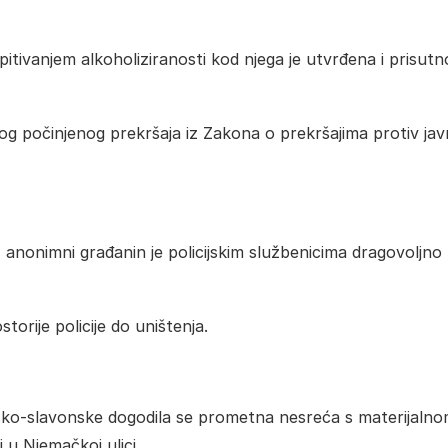
spitivanjem alkoholiziranosti kod njega je utvrđena i prisutn
 zbog počinjenog prekršaja iz Zakona o prekršajima protiv ja
anonimni građanin je policijskim službenicima dragovoljno
torije policije do uništenja.
ško-slavonske dogodila se prometna nesreća s materijaln
u Njemačkoj ulici.