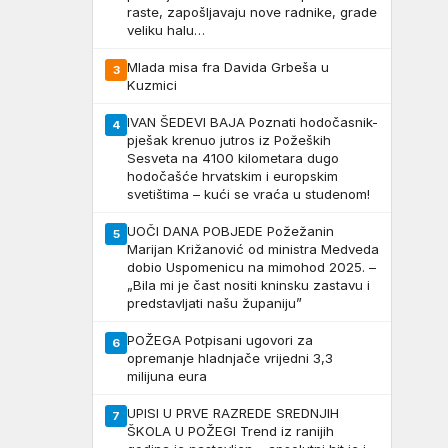
raste, zapošljavaju nove radnike, grade
veliku halu…
Mlada misa fra Davida Grbeša u
3
Kuzmici
IVAN ŠEDEVI BAJA Poznati hodočasnik-
4
pješak krenuo jutros iz Požeških
Sesveta na 4100 kilometara dugo
hodočašće hrvatskim i europskim
svetištima – kući se vraća u studenom!
UOČI DANA POBJEDE Požežanin
5
Marijan Križanović od ministra Medveda
dobio Uspomenicu na mimohod 2025. –
„Bila mi je čast nositi kninsku zastavu i
predstavljati našu županiju”
POŽEGA Potpisani ugovori za
6
opremanje hladnjače vrijedni 3,3
milijuna eura
UPISI U PRVE RAZREDE SREDNJIH
7
ŠKOLA U POŽEGI Trend iz ranijih