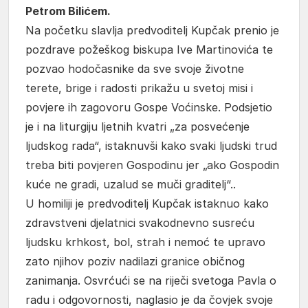
Petrom Bilićem.
Na početku slavlja predvoditelj Kupčak prenio je
pozdrave požeškog biskupa Ive Martinovića te
pozvao hodočasnike da sve svoje životne
terete, brige i radosti prikažu u svetoj misi i
povjere ih zagovoru Gospe Voćinske. Podsjetio
je i na liturgiju ljetnih kvatri „za posvećenje
ljudskog rada“, istaknuvši kako svaki ljudski trud
treba biti povjeren Gospodinu jer „ako Gospodin
kuće ne gradi, uzalud se muči graditelj“..
U homiliji je predvoditelj Kupčak istaknuo kako
zdravstveni djelatnici svakodnevno susreću
ljudsku krhkost, bol, strah i nemoć te upravo
zato njihov poziv nadilazi granice običnog
zanimanja. Osvrćući se na riječi svetoga Pavla o
radu i odgovornosti, naglasio je da čovjek svoje