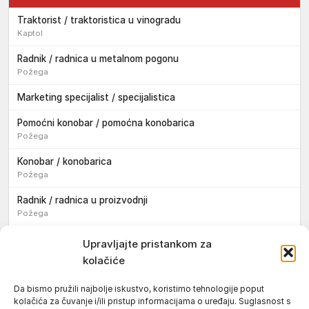
Traktorist / traktoristica u vinogradu
Kaptol
Radnik / radnica u metalnom pogonu
Požega
Marketing specijalist / specijalistica
Pomoćni konobar / pomoćna konobarica
Požega
Konobar / konobarica
Požega
Radnik / radnica u proizvodnji
Požega
Sezonski pomoćni radnik / sezonska pomoćna radnica
Upravljajte pristankom za
kolačiće
Pomoćni pekar / pomoćna pekarica
Požega
Da bismo pružili najbolje iskustvo, koristimo tehnologije poput
kolačića za čuvanje i/ili pristup informacijama o uređaju. Suglasnost s
Pekar / pekarica