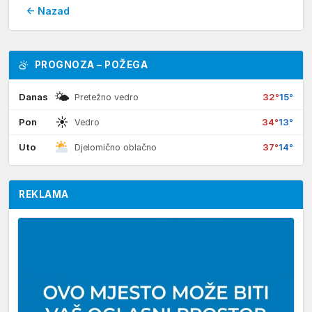
← Nazad
PROGNOZA – POŽEGA
🌤
Danas
32°
15°
Pretežno vedro
☀
Pon
34°
13°
Vedro
Uto
37°
14°
Djelomično oblačno
REKLAMA