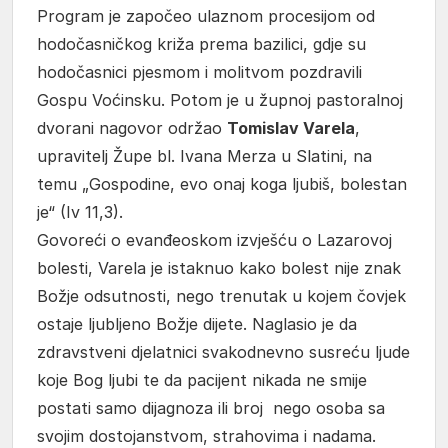
Program je započeo ulaznom procesijom od
hodočasničkog križa prema bazilici, gdje su
hodočasnici pjesmom i molitvom pozdravili
Gospu Voćinsku. Potom je u župnoj pastoralnoj
dvorani nagovor održao
Tomislav Varela
,
upravitelj Župe bl. Ivana Merza u Slatini, na
temu „Gospodine, evo onaj koga ljubiš, bolestan
je“ (Iv 11,3).
Govoreći o evanđeoskom izvješću o Lazarovoj
bolesti, Varela je istaknuo kako bolest nije znak
Božje odsutnosti, nego trenutak u kojem čovjek
ostaje ljubljeno Božje dijete. Naglasio je da
zdravstveni djelatnici svakodnevno susreću ljude
koje Bog ljubi te da pacijent nikada ne smije
postati samo dijagnoza ili broj nego osoba sa
svojim dostojanstvom, strahovima i nadama.