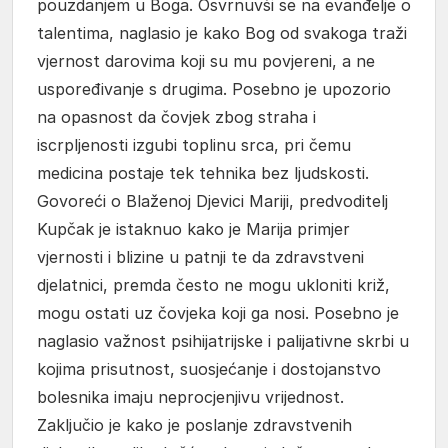
pouzdanjem u Boga. Osvrnuvši se na evanđelje o
talentima, naglasio je kako Bog od svakoga traži
vjernost darovima koji su mu povjereni, a ne
uspoređivanje s drugima. Posebno je upozorio
na opasnost da čovjek zbog straha i
iscrpljenosti izgubi toplinu srca, pri čemu
medicina postaje tek tehnika bez ljudskosti.
Govoreći o Blaženoj Djevici Mariji, predvoditelj
Kupčak je istaknuo kako je Marija primjer
vjernosti i blizine u patnji te da zdravstveni
djelatnici, premda često ne mogu ukloniti križ,
mogu ostati uz čovjeka koji ga nosi. Posebno je
naglasio važnost psihijatrijske i palijativne skrbi u
kojima prisutnost, suosjećanje i dostojanstvo
bolesnika imaju neprocjenjivu vrijednost.
Zaključio je kako je poslanje zdravstvenih