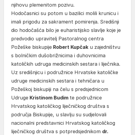
njihovu plemenitom pozivu.
Hodočasnici su potom u bazilici molili krunicu i
imali prigodu za sakrament pomirenja. Središnji
dio hodočašća bilo je euharistijsko slavlje koje je
predvodio upravitelj Pastoralnog centra
Požeške biskupije
Robert Kupčak
u zajedništvu
s bolničkim dušobrižnicima i duhovnicima
katoličkih udruga medicinskih sestara i liječnika.
Uz središnjicu i podružnice Hrvatske katoličke
udruge medicinskih sestara i tehničara u
Požeškoj biskupiji na čelu s predsjednicom
Udruge
Kristinom Budim
te podružnice
Hrvatskog katoličkog liječničkog društva s
područja Biskupije, u slavlju su sudjelovali
nacionalni predstavnici Hrvatskog katoličkog
liječničkog društva s potpredsjednikom
dr.