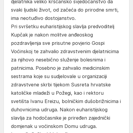
djelatnika veliko kršćansko svjedočanstvo da
svaki ljudski život, od začeća do prirodne smrti,
ima neotuđivo dostojanstvo.
Pri svršetku euharistijskog slavlja predvoditelj
Kupčak je nakon molitve anđeoskog
pozdravljenja sve prisutne povjerio Gospi
Voćinskoj te zahvalio zdravstvenim djelatnicima
za njihovo nesebično služenje bolesnima i
patnicima. Posebno je zahvalio medicinskim
sestrama koje su sudjelovale u organizaciji
zdravstvene skrbi tijekom Susreta hrvatske
katoličke mladeži u Požegi, kao i rektoru
svetišta Ivanu Ereizu, bolničkim dušobrižnicima i
duhovnicima udruga. Nakon euharistijskog
slavlja za hodočasnike je priređen zajednički
domjenak u voćinskom Domu udruga.