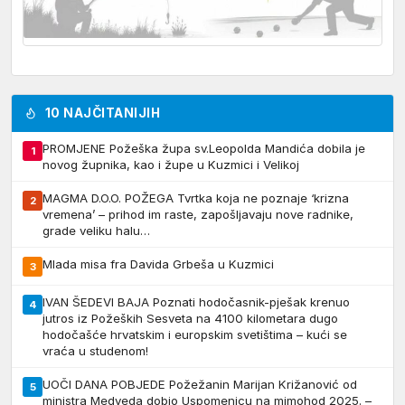
10 NAJČITANIJIH
PROMJENE Požeška župa sv.Leopolda Mandića dobila je
1
novog župnika, kao i župe u Kuzmici i Velikoj
MAGMA D.O.O. POŽEGA Tvrtka koja ne poznaje ‘krizna
2
vremena’ – prihod im raste, zapošljavaju nove radnike,
grade veliku halu…
Mlada misa fra Davida Grbeša u Kuzmici
3
IVAN ŠEDEVI BAJA Poznati hodočasnik-pješak krenuo
4
jutros iz Požeških Sesveta na 4100 kilometara dugo
hodočašće hrvatskim i europskim svetištima – kući se
vraća u studenom!
UOČI DANA POBJEDE Požežanin Marijan Križanović od
5
ministra Medveda dobio Uspomenicu na mimohod 2025. –