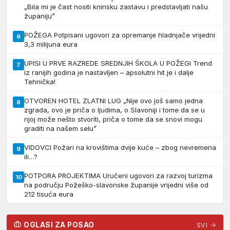
„Bila mi je čast nositi kninsku zastavu i predstavljati našu
županiju”
POŽEGA Potpisani ugovori za opremanje hladnjače vrijedni
6
3,3 milijuna eura
UPISI U PRVE RAZREDE SREDNJIH ŠKOLA U POŽEGI Trend
7
iz ranijih godina je nastavljen – apsolutni hit je i dalje
Tehnička!
OTVOREN HOTEL ZLATNI LUG „Nije ovo još samo jedna
8
zgrada, ovo je priča o ljudima, o Slavoniji i tome da se u
njoj može nešto stvoriti, priča o tome da se snovi mogu
graditi na našem selu”
VIDOVCI Požari na krovištima dvije kuće – zbog nevremena
9
ili…?
POTPORA PROJEKTIMA Uručeni ugovori za razvoj turizma
10
na području Požeško-slavonske županije vrijedni više od
212 tisuća eura
OGLASI ZA POSAO
SVI →