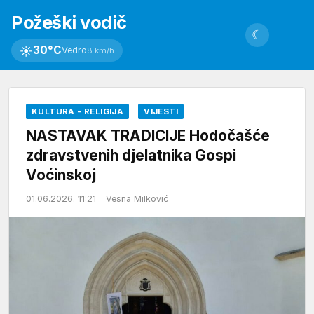
Požeški vodič
☾
☀
30°C
Vedro
8 km/h
KULTURA - RELIGIJA
VIJESTI
NASTAVAK TRADICIJE Hodočašće
zdravstvenih djelatnika Gospi
Voćinskoj
01.06.2026. 11:21
Vesna Milković