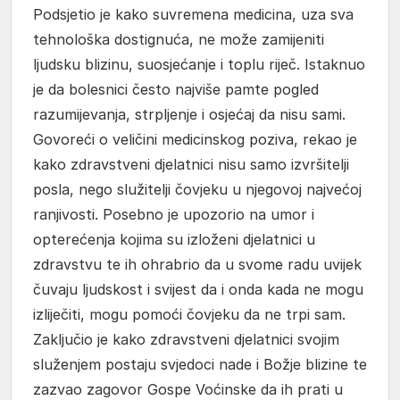
Podsjetio je kako suvremena medicina, uza sva
tehnološka dostignuća, ne može zamijeniti
ljudsku blizinu, suosjećanje i toplu riječ. Istaknuo
je da bolesnici često najviše pamte pogled
razumijevanja, strpljenje i osjećaj da nisu sami.
Govoreći o veličini medicinskog poziva, rekao je
kako zdravstveni djelatnici nisu samo izvršitelji
posla, nego služitelji čovjeku u njegovoj najvećoj
ranjivosti. Posebno je upozorio na umor i
opterećenja kojima su izloženi djelatnici u
zdravstvu te ih ohrabrio da u svome radu uvijek
čuvaju ljudskost i svijest da i onda kada ne mogu
izliječiti, mogu pomoći čovjeku da ne trpi sam.
Zaključio je kako zdravstveni djelatnici svojim
služenjem postaju svjedoci nade i Božje blizine te
zazvao zagovor Gospe Voćinske da ih prati u