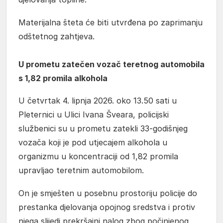
Materijalna šteta će biti utvrđena po zaprimanju
odštetnog zahtjeva.
U prometu zatečen vozač teretnog automobila
s 1,82 promila alkohola
U četvrtak 4. lipnja 2026. oko 13.50 sati u
Pleternici u Ulici Ivana Šveara, policijski
službenici su u prometu zatekli 33-godišnjeg
vozača koji je pod utjecajem alkohola u
organizmu u koncentraciji od 1,82 promila
upravljao teretnim automobilom.
On je smješten u posebnu prostoriju policije do
prestanka djelovanja opojnog sredstva i protiv
njega slijedi prekršajni nalog zbog počinjenog