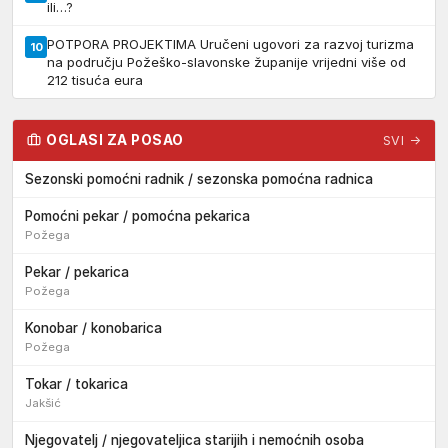
ili…?
POTPORA PROJEKTIMA Uručeni ugovori za razvoj turizma
10
na području Požeško-slavonske županije vrijedni više od
212 tisuća eura
OGLASI ZA POSAO
SVI →
Sezonski pomoćni radnik / sezonska pomoćna radnica
Pomoćni pekar / pomoćna pekarica
Požega
Pekar / pekarica
Požega
Konobar / konobarica
Požega
Tokar / tokarica
Jakšić
Njegovatelj / njegovateljica starijih i nemoćnih osoba