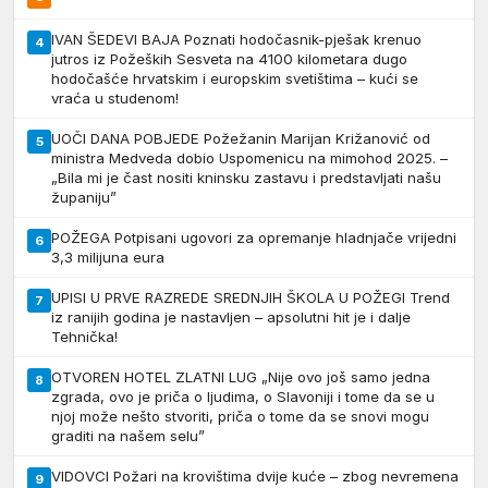
IVAN ŠEDEVI BAJA Poznati hodočasnik-pješak krenuo
4
jutros iz Požeških Sesveta na 4100 kilometara dugo
hodočašće hrvatskim i europskim svetištima – kući se
vraća u studenom!
UOČI DANA POBJEDE Požežanin Marijan Križanović od
5
ministra Medveda dobio Uspomenicu na mimohod 2025. –
„Bila mi je čast nositi kninsku zastavu i predstavljati našu
županiju”
POŽEGA Potpisani ugovori za opremanje hladnjače vrijedni
6
3,3 milijuna eura
UPISI U PRVE RAZREDE SREDNJIH ŠKOLA U POŽEGI Trend
7
iz ranijih godina je nastavljen – apsolutni hit je i dalje
Tehnička!
OTVOREN HOTEL ZLATNI LUG „Nije ovo još samo jedna
8
zgrada, ovo je priča o ljudima, o Slavoniji i tome da se u
njoj može nešto stvoriti, priča o tome da se snovi mogu
graditi na našem selu”
VIDOVCI Požari na krovištima dvije kuće – zbog nevremena
9