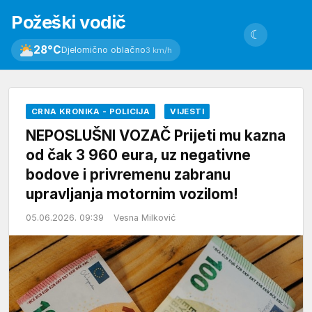
Požeški vodič
☾
28°C
Djelomično oblačno
3 km/h
CRNA KRONIKA - POLICIJA
VIJESTI
NEPOSLUŠNI VOZAČ Prijeti mu kazna
od čak 3 960 eura, uz negativne
bodove i privremenu zabranu
upravljanja motornim vozilom!
05.06.2026. 09:39
Vesna Milković