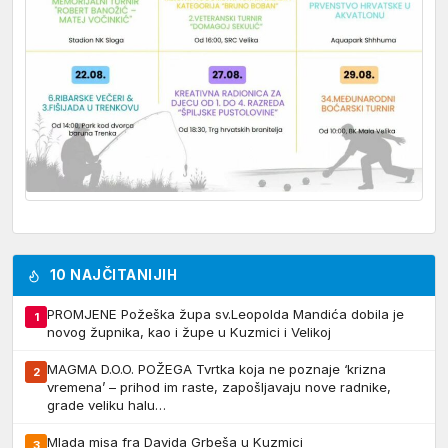
10 NAJČITANIJIH
PROMJENE Požeška župa sv.Leopolda Mandića dobila je
1
novog župnika, kao i župe u Kuzmici i Velikoj
MAGMA D.O.O. POŽEGA Tvrtka koja ne poznaje ‘krizna
2
vremena’ – prihod im raste, zapošljavaju nove radnike,
grade veliku halu…
Mlada misa fra Davida Grbeša u Kuzmici
3