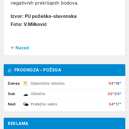
negativnih prekršajnih bodova.
Izvor: PU požeško-slavonska
Foto: V.Milković
← Nazad
PROGNOZA – POŽEGA
Danas
34°
18°
Djelomično oblačno
☁
Sub
32°
20°
Oblačno
🌤
Ned
34°
17°
Pretežno vedro
REKLAMA