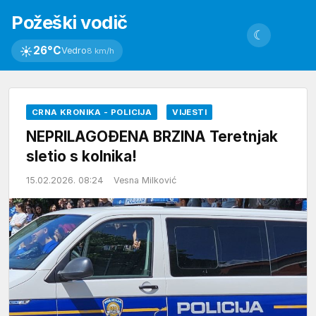
Požeški vodič
☾
☀
26°C
Vedro
8 km/h
CRNA KRONIKA - POLICIJA
VIJESTI
NEPRILAGOĐENA BRZINA Teretnjak
sletio s kolnika!
15.02.2026. 08:24
Vesna Milković