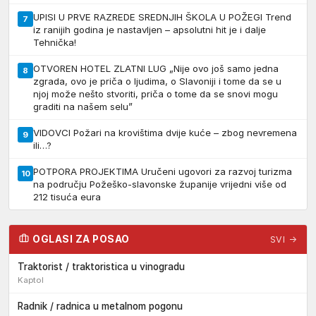
UPISI U PRVE RAZREDE SREDNJIH ŠKOLA U POŽEGI Trend
7
iz ranijih godina je nastavljen – apsolutni hit je i dalje
Tehnička!
OTVOREN HOTEL ZLATNI LUG „Nije ovo još samo jedna
8
zgrada, ovo je priča o ljudima, o Slavoniji i tome da se u
njoj može nešto stvoriti, priča o tome da se snovi mogu
graditi na našem selu”
VIDOVCI Požari na krovištima dvije kuće – zbog nevremena
9
ili…?
POTPORA PROJEKTIMA Uručeni ugovori za razvoj turizma
10
na području Požeško-slavonske županije vrijedni više od
212 tisuća eura
OGLASI ZA POSAO
SVI →
Traktorist / traktoristica u vinogradu
Kaptol
Radnik / radnica u metalnom pogonu