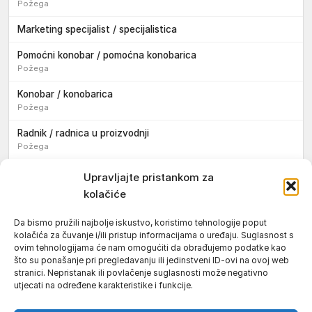
Požega
Marketing specijalist / specijalistica
Pomoćni konobar / pomoćna konobarica
Požega
Konobar / konobarica
Požega
Radnik / radnica u proizvodnji
Požega
Sezonski pomoćni radnik / sezonska pomoćna radnica
Upravljajte pristankom za
kolačiće
Pomoćni pekar / pomoćna pekarica
Požega
Da bismo pružili najbolje iskustvo, koristimo tehnologije poput
kolačića za čuvanje i/ili pristup informacijama o uređaju. Suglasnost s
Pekar / pekarica
ovim tehnologijama će nam omogućiti da obrađujemo podatke kao
Požega
što su ponašanje pri pregledavanju ili jedinstveni ID-ovi na ovoj web
stranici. Nepristanak ili povlačenje suglasnosti može negativno
Konobar / konobarica
utjecati na određene karakteristike i funkcije.
Požega