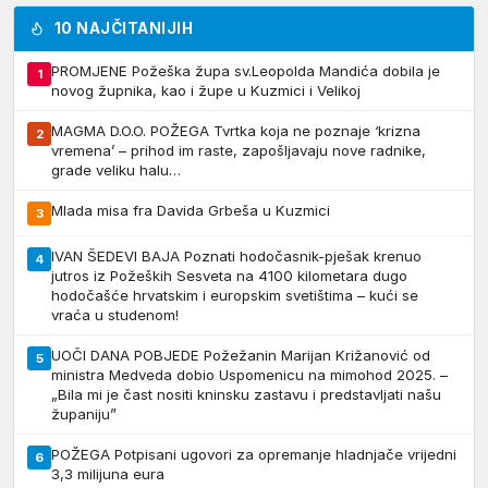
10 NAJČITANIJIH
PROMJENE Požeška župa sv.Leopolda Mandića dobila je
1
novog župnika, kao i župe u Kuzmici i Velikoj
MAGMA D.O.O. POŽEGA Tvrtka koja ne poznaje ‘krizna
2
vremena’ – prihod im raste, zapošljavaju nove radnike,
grade veliku halu…
Mlada misa fra Davida Grbeša u Kuzmici
3
IVAN ŠEDEVI BAJA Poznati hodočasnik-pješak krenuo
4
jutros iz Požeških Sesveta na 4100 kilometara dugo
hodočašće hrvatskim i europskim svetištima – kući se
vraća u studenom!
UOČI DANA POBJEDE Požežanin Marijan Križanović od
5
ministra Medveda dobio Uspomenicu na mimohod 2025. –
„Bila mi je čast nositi kninsku zastavu i predstavljati našu
županiju”
POŽEGA Potpisani ugovori za opremanje hladnjače vrijedni
6
3,3 milijuna eura