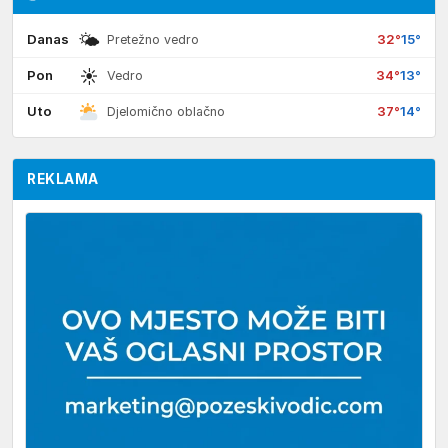
🌤
Danas
32°
15°
Pretežno vedro
☀
Pon
34°
13°
Vedro
Uto
37°
14°
Djelomično oblačno
REKLAMA