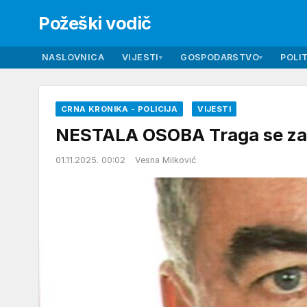
Požeški vodič
NASLOVNICA
VIJESTI
GOSPODARSTVO
POLIT
▾
▾
CRNA KRONIKA - POLICIJA
VIJESTI
NESTALA OSOBA Traga se z
01.11.2025. 00:02
Vesna Milković