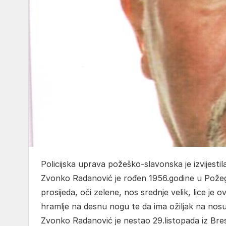
Policijska uprava požeško-slavonska je izvijesti
Zvonko Radanović je rođen 1956.godine u Požegi
prosijeda, oči zelene, nos srednje velik, lice je 
hramlje na desnu nogu te da ima ožiljak na nosu
Zvonko Radanović je nestao 29.listopada iz Bre