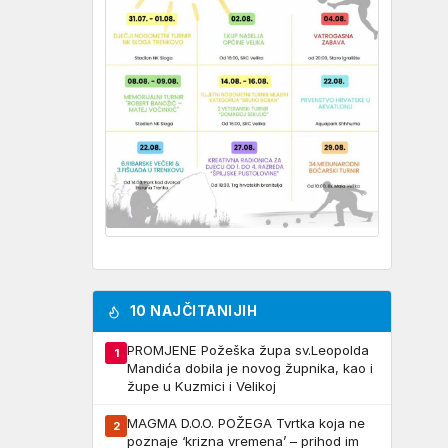
10 NAJČITANIJIH
PROMJENE Požeška župa sv.Leopolda
1
Mandića dobila je novog župnika, kao i
župe u Kuzmici i Velikoj
MAGMA D.O.O. POŽEGA Tvrtka koja ne
2
poznaje ‘krizna vremena’ – prihod im