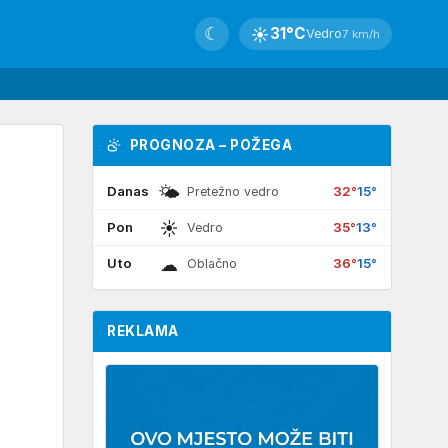
☾
☀
31°C
Vedro
7 km/h
PROGNOZA – POŽEGA
🌤
Danas
32°
15°
Pretežno vedro
☀
Pon
35°
13°
Vedro
☁
Uto
36°
15°
Oblačno
REKLAMA