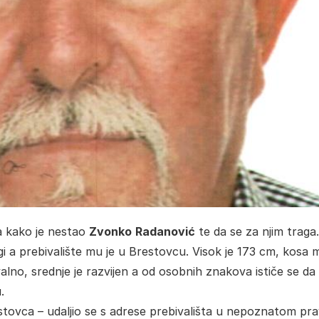
la kako je nestao
Zvonko
Radanović
te da se za njim traga.
 a prebivalište mu je u Brestovcu. Visok je 173 cm, kosa m
ovalno, srednje je razvijen a od osobnih znakova ističe se da
.
stovca – udaljio se s adrese prebivališta u nepoznatom pra