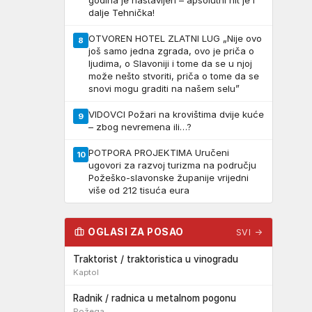
godina je nastavljen – apsolutni hit je i
dalje Tehnička!
OTVOREN HOTEL ZLATNI LUG „Nije ovo
8
još samo jedna zgrada, ovo je priča o
ljudima, o Slavoniji i tome da se u njoj
može nešto stvoriti, priča o tome da se
snovi mogu graditi na našem selu”
VIDOVCI Požari na krovištima dvije kuće
9
– zbog nevremena ili…?
POTPORA PROJEKTIMA Uručeni
10
ugovori za razvoj turizma na području
Požeško-slavonske županije vrijedni
više od 212 tisuća eura
OGLASI ZA POSAO
SVI →
Traktorist / traktoristica u vinogradu
Kaptol
Radnik / radnica u metalnom pogonu
Požega