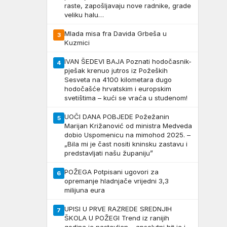
raste, zapošljavaju nove radnike, grade
veliku halu…
Mlada misa fra Davida Grbeša u
3
Kuzmici
IVAN ŠEDEVI BAJA Poznati hodočasnik-
4
pješak krenuo jutros iz Požeških
Sesveta na 4100 kilometara dugo
hodočašće hrvatskim i europskim
svetištima – kući se vraća u studenom!
UOČI DANA POBJEDE Požežanin
5
Marijan Križanović od ministra Medveda
dobio Uspomenicu na mimohod 2025. –
„Bila mi je čast nositi kninsku zastavu i
predstavljati našu županiju”
POŽEGA Potpisani ugovori za
6
opremanje hladnjače vrijedni 3,3
milijuna eura
UPISI U PRVE RAZREDE SREDNJIH
7
ŠKOLA U POŽEGI Trend iz ranijih