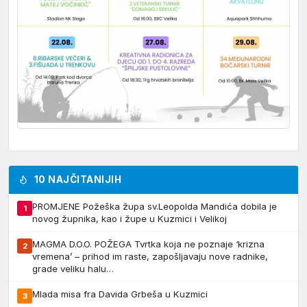
10 NAJČITANIJIH
PROMJENE Požeška župa sv.Leopolda Mandića dobila je
1
novog župnika, kao i župe u Kuzmici i Velikoj
MAGMA D.O.O. POŽEGA Tvrtka koja ne poznaje ‘krizna
2
vremena’ – prihod im raste, zapošljavaju nove radnike,
grade veliku halu…
Mlada misa fra Davida Grbeša u Kuzmici
3