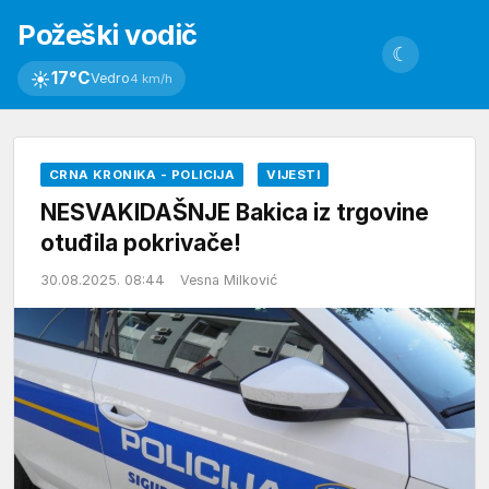
Požeški vodič
☾
☀
17°C
Vedro
4 km/h
CRNA KRONIKA - POLICIJA
VIJESTI
NESVAKIDAŠNJE Bakica iz trgovine
otuđila pokrivače!
30.08.2025. 08:44
Vesna Milković