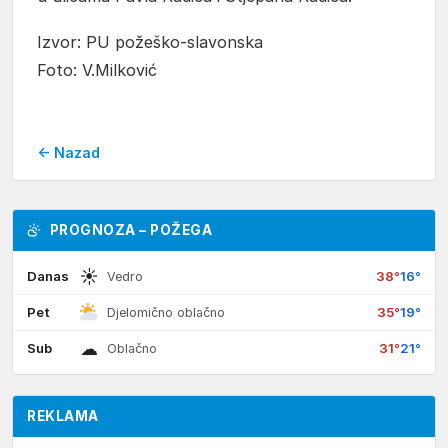
Izvor: PU požeško-slavonska
Foto: V.Milković
← Nazad
PROGNOZA – POŽEGA
☀
Danas
38°
16°
Vedro
Pet
35°
19°
Djelomično oblačno
☁
Sub
31°
21°
Oblačno
REKLAMA