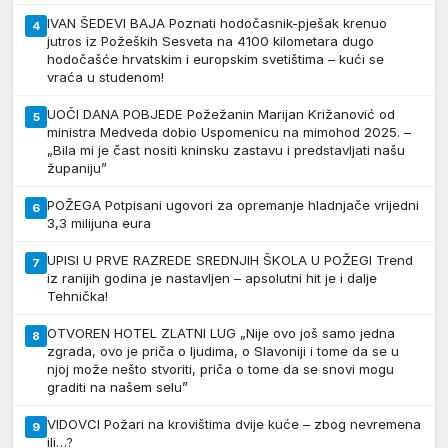
IVAN ŠEDEVI BAJA Poznati hodočasnik-pješak krenuo
4
jutros iz Požeških Sesveta na 4100 kilometara dugo
hodočašće hrvatskim i europskim svetištima – kući se
vraća u studenom!
UOČI DANA POBJEDE Požežanin Marijan Križanović od
5
ministra Medveda dobio Uspomenicu na mimohod 2025. –
„Bila mi je čast nositi kninsku zastavu i predstavljati našu
županiju”
POŽEGA Potpisani ugovori za opremanje hladnjače vrijedni
6
3,3 milijuna eura
UPISI U PRVE RAZREDE SREDNJIH ŠKOLA U POŽEGI Trend
7
iz ranijih godina je nastavljen – apsolutni hit je i dalje
Tehnička!
OTVOREN HOTEL ZLATNI LUG „Nije ovo još samo jedna
8
zgrada, ovo je priča o ljudima, o Slavoniji i tome da se u
njoj može nešto stvoriti, priča o tome da se snovi mogu
graditi na našem selu”
VIDOVCI Požari na krovištima dvije kuće – zbog nevremena
9
ili…?