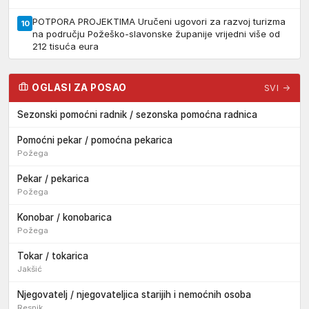
POTPORA PROJEKTIMA Uručeni ugovori za razvoj turizma
10
na području Požeško-slavonske županije vrijedni više od
212 tisuća eura
OGLASI ZA POSAO
SVI →
Sezonski pomoćni radnik / sezonska pomoćna radnica
Pomoćni pekar / pomoćna pekarica
Požega
Pekar / pekarica
Požega
Konobar / konobarica
Požega
Tokar / tokarica
Jakšić
Njegovatelj / njegovateljica starijih i nemoćnih osoba
Resnik