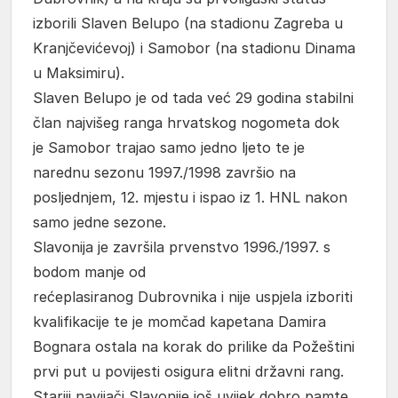
izborili Slaven Belupo (na stadionu Zagreba u
Kranjčevićevoj) i Samobor (na stadionu Dinama
u Maksimiru).
Slaven Belupo je od tada već 29 godina stabilni
član najvišeg ranga hrvatskog nogometa dok
je Samobor trajao samo jedno ljeto te je
narednu sezonu 1997./1998 završio na
posljednjem, 12. mjestu i ispao iz 1. HNL nakon
samo jedne sezone.
Slavonija je završila prvenstvo 1996./1997. s
bodom manje od
rećeplasiranog Dubrovnika i nije uspjela izboriti
kvalifikacije te je momčad kapetana Damira
Bognara ostala na korak do prilike da Požeštini
prvi put u povijesti osigura elitni državni rang.
Stariji navijači Slavonije još uvijek dobro pamte