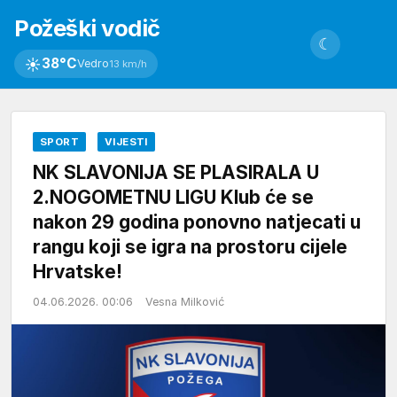
Požeški vodič
☾
☀
38°C
Vedro
13 km/h
SPORT
VIJESTI
NK SLAVONIJA SE PLASIRALA U
2.NOGOMETNU LIGU Klub će se
nakon 29 godina ponovno natjecati u
rangu koji se igra na prostoru cijele
Hrvatske!
04.06.2026. 00:06
Vesna Milković