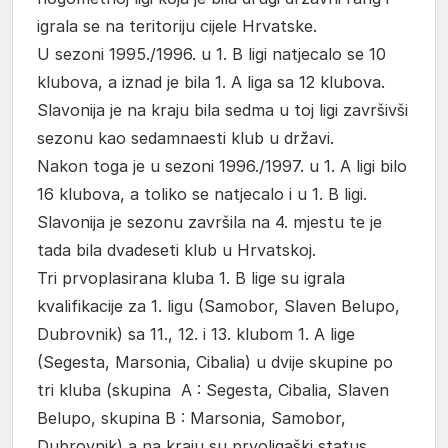
igrala se na teritoriju cijele Hrvatske.
U sezoni 1995./1996. u 1. B ligi natjecalo se 10
klubova, a iznad je bila 1. A liga sa 12 klubova.
Slavonija je na kraju bila sedma u toj ligi završivši
sezonu kao sedamnaesti klub u državi.
Nakon toga je u sezoni 1996./1997. u 1. A ligi bilo
16 klubova, a toliko se natjecalo i u 1. B ligi.
Slavonija je sezonu završila na 4. mjestu te je
tada bila dvadeseti klub u Hrvatskoj.
Tri prvoplasirana kluba 1. B lige su igrala
kvalifikacije za 1. ligu (Samobor, Slaven Belupo,
Dubrovnik) sa 11., 12. i 13. klubom 1. A lige
(Segesta, Marsonia, Cibalia) u dvije skupine po
tri kluba (skupina A : Segesta, Cibalia, Slaven
Belupo, skupina B : Marsonia, Samobor,
Dubrovnik) a na kraju su prvoligaški status