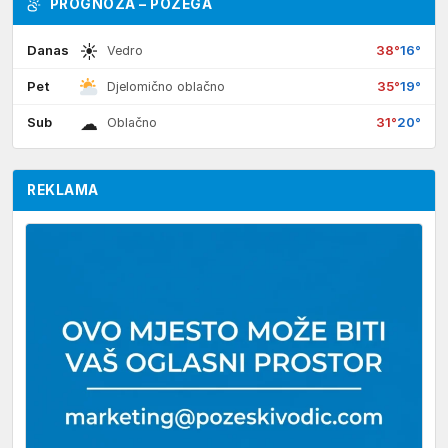
PROGNOZA – POŽEGA
☀
Danas
38°
16°
Vedro
Pet
35°
19°
Djelomično oblačno
☁
Sub
31°
20°
Oblačno
REKLAMA