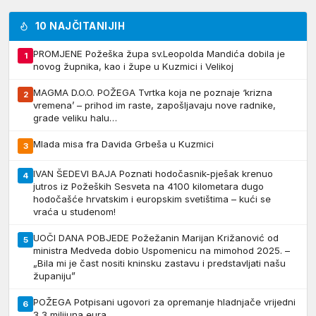
10 NAJČITANIJIH
PROMJENE Požeška župa sv.Leopolda Mandića dobila je
1
novog župnika, kao i župe u Kuzmici i Velikoj
MAGMA D.O.O. POŽEGA Tvrtka koja ne poznaje ‘krizna
2
vremena’ – prihod im raste, zapošljavaju nove radnike,
grade veliku halu…
Mlada misa fra Davida Grbeša u Kuzmici
3
IVAN ŠEDEVI BAJA Poznati hodočasnik-pješak krenuo
4
jutros iz Požeških Sesveta na 4100 kilometara dugo
hodočašće hrvatskim i europskim svetištima – kući se
vraća u studenom!
UOČI DANA POBJEDE Požežanin Marijan Križanović od
5
ministra Medveda dobio Uspomenicu na mimohod 2025. –
„Bila mi je čast nositi kninsku zastavu i predstavljati našu
županiju”
POŽEGA Potpisani ugovori za opremanje hladnjače vrijedni
6
3,3 milijuna eura