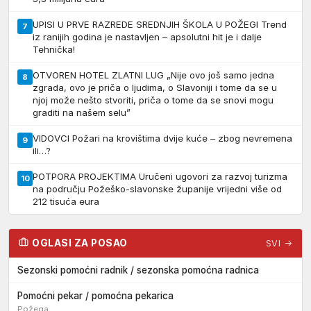
UPISI U PRVE RAZREDE SREDNJIH ŠKOLA U POŽEGI Trend
7
iz ranijih godina je nastavljen – apsolutni hit je i dalje
Tehnička!
OTVOREN HOTEL ZLATNI LUG „Nije ovo još samo jedna
8
zgrada, ovo je priča o ljudima, o Slavoniji i tome da se u
njoj može nešto stvoriti, priča o tome da se snovi mogu
graditi na našem selu”
VIDOVCI Požari na krovištima dvije kuće – zbog nevremena
9
ili…?
POTPORA PROJEKTIMA Uručeni ugovori za razvoj turizma
10
na području Požeško-slavonske županije vrijedni više od
212 tisuća eura
OGLASI ZA POSAO
SVI →
Sezonski pomoćni radnik / sezonska pomoćna radnica
Pomoćni pekar / pomoćna pekarica
Požega