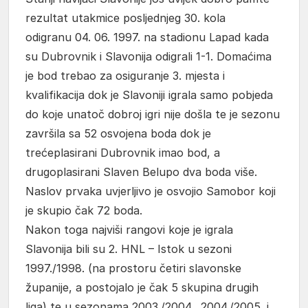
rezultat utakmice posljednjeg 30. kola
odigranu 04. 06. 1997. na stadionu Lapad kada
su Dubrovnik i Slavonija odigrali 1-1. Domaćima
je bod trebao za osiguranje 3. mjesta i
kvalifikacija dok je Slavoniji igrala samo pobjeda
do koje unatoč dobroj igri nije došla te je sezonu
završila sa 52 osvojena boda dok je
trećeplasirani Dubrovnik imao bod, a
drugoplasirani Slaven Belupo dva boda više.
Naslov prvaka uvjerljivo je osvojio Samobor koji
je skupio čak 72 boda.
Nakon toga najviši rangovi koje je igrala
Slavonija bili su 2. HNL – Istok u sezoni
1997./1998. (na prostoru četiri slavonske
županije, a postojalo je čak 5 skupina drugih
liga) te u sezonama 2003./2004., 2004./2005. i