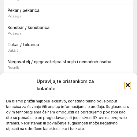
Pekar / pekarica
Požega
Konobar / konobarica
Požega
Tokar / tokarica
Jakšić
Njegovatelj / njegovateljica starijih i nemoćnih osoba
Resnik
Konobar / konobarica
Upravljajte pristankom za
Požega
kolačiće
Bravar / bravarica
Da bismo pružili najbolje iskustvo, koristimo tehnologije poput
Jakšić
kolačića za čuvanje i/ili pristup informacijama o uređaju. Suglasnost s
ovim tehnologijama će nam omogućiti da obrađujemo podatke kao
Vozač / vozačica teretnog vozila s poluprikolicom
što su ponašanje pri pregledavanju ili jedinstveni ID-ovi na ovoj web
Požega
stranici. Nepristanak ili povlačenje suglasnosti može negativno
utjecati na određene karakteristike i funkcije.
Pomoćnik/ica u nastavi