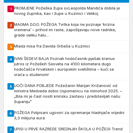
PROMJENE Požeška župa sv.Leopolda Mandića dobila je
1
novog župnika, kao i župe u Kuzmici i Velikoj
MAGMA D.O.O. POŽEGA Tvrtka koja ne poznaje ‘krizna
2
vremena’ – prihod im raste, zapošljavaju nove radnike,
grade veliku halu…
Mlada misa fra Davida Grbeša u Kuzmici
3
IVAN ŠEDEVI BAJA Poznati hodočasnik-pješak krenuo
4
jutros iz Požeških Sesveta na 4100 kilometara dugo
hodočašće hrvatskim i europskim svetištima – kući se
vraća u studenom!
UOČI DANA POBJEDE Požežanin Marijan Križanović od
5
ministra Medveda dobio Uspomenicu na mimohod 2025. –
„Bila mi je čast nositi kninsku zastavu i predstavljati našu
županiju”
POŽEGA Potpisani ugovori za opremanje hladnjače vrijedni
6
3,3 milijuna eura
UPISI U PRVE RAZREDE SREDNJIH ŠKOLA U POŽEGI Trend
7