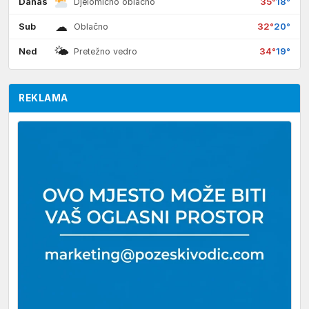
Danas
35°
18°
Djelomično oblačno
☁
Sub
32°
20°
Oblačno
🌤
Ned
34°
19°
Pretežno vedro
REKLAMA