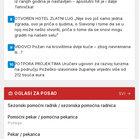
iz ranijih godina je nastavljen – apsolutni hit je i dalje
Tehnička!
OTVOREN HOTEL ZLATNI LUG „Nije ovo još samo jedna
8
zgrada, ovo je priča o ljudima, o Slavoniji i tome da se u
njoj može nešto stvoriti, priča o tome da se snovi mogu
graditi na našem selu”
VIDOVCI Požari na krovištima dvije kuće – zbog nevremena
9
ili…?
POTPORA PROJEKTIMA Uručeni ugovori za razvoj turizma
10
na području Požeško-slavonske županije vrijedni više od
212 tisuća eura
OGLASI ZA POSAO
SVI →
Sezonski pomoćni radnik / sezonska pomoćna radnica
Pomoćni pekar / pomoćna pekarica
Požega
Pekar / pekarica