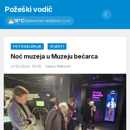
Požeški vodič
☾
18°C
Djelomično oblačno
5 km/h
FOTOGALERIJA
VIJESTI
Noć muzeja u Muzeju bećarca
27.01.2024. 00:10
Vesna Milković