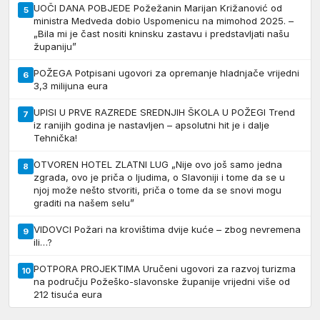
UOČI DANA POBJEDE Požežanin Marijan Križanović od
5
ministra Medveda dobio Uspomenicu na mimohod 2025. –
„Bila mi je čast nositi kninsku zastavu i predstavljati našu
županiju”
POŽEGA Potpisani ugovori za opremanje hladnjače vrijedni
6
3,3 milijuna eura
UPISI U PRVE RAZREDE SREDNJIH ŠKOLA U POŽEGI Trend
7
iz ranijih godina je nastavljen – apsolutni hit je i dalje
Tehnička!
OTVOREN HOTEL ZLATNI LUG „Nije ovo još samo jedna
8
zgrada, ovo je priča o ljudima, o Slavoniji i tome da se u
njoj može nešto stvoriti, priča o tome da se snovi mogu
graditi na našem selu”
VIDOVCI Požari na krovištima dvije kuće – zbog nevremena
9
ili…?
POTPORA PROJEKTIMA Uručeni ugovori za razvoj turizma
10
na području Požeško-slavonske županije vrijedni više od
212 tisuća eura