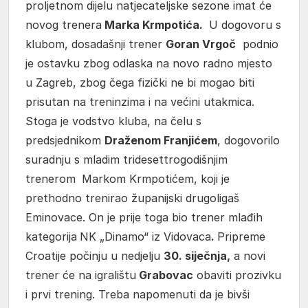
proljetnom dijelu natjecateljske sezone imat će
novog trenera
Marka Krmpotića.
U dogovoru s
klubom, dosadašnji trener
Goran Vrgoč
podnio
je ostavku zbog odlaska na novo radno mjesto
u Zagreb, zbog čega fizički ne bi mogao biti
prisutan na treninzima i na većini utakmica.
Stoga je vodstvo kluba, na čelu s
predsjednikom
Draženom Franjićem
, dogovorilo
suradnju s mladim tridesettrogodišnjim
trenerom
Markom Krmpotićem, koji je
prethodno trenirao županijski drugoligaš
Eminovace. On je prije toga bio trener mlađih
kategorija
NK „Dinamo“ iz Vidovaca
.
Pripreme
Croatije počinju u nedjelju
30. siječnja,
a novi
trener će na igralištu
Grabovac
obaviti prozivku
i prvi trening. Treba napomenuti da je bivši