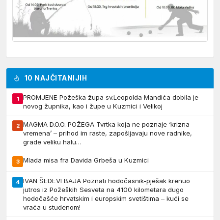
10 NAJČITANIJIH
PROMJENE Požeška župa sv.Leopolda Mandića dobila je
1
novog župnika, kao i župe u Kuzmici i Velikoj
MAGMA D.O.O. POŽEGA Tvrtka koja ne poznaje ‘krizna
2
vremena’ – prihod im raste, zapošljavaju nove radnike,
grade veliku halu…
Mlada misa fra Davida Grbeša u Kuzmici
3
IVAN ŠEDEVI BAJA Poznati hodočasnik-pješak krenuo
4
jutros iz Požeških Sesveta na 4100 kilometara dugo
hodočašće hrvatskim i europskim svetištima – kući se
vraća u studenom!