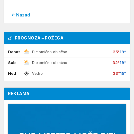
← Nazad
PROGNOZA – POŽEGA
Danas
35°
18°
Djelomično oblačno
Sub
32°
19°
Djelomično oblačno
☀
Ned
33°
15°
Vedro
REKLAMA