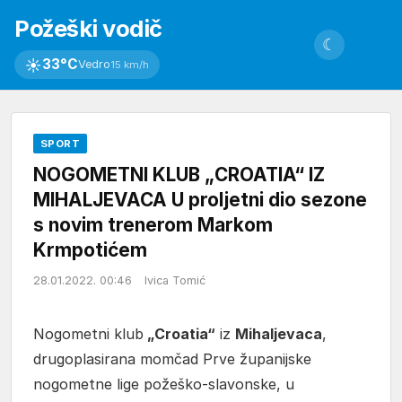
Požeški vodič
☾
☀
33°C
Vedro
15 km/h
SPORT
NOGOMETNI KLUB „CROATIA“ IZ
MIHALJEVACA U proljetni dio sezone
s novim trenerom Markom
Krmpotićem
28.01.2022. 00:46
Ivica Tomić
Nogometni klub
„Croatia“
iz
Mihaljevaca
,
drugoplasirana momčad Prve županijske
nogometne lige požeško-slavonske, u