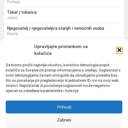
Požega
Tokar / tokarica
Jakšić
Njegovatelj / njegovateljica starijih i nemoćnih osoba
Resnik
Konobar / konobarica
Upravljajte pristankom za
Požega
kolačiće
Bravar / bravarica
Da bismo pružili najbolje iskustvo, koristimo tehnologije poput
Jakšić
kolačića za čuvanje i/ili pristup informacijama o uređaju. Suglasnost s
ovim tehnologijama će nam omogućiti da obrađujemo podatke kao
Vozač / vozačica teretnog vozila s poluprikolicom
što su ponašanje pri pregledavanju ili jedinstveni ID-ovi na ovoj web
Požega
stranici. Nepristanak ili povlačenje suglasnosti može negativno
utjecati na određene karakteristike i funkcije.
Pomoćnik/ica u nastavi
Prihvati
Zabrani
Uvjeti korištenja
Impressum
Politika kolačića (EU)