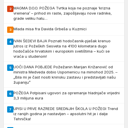
MAGMA D.O.O. POŽEGA Tvrtka koja ne poznaje ‘krizna
2
vremena’ – prihod im raste, zapošljavaju nove radnike,
grade veliku halu…
Mlada misa fra Davida Grbeša u Kuzmici
3
IVAN ŠEDEVI BAJA Poznati hodočasnik-pješak krenuo
4
jutros iz Požeških Sesveta na 4100 kilometara dugo
hodočašće hrvatskim i europskim svetištima – kući se
vraća u studenom!
UOČI DANA POBJEDE Požežanin Marijan Križanović od
5
ministra Medveda dobio Uspomenicu na mimohod 2025. –
„Bila mi je čast nositi kninsku zastavu i predstavljati našu
županiju”
POŽEGA Potpisani ugovori za opremanje hladnjače vrijedni
6
3,3 milijuna eura
UPISI U PRVE RAZREDE SREDNJIH ŠKOLA U POŽEGI Trend
7
iz ranijih godina je nastavljen – apsolutni hit je i dalje
Tehnička!