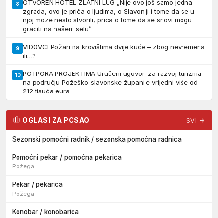
OTVOREN HOTEL ZLATNI LUG „Nije ovo još samo jedna
8
zgrada, ovo je priča o ljudima, o Slavoniji i tome da se u
njoj može nešto stvoriti, priča o tome da se snovi mogu
graditi na našem selu”
VIDOVCI Požari na krovištima dvije kuće – zbog nevremena
9
ili…?
POTPORA PROJEKTIMA Uručeni ugovori za razvoj turizma
10
na području Požeško-slavonske županije vrijedni više od
212 tisuća eura
OGLASI ZA POSAO
SVI →
Sezonski pomoćni radnik / sezonska pomoćna radnica
Pomoćni pekar / pomoćna pekarica
Požega
Pekar / pekarica
Požega
Konobar / konobarica