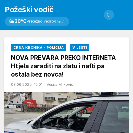
Požeški vodič
☾
🌤
20°C
Pretežno vedro
6 km/h
CRNA KRONIKA - POLICIJA
VIJESTI
NOVA PREVARA PREKO INTERNETA
Htjela zaraditi na zlatu i nafti pa
ostala bez novca!
03.06.2025. 10:01
Vesna Milković