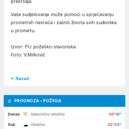
prekršaja.
Vaše sudjelovanje može pomoći u sprječavanju
prometnih nesreća i zaštiti života svih sudionika
u prometu.
Izvor: PU požeško-slavonska
Foto: V.Milković
← Nazad
PROGNOZA – POŽEGA
Danas
35°
18°
Djelomično oblačno
☁
Sub
32°
20°
Oblačno