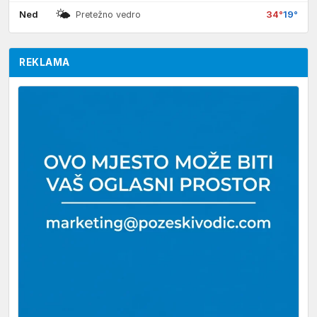
🌤
Ned
34°
19°
Pretežno vedro
REKLAMA