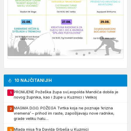
10 NAJČITANIJIH
PROMJENE Požeška župa sv.Leopolda Mandića dobila je
1
novog župnika, kao i župe u Kuzmici i Velikoj
MAGMA D.O.O. POŽEGA Tvrtka koja ne poznaje ‘krizna
2
vremena’ – prihod im raste, zapošljavaju nove radnike,
grade veliku halu…
Mlada misa fra Davida Grbeša u Kuzmici
3