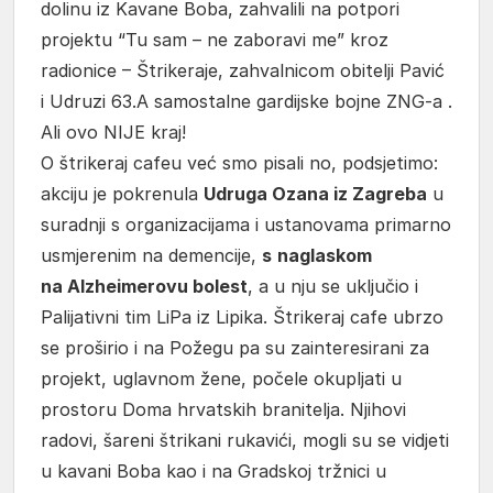
dolinu iz Kavane Boba, zahvalili na potpori
projektu “Tu sam – ne zaboravi me” kroz
radionice – Štrikeraje, zahvalnicom obitelji Pavić
i Udruzi 63.A samostalne gardijske bojne ZNG-a .
Ali ovo NIJE kraj!
O štrikeraj cafeu već smo pisali no, podsjetimo:
akciju je pokrenula
Udruga Ozana iz Zagreba
u
suradnji s organizacijama i ustanovama primarno
usmjerenim na demencije,
s
naglaskom
na Alzheimerovu bolest
, a u nju se uključio i
Palijativni tim LiPa iz Lipika. Štrikeraj cafe ubrzo
se proširio i na Požegu pa su zainteresirani za
projekt, uglavnom žene, počele okupljati u
prostoru Doma hrvatskih branitelja. Njihovi
radovi, šareni štrikani rukavići, mogli su se vidjeti
u kavani Boba kao i na Gradskoj tržnici u