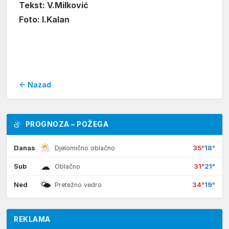
Tekst: V.Milković
Foto: I.Kalan
← Nazad
PROGNOZA – POŽEGA
Danas
35°
18°
Djelomično oblačno
☁
Sub
31°
21°
Oblačno
🌤
Ned
34°
19°
Pretežno vedro
REKLAMA