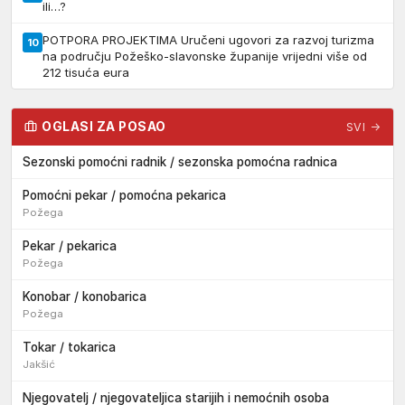
ili…?
POTPORA PROJEKTIMA Uručeni ugovori za razvoj turizma
10
na području Požeško-slavonske županije vrijedni više od
212 tisuća eura
OGLASI ZA POSAO
SVI →
Sezonski pomoćni radnik / sezonska pomoćna radnica
Pomoćni pekar / pomoćna pekarica
Požega
Pekar / pekarica
Požega
Konobar / konobarica
Požega
Tokar / tokarica
Jakšić
Njegovatelj / njegovateljica starijih i nemoćnih osoba