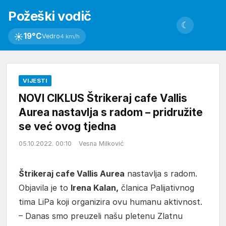
Požeški vodič
☾
☀
19°C
Vedro
4 km/h
VIJESTI
NOVI CIKLUS Štrikeraj cafe Vallis
Aurea nastavlja s radom – pridružite
se već ovog tjedna
05.10.2022. 00:10
Vesna Milković
Štrikeraj cafe Vallis Aurea
nastavlja s radom.
Objavila je to
Irena Kalan,
članica Palijativnog
tima LiPa koji organizira ovu humanu aktivnost.
– Danas smo preuzeli našu pletenu Zlatnu