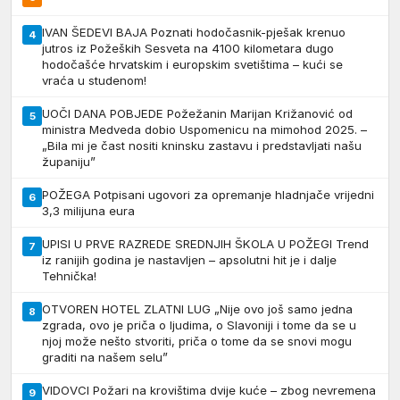
IVAN ŠEDEVI BAJA Poznati hodočasnik-pješak krenuo
4
jutros iz Požeških Sesveta na 4100 kilometara dugo
hodočašće hrvatskim i europskim svetištima – kući se
vraća u studenom!
UOČI DANA POBJEDE Požežanin Marijan Križanović od
5
ministra Medveda dobio Uspomenicu na mimohod 2025. –
„Bila mi je čast nositi kninsku zastavu i predstavljati našu
županiju”
POŽEGA Potpisani ugovori za opremanje hladnjače vrijedni
6
3,3 milijuna eura
UPISI U PRVE RAZREDE SREDNJIH ŠKOLA U POŽEGI Trend
7
iz ranijih godina je nastavljen – apsolutni hit je i dalje
Tehnička!
OTVOREN HOTEL ZLATNI LUG „Nije ovo još samo jedna
8
zgrada, ovo je priča o ljudima, o Slavoniji i tome da se u
njoj može nešto stvoriti, priča o tome da se snovi mogu
graditi na našem selu”
VIDOVCI Požari na krovištima dvije kuće – zbog nevremena
9